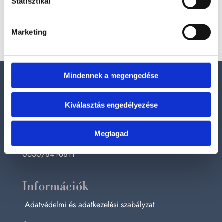
Statisztikai
éltek a kristálymanók, akik apró, fénylő lények voltak,
és minden...
Marketing
Mindennek a megengedése
Elérhetőségek
E-mail:
Kiválasztás engedélyezése
szelenitspirit@gmail.com
Megtagad
Tel. (09:00 – 17:00h):
0630/841-6811
Információk
Adatvédelmi és adatkezelési szabályzat