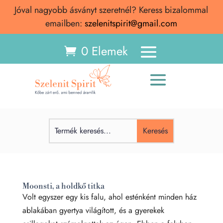
Jóval nagyobb ásványt szeretnél? Keress bizalommal
emailben:
szelenitspirit@gmail.com
0 Elemek
Moonsti, a holdkő titka
Volt egyszer egy kis falu, ahol esténként minden ház
ablakában gyertya világított, és a gyerekek