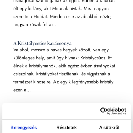
csillagokat számolgattak az égen. Ebben a faluban
élt egy kislány, akit Miranak hívtak. Mira nagyon
szerette a Holdat. Minden este az ablakból nézte,
hogyan kúszik fel az...
A Kristálycsúcs karácsonya
Valahol, messze a havas hegyek között, van egy
különleges hely, amit úgy hívnak: Kristálycsúcs. Itt
élnek a kristálymanók, akik egész évben ásványokat
csiszolnak, kristályokat tisztítanak, és vigyáznak a
természet kincseire. Az egyik legfényesebb kristály
ezen a...
Dini, az ásványdinoszaurusz kalandja
Egyszer volt, hol nem volt, egy különleges boltban –
ahol minden csupa-csillogás és kristály – élt egy
Beleegyezés
Részletek
A sütikről
aprócska dinoszaurusz. Ő nem volt olyan, mint a