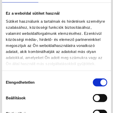
többi dínó. Nem morgott, nem félt senki sem tőle. Ő
csillogott! Mert Dini egy ásványdinoszaurusz volt,...
Ez a weboldal sütiket használ
Sütiket használunk a tartalmak és hirdetések személyre
szabásához, közösségi funkciók biztosításához,
Lili és az ametiszt ásvány története
Egyszer volt, hol nem volt, volt egyszer egy kislány,
valamint weboldalforgalmunk elemzéséhez. Ezenkívül
közösségi média-, hirdető- és elemező partnereinkkel
akit Lilinek hívtak. Lili nagyon szerette a színeket –
megosztjuk az Ön weboldalhasználatra vonatkozó
főleg a lilát! Volt is egy aprócska kincsesládikója,
adatait, akik kombinálhatják az adatokat más olyan
amiben színes kavicsokat, üveggolyókat és
adatokkal, amelyeket Ön adott meg számukra vagy az
gyöngyöket tartott. Egy napon, mikor a napfény úgy
Ön által használt más szolgáltatásokból gyűjtöttek.
sütött...
Hozzájárulás
Elengedhetetlen
Mese a Kristályhegy kicsi lakóiról
kiválasztása
Egyszer volt, hol nem volt, egy messzi-messzi
völgyben magasodott egy különös hegy, amit úgy
Beállítások
hívtak: Kristályhegy. Ez a hegy nem sziklával volt
borítva, hanem csupa-csupa csillogó kristállyal! Itt