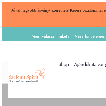
Jóval nagyobb ásványt szeretnél? Keress bizalommal 
Miért válassz minket?
Vásárlói vélemén
Shop
Ajándékutalván