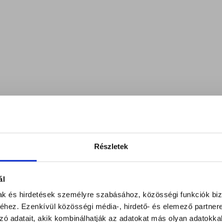
Részletek
ál
mak és hirdetések személyre szabásához, közösségi funkciók biz
hez. Ezenkívül közösségi média-, hirdető- és elemező partner
zó adatait, akik kombinálhatják az adatokat más olyan adatokka