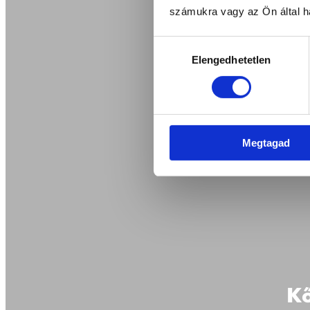
számukra vagy az Ön által ha
Hozzájárulás
Elengedhetetlen
kiválasztása
Megtagad
Kő