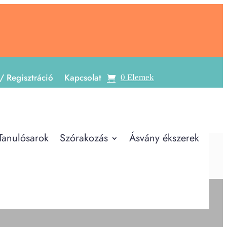
/ Regisztráció
Kapcsolat
0 Elemek
Tanulósarok
Szórakozás
Ásvány ékszerek