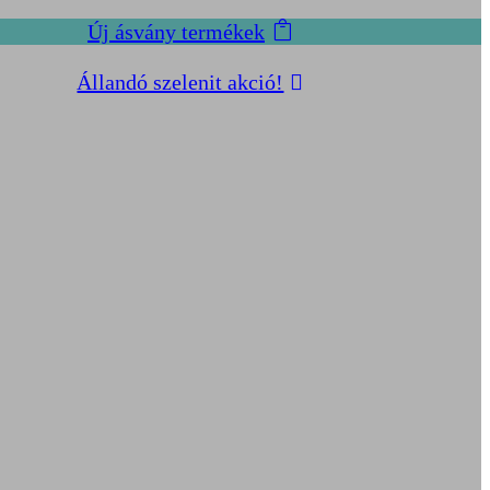
Új ásvány termékek
Állandó szelenit akció!