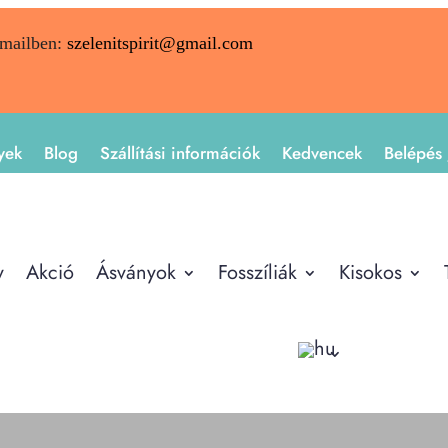
emailben:
szelenitspirit@gmail.com
yek
Blog
Szállítási információk
Kedvencek
Belépés 
y
Akció
Ásványok
Fosszíliák
Kisokos