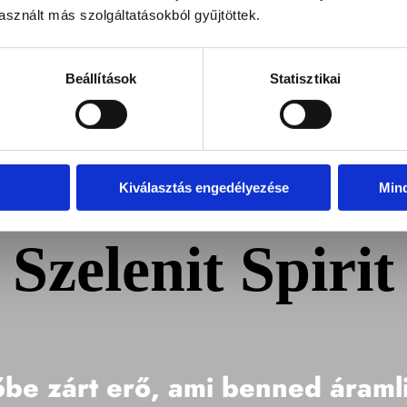
sznált más szolgáltatásokból gyűjtöttek.
Beállítások
Statisztikai
Kiválasztás engedélyezése
Min
Szelenit Spirit
be zárt erő, ami benned áraml