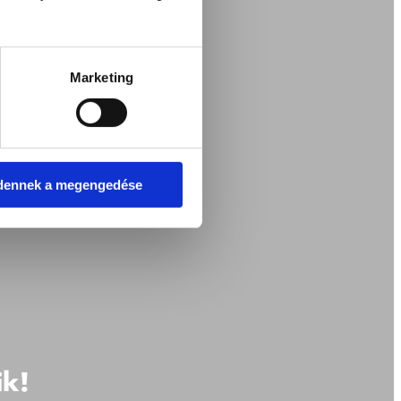
Marketing
dennek a megengedése
ik!