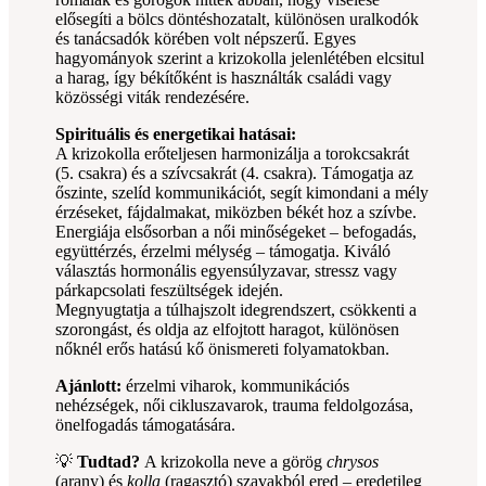
elősegíti a bölcs döntéshozatalt, különösen uralkodók
és tanácsadók körében volt népszerű. Egyes
hagyományok szerint a krizokolla jelenlétében elcsitul
a harag, így békítőként is használták családi vagy
közösségi viták rendezésére.
Spirituális és energetikai hatásai:
A krizokolla erőteljesen harmonizálja a torokcsakrát
(5. csakra) és a szívcsakrát (4. csakra). Támogatja az
őszinte, szelíd kommunikációt, segít kimondani a mély
érzéseket, fájdalmakat, miközben békét hoz a szívbe.
Energiája elsősorban a női minőségeket – befogadás,
együttérzés, érzelmi mélység – támogatja. Kiváló
választás hormonális egyensúlyzavar, stressz vagy
párkapcsolati feszültségek idején.
Megnyugtatja a túlhajszolt idegrendszert, csökkenti a
szorongást, és oldja az elfojtott haragot, különösen
nőknél erős hatású kő önismereti folyamatokban.
Ajánlott:
érzelmi viharok, kommunikációs
nehézségek, női cikluszavarok, trauma feldolgozása,
önelfogadás támogatására.
💡
Tudtad?
A krizokolla neve a görög
chrysos
(arany) és
kolla
(ragasztó) szavakból ered – eredetileg