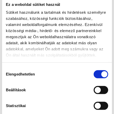
az önszeretetet.
Ez a weboldal sütiket használ
A Mérlegnek segít kifejezni az érzelmeit és
megtalálni a belső egyensúlyt.
Sütiket használunk a tartalmak és hirdetések személyre
A Halaknak nyugalmat, álomtisztaságot és
szabásához, közösségi funkciók biztosításához,
intuíciót erősítő energiát ad.
valamint weboldalforgalmunk elemzéséhez. Ezenkívül
Az Ikreknek harmonikusabbá teszi a
kommunikációt és csökkenti a szorongást.
közösségi média-, hirdető- és elemező partnereinkkel
megosztjuk az Ön weboldalhasználatra vonatkozó
adatait, akik kombinálhatják az adatokat más olyan
adatokkal, amelyeket Ön adott meg számukra vagy az
Ön által használt más szolgáltatásokból gyűjtöttek.
Krizokolla ásvány és féldrágakő termékek
Hozzájárulás
Mind a(z) 7 találat megjelenítve
Sorted by latest
Elengedhetetlen
kiválasztása
Beállítások
Statisztikai
Krizokolla tojás