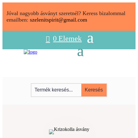
Jóval nagyobb ásványt szeretnél? Keress bizalommal
emailben:
szelenitspirit@gmail.com
0 Elemek