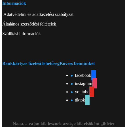
Információk
Adatvédelmi és adatkezelési szabályzat
Általános szerződési feltételek
Szállítási információk
Bankkártyás fizetési lehetőség
Kövess bennünket
facebook
instagram
youtube
tiktok
Naaa… vajon kik lesznek azok, akik elsőként „ihletet