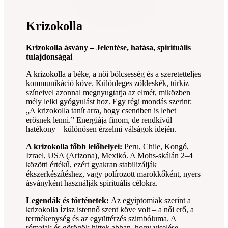
Krizokolla
Krizokolla ásvány – Jelentése, hatása, spirituális
tulajdonságai
A krizokolla a béke, a női bölcsesség és a szeretetteljes
kommunikáció köve. Különleges zöldeskék, türkiz
színeivel azonnal megnyugtatja az elmét, miközben
mély lelki gyógyulást hoz. Egy régi mondás szerint:
„A krizokolla tanít arra, hogy csendben is lehet
erősnek lenni.” Energiája finom, de rendkívül
hatékony – különösen érzelmi válságok idején.
A krizokolla főbb lelőhelyei:
Peru, Chile, Kongó,
Izrael, USA (Arizona), Mexikó. A Mohs-skálán 2–4
közötti értékű, ezért gyakran stabilizálják
ékszerkészítéshez, vagy polírozott marokkőként, nyers
ásványként használják spirituális célokra.
Legendák és történetek:
Az egyiptomiak szerint a
krizokolla Ízisz istennő szent köve volt – a női erő, a
termékenység és az együttérzés szimbóluma. A
rómaiak és görögök hittek abban, hogy viselése