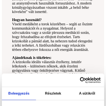
az aranyművesek használták forrasztáshoz. A modern
kristálygyógyászatban viszont inkább „a belső béke
köveként” vált ismertté.
Hogyan használd?
Viseld medálként a torok közelében – segíti az őszinte
kommunikációt és a nyugalmat. Helyezd a
szívcsakrára vagy a szolár plexusra meditáció során,
hogy felszabadítsa az elfojtott érzéseket. Tarts
krizokollát a párnád alatt, ha nehezen tudod elengedni
a lelki terheket. A fürdőszobában vagy relaxációs
térben elhelyezve fokozza a női energiák áramlását.
Ajándéknak is tökéletes:
A krizokolla ideális választás érzékeny, intuitív
lelkeknek – különösen nőknek, akik érzelmi
gyógyulásra vagy önkifejezésre vágynak. Kitűnő
ajándék anyáknak, barátnőknek, vagy bárkinek, akit
bátorítani szeretnél a belső ereje kibontakoztatásában.
Melyik horoszkóphoz illik?
A krizokolla legerősebben a Rák, Mérleg, Halak és
Beleegyezés
Részletek
A sütikről
Ikrek jegyekhez kapcsolódik.
A Ráknak mély lelki gyógyulást hoz és fokozza