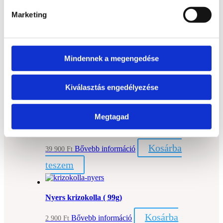
Kosárba
Bővebb információ
16 900
Ft
Marketing
teszem
Mindennek a megengedése
Krizokolla szív
ELFOGYOTT
Tovább
Bővebb információ
14 900
Ft
Kiválasztás engedélyezése
olvasom
Megtagad
Krizokolla golyó
Kosárba
Bővebb információ
39 900
Ft
teszem
Nyers krizokolla ( 99g)
Kosárba
Bővebb információ
2 900
Ft