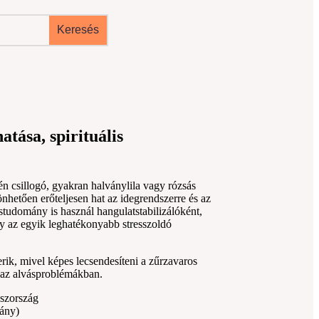
atása, spirituális
én csillogó, gyakran halványlila vagy rózsás
nhetően erőteljesen hat az idegrendszerre és az
ostudomány is használ hangulatstabilizálóként,
gy az egyik leghatékonyabb stresszoldó
rik, mivel képes lecsendesíteni a zűrzavaros
i az alvásproblémákban.
szország
ány)