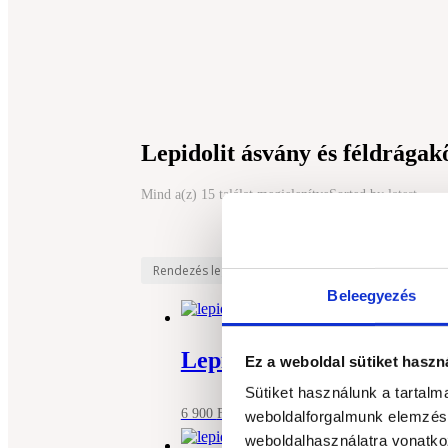
Lepidolit ásvány és féldrága
Mind a(z) 15 találat megjelenítve
Sorted by latest
Beleegyezés
Lepidolit golyó
Ez a weboldal sütiket haszn
Sütiket használunk a tartal
Kosárba
Bővebb információ
6 900
Ft
weboldalforgalmunk elemzésé
weboldalhasználatra vonatko