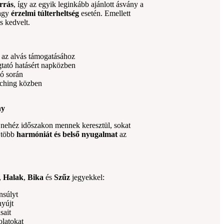
orrás
, így az egyik leginkább ajánlott ásvány a
agy
érzelmi túlterheltség
esetén. Emellett
s kedvelt.
 az alvás támogatásához
tató hatásért napközben
ió során
aching közben
ny
k nehéz időszakon mennek keresztül, sokat
 több
harmóniát és belső nyugalmat
az
,
Halak
,
Bika
és
Szűz
jegyekkel:
nsúlyt
nyújt
sait
olatokat