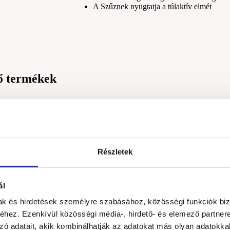
A Szűznek nyugtatja a túlaktív elmét
kő termékek
Részletek
ál
mak és hirdetések személyre szabásához, közösségi funkciók biz
 teszem
hez. Ezenkívül közösségi média-, hirdető- és elemező partner
zó adatait, akik kombinálhatják az adatokat más olyan adatokka