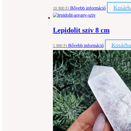
Kosárb
Bővebb információ
10 900
Ft
Lepidolit szív 8 cm
Kosárba
Bővebb információ
5 900
Ft