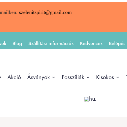
emailben:
szelenitspirit@gmail.com
yek
Blog
Szállítási információk
Kedvencek
Belépés 
y
Akció
Ásványok
Fosszíliák
Kisokos