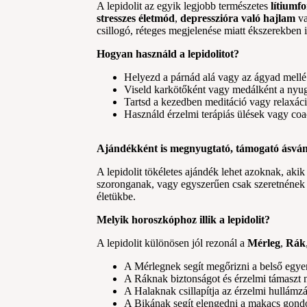
A lepidolit az egyik legjobb természetes
lítiumf
stresszes életmód
,
depresszióra való hajlam
v
csillogó, réteges megjelenése miatt ékszerekben i
Hogyan használd a lepidolitot?
Helyezd a párnád alá vagy az ágyad mellé
Viseld karkötőként vagy medálként a nyug
Tartsd a kezedben meditáció vagy relaxác
Használd érzelmi terápiás ülések vagy co
Ajándékként is megnyugtató, támogató ásvá
A lepidolit tökéletes ajándék lehet azoknak, aki
szoronganak, vagy egyszerűen csak szeretnének
életükbe.
Melyik horoszkóphoz illik a lepidolit?
A lepidolit különösen jól rezonál a
Mérleg
,
Rák
A Mérlegnek segít megőrizni a belső egye
A Ráknak biztonságot és érzelmi támaszt 
A Halaknak csillapítja az érzelmi hullámzá
A Bikának segít elengedni a makacs gond