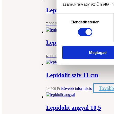
számukra vagy az Ön által ha
Lepidolit ásvány karácso
Hozzájárulás
Elengedhetetlen
kiválasztása
Kosárba
Bővebb információ
7 900
Ft
Lepidolit szív 8,7 cm
Megtagad
Kosárba
Bővebb információ
6 900
Ft
Lepidolit szív 11 cm
Tovább
Bővebb információ
14 900
Ft
Lepidolit angyal 10,5