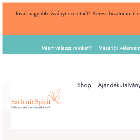
Jóval nagyobb ásványt szeretnél? Keress bizalommal 
Miért válassz minket?
Vásárlói vélemén
Shop
Ajándékutalván