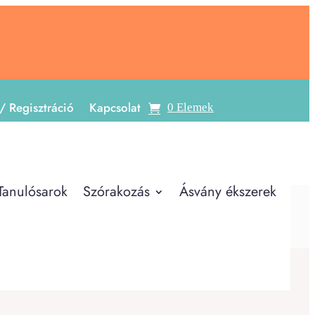
/ Regisztráció
Kapcsolat
0 Elemek
Tanulósarok
Szórakozás
Ásvány ékszerek