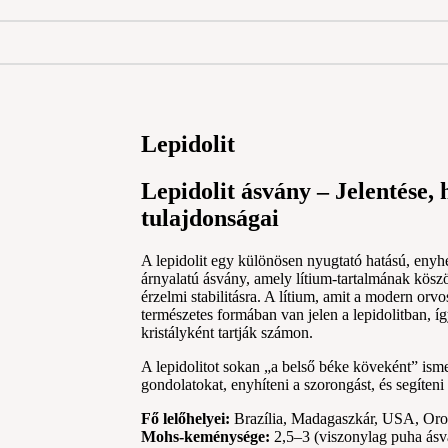
Lepidolit
Lepidolit ásvány – Jelentése, h
tulajdonságai
A lepidolit egy különösen nyugtató hatású, enyh
árnyalatú ásvány, amely lítium-tartalmának köszö
érzelmi stabilitásra. A lítium, amit a modern orv
természetes formában van jelen a lepidolitban, í
kristályként tartják számon.
A lepidolitot sokan „a belső béke köveként” isme
gondolatokat, enyhíteni a szorongást, és segíten
Fő lelőhelyei:
Brazília, Madagaszkár, USA, Oro
Mohs-keménysége:
2,5–3 (viszonylag puha ásv