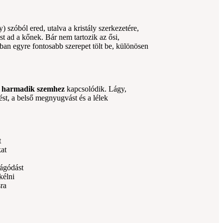
) szóból ered, utalva a kristály szerkezetére,
t ad a kőnek. Bár nem tartozik az ősi,
sban egyre fontosabb szerepet tölt be, különösen
s
harmadik szemhez
kapcsolódik. Lágy,
ést, a belső megnyugvást és a lélek
t
kat
rágódást
kélni
sra