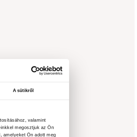
A sütikről
tosításához, valamint
einkkel megosztjuk az Ön
l, amelyeket Ön adott meg