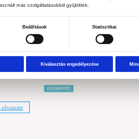
sznált más szolgáltatásokból gyűjtöttek.
nyfa
Beállítások
Statisztikai
 teszem
Kiválasztás engedélyezése
Min
 teszem
ELFOGYOTT
 olvasom