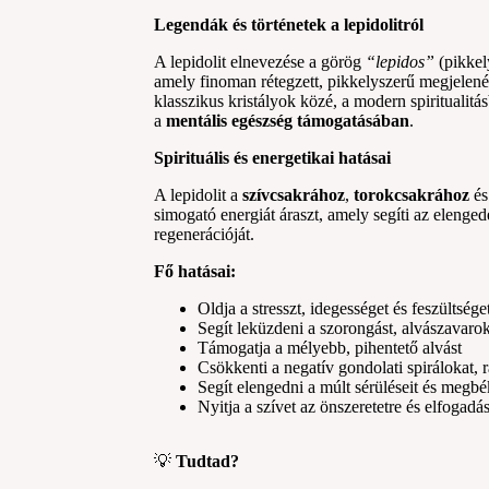
Legendák és történetek a lepidolitról
A lepidolit elnevezése a görög
“lepidos”
(pikkely
amely finoman rétegzett, pikkelyszerű megjelenés
klasszikus kristályok közé, a modern spiritualitá
a
mentális egészség támogatásában
.
Spirituális és energetikai hatásai
A lepidolit a
szívcsakrához
,
torokcsakrához
é
simogató energiát áraszt, amely segíti az elenged
regenerációját.
Fő hatásai:
Oldja a stresszt, idegességet és feszültsége
Segít leküzdeni a szorongást, alvászavaro
Támogatja a mélyebb, pihentető alvást
Csökkenti a negatív gondolati spirálokat, 
Segít elengedni a múlt sérüléseit és megbé
Nyitja a szívet az önszeretetre és elfogadá
💡
Tudtad?