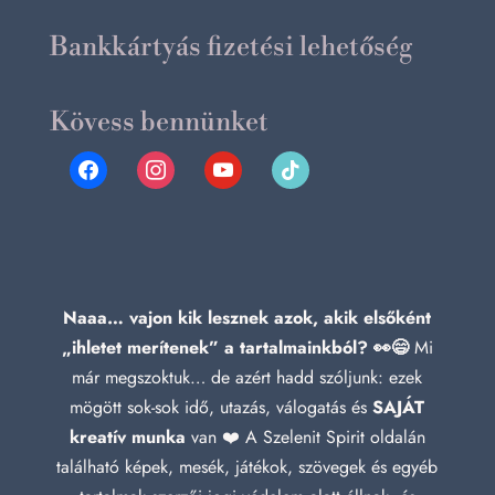
Bankkártyás fizetési lehetőség
Kövess bennünket
facebook
instagram
youtube
tiktok
Naaa… vajon kik lesznek azok, akik elsőként
„ihletet merítenek” a tartalmainkból? 👀😄
Mi
már megszoktuk… de azért hadd szóljunk: ezek
mögött sok-sok idő, utazás, válogatás és
SAJÁT
kreatív munka
van ❤️ A Szelenit Spirit oldalán
található képek, mesék, játékok, szövegek és egyéb