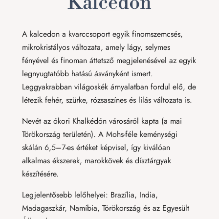
Kalcedon
A kalcedon a kvarccsoport egyik finomszemcsés,
mikrokristályos változata, amely lágy, selymes
fényével és finoman áttetsző megjelenésével az egyik
legnyugtatóbb hatású ásványként ismert.
Leggyakrabban világoskék árnyalatban fordul elő, de
létezik fehér, szürke, rózsaszínes és lilás változata is.
Nevét az ókori Khalkédón városáról kapta (a mai
Törökország területén). A Mohs-féle keménységi
skálán 6,5–7-es értéket képvisel, így kiválóan
alkalmas ékszerek, marokkövek és dísztárgyak
készítésére.
Legjelentősebb lelőhelyei: Brazília, India,
Madagaszkár, Namíbia, Törökország és az Egyesült