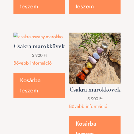
teszem
teszem
Csakra marokkövek
5 900
Ft
Bővebb információ
Kosárba
Csakra marokkövek
teszem
5 900
Ft
Bővebb információ
Kosárba
teszem