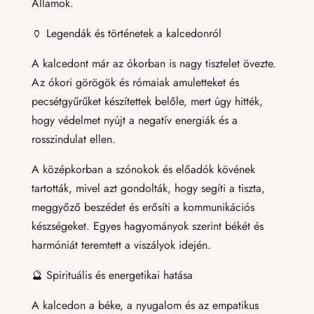
Államok.
🏺 Legendák és történetek a kalcedonról
A kalcedont már az ókorban is nagy tisztelet övezte.
Az ókori görögök és rómaiak amuletteket és
pecsétgyűrűket készítettek belőle, mert úgy hitték,
hogy védelmet nyújt a negatív energiák és a
rosszindulat ellen.
A középkorban a szónokok és előadók kövének
tartották, mivel azt gondolták, hogy segíti a tiszta,
meggyőző beszédet és erősíti a kommunikációs
készségeket. Egyes hagyományok szerint békét és
harmóniát teremtett a viszályok idején.
🔮 Spirituális és energetikai hatása
A kalcedon a béke, a nyugalom és az empatikus