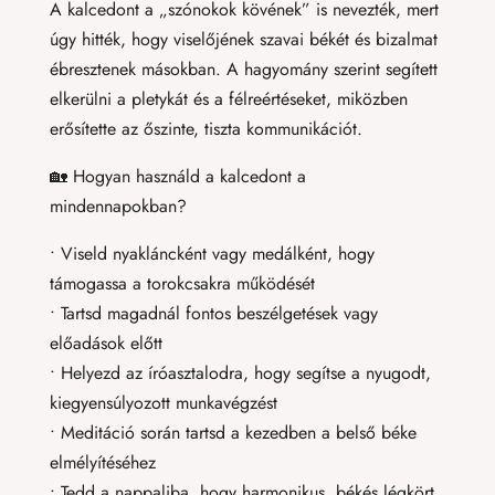
A kalcedont a „szónokok kövének” is nevezték, mert
úgy hitték, hogy viselőjének szavai békét és bizalmat
ébresztenek másokban. A hagyomány szerint segített
elkerülni a pletykát és a félreértéseket, miközben
erősítette az őszinte, tiszta kommunikációt.
🏡 Hogyan használd a kalcedont a
mindennapokban?
• Viseld nyakláncként vagy medálként, hogy
támogassa a torokcsakra működését
• Tartsd magadnál fontos beszélgetések vagy
előadások előtt
• Helyezd az íróasztalodra, hogy segítse a nyugodt,
kiegyensúlyozott munkavégzést
• Meditáció során tartsd a kezedben a belső béke
elmélyítéséhez
• Tedd a nappaliba, hogy harmonikus, békés légkört