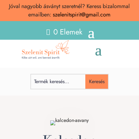
Jóval nagyobb ásványt szeretnél? Keress bizalommal
emailben:
szelenitspirit@gmail.com
0 Elemek