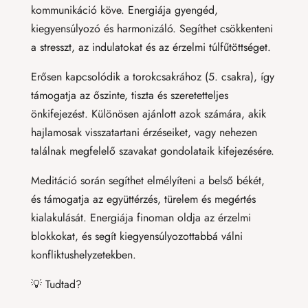
kommunikáció köve. Energiája gyengéd,
kiegyensúlyozó és harmonizáló. Segíthet csökkenteni
a stresszt, az indulatokat és az érzelmi túlfűtöttséget.
Erősen kapcsolódik a torokcsakrához (5. csakra), így
támogatja az őszinte, tiszta és szeretetteljes
önkifejezést. Különösen ajánlott azok számára, akik
hajlamosak visszatartani érzéseiket, vagy nehezen
találnak megfelelő szavakat gondolataik kifejezésére.
Meditáció során segíthet elmélyíteni a belső békét,
és támogatja az együttérzés, türelem és megértés
kialakulását. Energiája finoman oldja az érzelmi
blokkokat, és segít kiegyensúlyozottabbá válni
konfliktushelyzetekben.
💡 Tudtad?