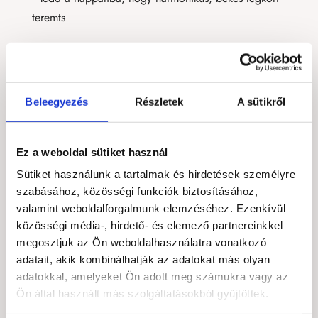
teremts
🎁 Tökéletes ajándék minden alkalomra
A kalcedon elegáns, visszafogott szépsége miatt
különleges ajándék lehet mindazok számára, akik
Beleegyezés
Részletek
A sütikről
nyugalomra, harmóniára és tiszta kommunikációra
vágynak. Természetes mintázata minden darabot
Ez a weboldal sütiket használ
egyedivé tesz, így személyes és szívből jövő
meglepetés lehet.
Sütiket használunk a tartalmak és hirdetések személyre
szabásához, közösségi funkciók biztosításához,
♊ Melyik csillagjegyekhez kapcsolódik a kalcedon?
valamint weboldalforgalmunk elemzéséhez. Ezenkívül
közösségi média-, hirdető- és elemező partnereinkkel
A kalcedon leginkább az Ikrek és a Rák
megosztjuk az Ön weboldalhasználatra vonatkozó
csillagjegyekhez kötődik, de harmonikusan hat a
adatait, akik kombinálhatják az adatokat más olyan
Mérleg és a Halak jegy szülötteire is.
adatokkal, amelyeket Ön adott meg számukra vagy az
Ön által használt más szolgáltatásokból gyűjtöttek.
• Az Ikrek kommunikációját kiegyensúlyozza és