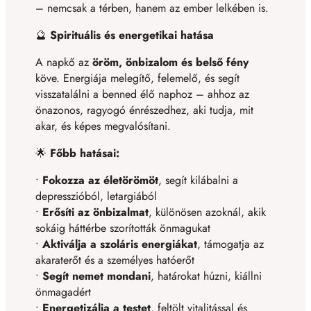
– nemcsak a térben, hanem az ember lelkében is.
🔮
Spirituális és energetikai hatása
A napkő az
öröm, önbizalom és belső fény
köve. Energiája melegítő, felemelő, és segít
visszatalálni a benned élő naphoz – ahhoz az
önazonos, ragyogó énrészedhez, aki tudja, mit
akar, és képes megvalósítani.
🌟
Főbb hatásai:
•
Fokozza az életörömöt
, segít kilábalni a
depresszióból, letargiából
•
Erősíti az önbizalmat
, különösen azoknál, akik
sokáig háttérbe szorították önmagukat
•
Aktiválja a szoláris energiákat
, támogatja az
akaraterőt és a személyes hatóerőt
•
Segít nemet mondani
, határokat húzni, kiállni
önmagadért
•
Energetizálja a testet
, feltölt vitalitással és