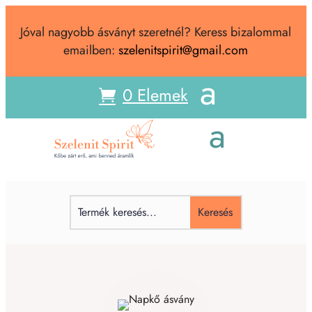
Jóval nagyobb ásványt szeretnél? Keress bizalommal
emailben:
szelenitspirit@gmail.com
0 Elemek