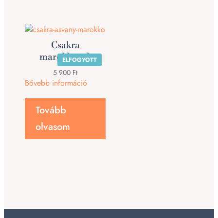
Csakra
marokkövek
ELFOGYOTT
5 900
Ft
Bővebb információ
Tovább
olvasom