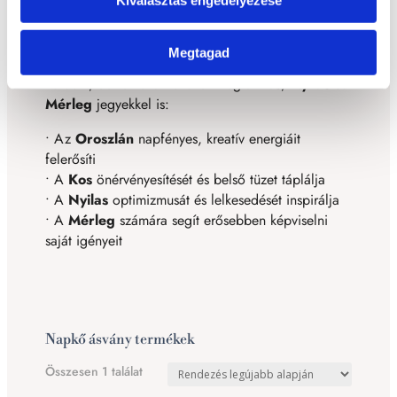
Kiválasztás engedélyezése
♌
Melyik csillagjegyekhez kapcsolódik a
napkő?
Megtagad
A napkő legerősebben a
Oroszlán
jegyhez
kötődik, de remekül rezonál még a
Kos
,
Nyilas
és
Mérleg
jegyekkel is:
• Az
Oroszlán
napfényes, kreatív energiáit
felerősíti
• A
Kos
önérvényesítését és belső tüzet táplálja
• A
Nyilas
optimizmusát és lelkesedését inspirálja
• A
Mérleg
számára segít erősebben képviselni
saját igényeit
Napkő ásvány termékek
Összesen 1 találat