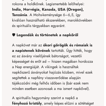
rokona a holdkőnek. Legismertebb lelőhelyei:
India, Norvégia, Kanada, USA (Oregon),
Tanzánia
. A Mohs-keménysége 6–6,5, így
kiválóan használható ékszerekben, marokkövekben
és spirituális tárgyakban egyaránt.
🛡️
Legendák és történetek a napkőről
A napkövet már az
ókori görögök és rómaiak is
a napistenek kövének
tartották. Úgy hitték, hogy
ez az ásvány viselőjének bátorságot, vezetői
képességet és erőt ad – hiszen magában hordozza
a Nap energiáját. A vikingek is használtak
napkőszerű ásványokat hajózás közben, mivel ezek
segítettek a napfény visszaverődése alapján
tájékozódni még felhős időben is (bár ezek nem
minden esetben azonosak a ma ismert napkővel).
A spirituális hagyomány szerint a napkő a
fényhozó kristály
, amely képes elűzni a sötétséget