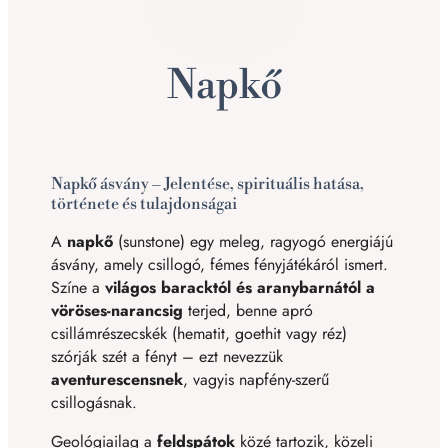
Napkő
Napkő ásvány – Jelentése, spirituális hatása,
története és tulajdonságai
A
napkő
(sunstone) egy meleg, ragyogó energiájú
ásvány, amely csillogó, fémes fényjátékáról ismert.
Színe a
világos baracktól és aranybarnától a
vöröses-narancsig
terjed, benne apró
csillámrészecskék (hematit, goethit vagy réz)
szórják szét a fényt – ezt nevezzük
aventurescensnek
, vagyis napfény-szerű
csillogásnak.
Geológiailag a
feldspátok
közé tartozik, közeli