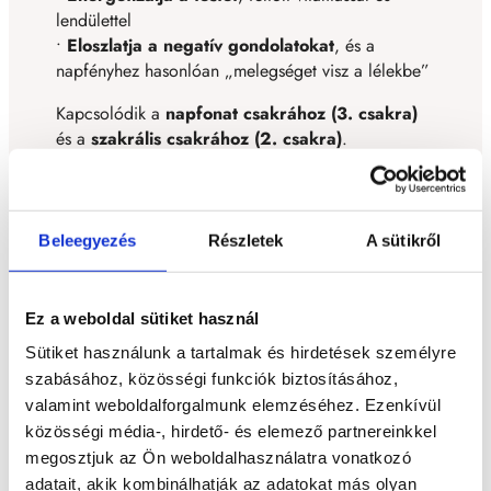
lendülettel
•
Eloszlatja a negatív gondolatokat
, és a
napfényhez hasonlóan „melegséget visz a lélekbe”
Kapcsolódik a
napfonat csakrához (3. csakra)
és a
szakrális csakrához (2. csakra)
.
💡
Tudtad?
Az „Oregon napkő” a világ egyik legismertebb és
Beleegyezés
Részletek
A sütikről
legértékesebb napkő-változata, amelyben gyakran
láthatók rézlemez-szerű zárványok – ezek okozzák
a különleges, szikrázó ragyogást. A napkövet
Ez a weboldal sütiket használ
gyakran használják talizmánként olyan emberek,
akik
újrakezdésre
vagy
belső megerősödésre
Sütiket használunk a tartalmak és hirdetések személyre
vágynak.
szabásához, közösségi funkciók biztosításához,
valamint weboldalforgalmunk elemzéséhez. Ezenkívül
🏡
Hogyan használd a napkövet a
közösségi média-, hirdető- és elemező partnereinkkel
mindennapokban?
megosztjuk az Ön weboldalhasználatra vonatkozó
• Viseld ékszerként, hogy egész nap emlékeztessen
adatait, akik kombinálhatják az adatokat más olyan