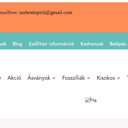
emailben:
szelenitspirit@gmail.com
yek
Blog
Szállítási információk
Kedvencek
Belépés 
y
Akció
Ásványok
Fosszíliák
Kisokos