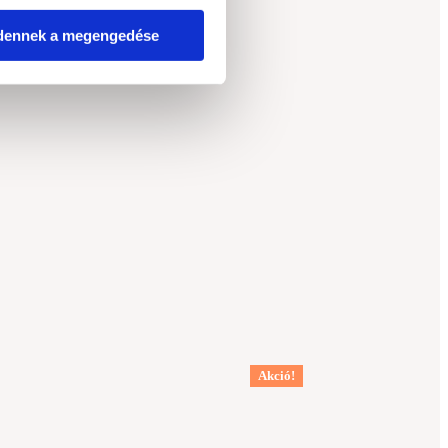
stresszt
 empátiára
dennek a megengedése
Akció!