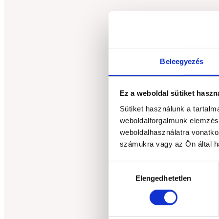
Beleegyezés
Ez a weboldal sütiket haszn
Sütiket használunk a tartal
weboldalforgalmunk elemzésé
weboldalhasználatra vonatko
számukra vagy az Ön által ha
Hozzájárulás
Elengedhetetlen
kiválasztása