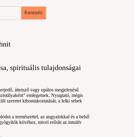
hnit
sa, spirituális tulajdonságai
terjedő, áttetsző vagy opálos megjelenésű
kristályaként” emlegetnek. Nyugtató, mégis
lküli szeretet kibontakoztatását, a lelki sebek
ódni a természettel, az angyalokkal és a belső
yógyítók kövéhez, mivel erősíti az intuitív
.