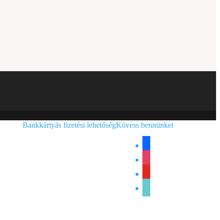
Bankkártyás fizetési lehetőség
Kövess bennünket
facebook
instagram
youtube
tiktok