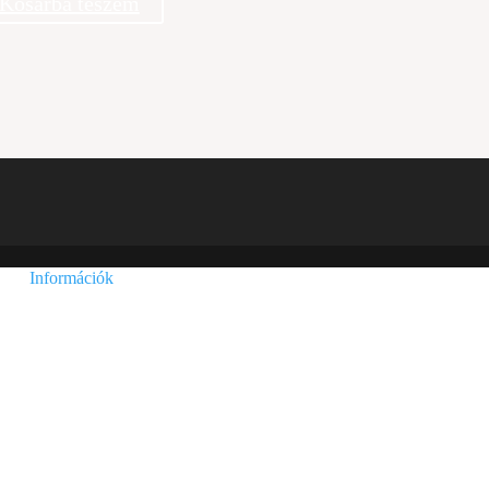
Kosárba teszem
Információk
Adatvédelmi és adatkezelési szabályzat
Általános szerződési feltételek
Szállítási információk