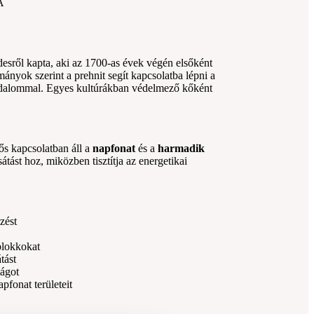
A
esről kapta, aki az 1700-as évek végén elsőként
mányok szerint a prehnit segít kapcsolatba lépni a
odalommal. Egyes kultúrákban védelmező kőként
ős kapcsolatban áll a
napfonat
és a
harmadik
átást hoz, miközben tisztítja az energetikai
rzést
blokkokat
tást
ságot
apfonat területeit