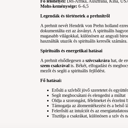
Fő lelőhelyei:
Dél-Afrika, Ausztrália, Kína, US
Mohs-keménysége:
6–6,5
Legendák és történetek a prehnitről
A prehnit nevét Hendrik von Prehn holland ezred
dokumentálta ezt az ásványt. A spirituális hagyo
magasabb világokkal, különösen az angyali bir
használták utazók és spirituális keresők számára.
Spirituális és energetikai hatásai
A prehnit elsődlegesen a
szívcsakrára
hat, de er
szem csakrával
is. Békét, elfogadást és megbocs
mezőt és segíti a spirituális fejlődést.
Fő hatásai:
Erősíti a szívből jövő szeretetet és együtté
Segít megbocsátani és elengedni a múltat
Oldja a szorongást, félelmeket és érzelmi 
Támogatja az álomemlékezést és a belső lá
Felerősíti az intuíciót és az energiatudatos
Tisztítja a csakrákat, különösen a szív és n