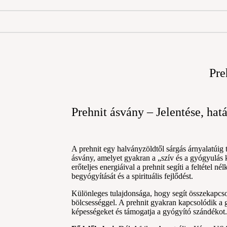
Pre
Prehnit ásvány – Jelentése, hatá
A prehnit egy halványzöldtől sárgás árnyalatúig 
ásvány, amelyet gyakran a „szív és a gyógyulás 
erőteljes energiáival a prehnit segíti a feltétel né
begyógyítását és a spirituális fejlődést.
Különleges tulajdonsága, hogy segít összekapcsol
bölcsességgel. A prehnit gyakran kapcsolódik a g
képességeket és támogatja a gyógyító szándékot