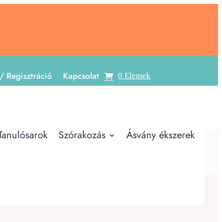
/ Regisztráció
Kapcsolat
0 Elemek
Tanulósarok
Szórakozás
Ásvány ékszerek