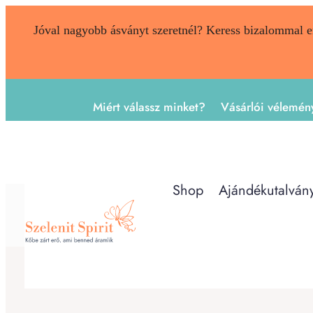
Jóval nagyobb ásványt szeretnél? Keress bizalommal 
Miért válassz minket?
Vásárlói vélemén
Shop
Ajándékutalván