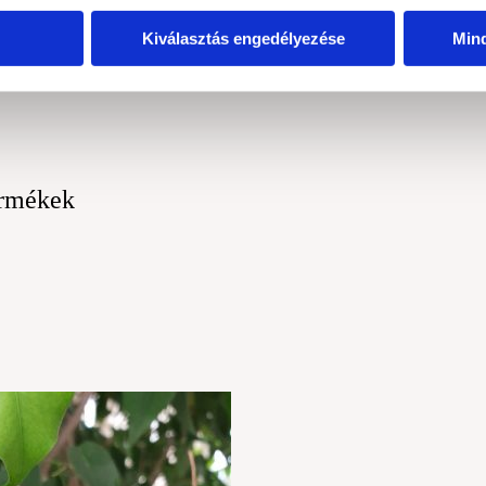
A Szűznek segít elengedni az önkritikát és 
A Baknak nyitja a szívet az elfogadásra és
Kiválasztás engedélyezése
Min
ermékek