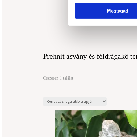
Megtagad
Prehnit ásvány és féldrágakő t
Összesen 1 találat