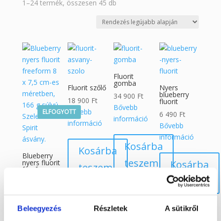
Sorted
1–24 termék, összesen 45 db
by
latest
Fluorit
gomba
Fluorit szőlő
Nyers
blueberry
34 900
Ft
18 900
Ft
fluorit
Bővebb
Bővebb
ELFOGYOTT
6 490
Ft
információ
információ
Bővebb
információ
Kosárba
Kosárba
Blueberry
teszem
nyers fluorit
Kosárba
teszem
freeform
166 g
teszem
12 900
Ft
Bővebb
Beleegyezés
Részletek
A sütikről
információ