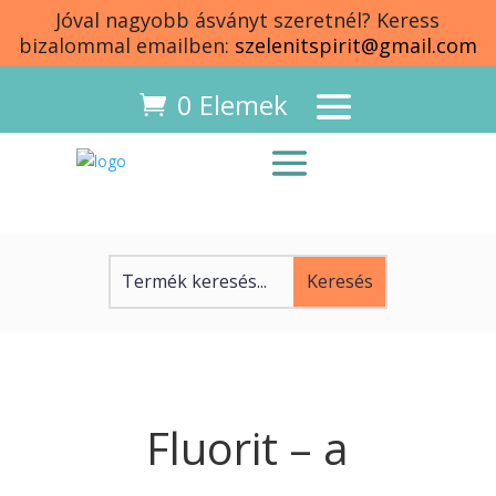
Jóval nagyobb ásványt szeretnél? Keress
bizalommal emailben:
szelenitspirit@gmail.com
0 Elemek
Fluorit – a