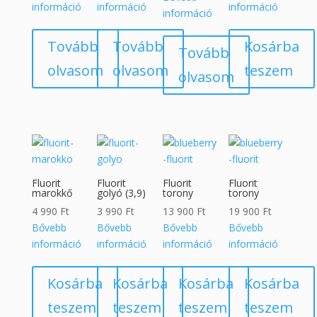
információ
információ
információ
információ
Tovább
Tovább
Kosárba
Tovább
olvasom
olvasom
teszem
olvasom
Fluorit
Fluorit
Fluorit
Fluorit
marokkő
golyó (3,9)
torony
torony
4 990
Ft
3 990
Ft
13 900
Ft
19 900
Ft
Bővebb
Bővebb
Bővebb
Bővebb
információ
információ
információ
információ
Kosárba
Kosárba
Kosárba
Kosárba
teszem
teszem
teszem
teszem