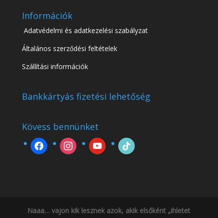
Információk
Adatvédelmi és adatkezelési szabályzat
Általános szerződési feltételek
Szállítási információk
Bankkártyás fizetési lehetőség
Kövess bennünket
facebook
instagram
youtube
tiktok
Naaa… vajon kik lesznek azok, akik elsőként „ihletet