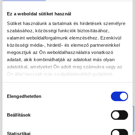
Tovább
Ez a weboldal sütiket használ
olvasom
Sütiket használunk a tartalmak és hirdetések személyre
szabásához, közösségi funkciók biztosításához,
valamint weboldalforgalmunk elemzéséhez. Ezenkívül
közösségi média-, hirdető- és elemező partnereinkkel
megosztjuk az Ön weboldalhasználatra vonatkozó
adatait, akik kombinálhatják az adatokat más olyan
Fluorit
Fluorit
adatokkal, amelyeket Ön adott meg számukra vagy az
ásvány inga
ásvány
Nyers
Fluorit
Ön által használt más szolgáltatásokból gyűjtöttek.
buddha
ELFOGYOTT
blueberry
ásvány
3 990
Ft
fluorit
hópehely
16 900
Ft
Bővebb
6 900
Ft
7 900
Ft
Bővebb
Hozzájárulás
információ
Elengedhetetlen
Bővebb
Bővebb
információ
kiválasztása
információ
információ
Kosárba
Kosárba
Beállítások
teszem
Tovább
Kosárba
teszem
olvasom
teszem
Statisztikai