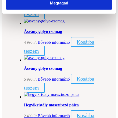
Megtagad
Kosárba
Bővebb információ
6 990
Ft
teszem
Ásvány golyó csomag
Kosárba
Bővebb információ
4 990
Ft
teszem
Ásvány golyó csomag
Kosárba
Bővebb információ
5 990
Ft
teszem
Hegyikristály masszírozó pálca
Kosárba
Bővebb információ
2 490
Ft