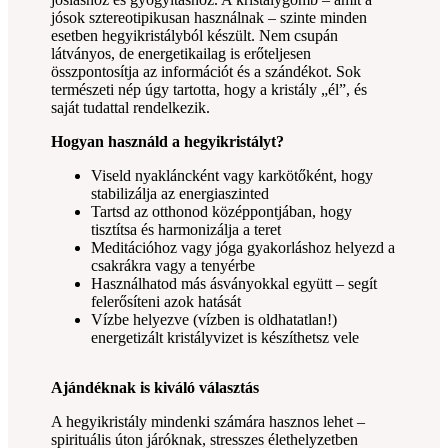
jósok sztereotipikusan használnak – szinte minden
esetben hegyikristályból készült. Nem csupán
látványos, de energetikailag is erőteljesen
összpontosítja az információt és a szándékot. Sok
természeti nép úgy tartotta, hogy a kristály „él”, és
saját tudattal rendelkezik.
Hogyan használd a hegyikristályt?
Viseld nyakláncként vagy karkötőként, hogy
stabilizálja az energiaszinted
Tartsd az otthonod középpontjában, hogy
tisztítsa és harmonizálja a teret
Meditációhoz vagy jóga gyakorláshoz helyezd a
csakrákra vagy a tenyérbe
Használhatod más ásványokkal együtt – segít
felerősíteni azok hatását
Vízbe helyezve (vízben is oldhatatlan!)
energetizált kristályvizet is készíthetsz vele
Ajándéknak is kiváló választás
A hegyikristály mindenki számára hasznos lehet –
spirituális úton járóknak, stresszes élethelyzetben