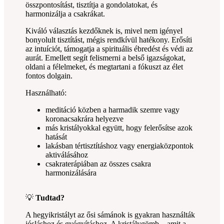
összpontosítást, tisztítja a gondolatokat, és
harmonizálja a csakrákat.
Kiváló választás kezdőknek is, mivel nem igényel
bonyolult tisztítást, mégis rendkívül hatékony. Erősíti
az intuíciót, támogatja a spirituális ébredést és védi az
aurát. Emellett segít felismerni a belső igazságokat,
oldani a félelmeket, és megtartani a fókuszt az élet
fontos dolgain.
Használható:
meditáció közben a harmadik szemre vagy
koronacsakrára helyezve
más kristályokkal együtt, hogy felerősítse azok
hatását
lakásban tértisztításhoz vagy energiaközpontok
aktiválásához
csakraterápiában az összes csakra
harmonizálására
💡
Tudtad?
A hegyikristályt az ősi sámánok is gyakran használták
jósláshoz és gyógyításhoz. A kristálygömb – amit a