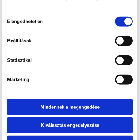
Hegyikristály ásvány inga
Kosárba
Hozzájárulás
Bővebb információ
3 490
Ft
Elengedhetetlen
kiválasztása
teszem
Beállítások
Hegyikristály lámpa
ELFOGYOTT
Tovább
Bővebb információ
Statisztikai
12 900
Ft
olvasom
Marketing
Hegyikristály szaloncukor
Kosárba
Bővebb információ
990
Ft
Mindennek a megengedése
teszem
Kiválasztás engedélyezése
Ásvány golyó csomag