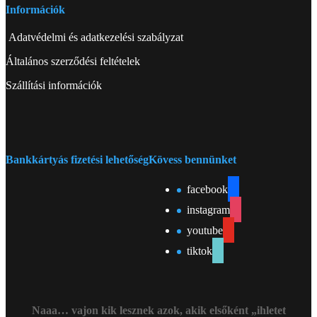
Információk
Adatvédelmi és adatkezelési szabályzat
Általános szerződési feltételek
Szállítási információk
Bankkártyás fizetési lehetőség
Kövess bennünket
facebook
instagram
youtube
tiktok
Naaa… vajon kik lesznek azok, akik elsőként „ihletet