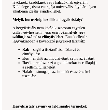
lévőknek, kezdőknek vagy haladóknak egyaránt.
Különleges, tiszta energiája univerzális, így bármilyen
alkalomra ideális ajándék lehet.
Melyik horoszkóphoz illik a hegyikristály?
A hegyikristály nem kötődik szorosan egyetlen
csillagjegyhez sem – épp ezért
bármelyik jegy
szülöttje számára előnyös lehet
. Ennek ellenére
leggyakrabban a következő jegyekkel társítják:
Bak
– segíti a tisztánlátást, fókuszt és
elmélyülést
Kos
– enyhíti az impulzivitást, segíti az átlátást
Ikrek
– rendszerezi a gondolatokat és csillapítja
a szellemi túlterhelést
Halak
– támogatja az intuíciót és az érzelmi
tisztulást
Hegyikristály ásvány és féldrágakő termékek