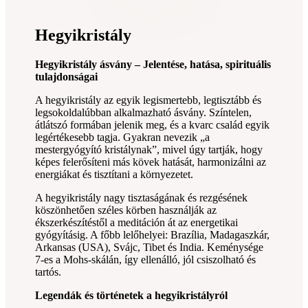
Hegyikristály
Hegyikristály ásvány – Jelentése, hatása, spirituális
tulajdonságai
A hegyikristály az egyik legismertebb, legtisztább és
legsokoldalúbban alkalmazható ásvány. Színtelen,
átlátszó formában jelenik meg, és a kvarc család egyik
legértékesebb tagja. Gyakran nevezik „a
mestergyógyító kristálynak”, mivel úgy tartják, hogy
képes felerősíteni más kövek hatását, harmonizálni az
energiákat és tisztítani a környezetet.
A hegyikristály nagy tisztaságának és rezgésének
köszönhetően széles körben használják az
ékszerkészítéstől a meditáción át az energetikai
gyógyításig. A főbb lelőhelyei: Brazília, Madagaszkár,
Arkansas (USA), Svájc, Tibet és India. Keménysége
7-es a Mohs-skálán, így ellenálló, jól csiszolható és
tartós.
Legendák és történetek a hegyikristályról