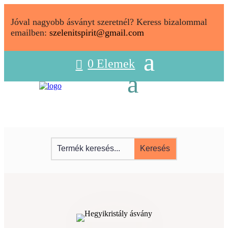
Jóval nagyobb ásványt szeretnél? Keress bizalommal
emailben:
szelenitspirit@gmail.com
0 Elemek