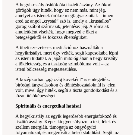
A hegyikristály ősidők óta tisztelt ásvány. Az ókori
görögök úgy hitték, hogy ez nem más, mint jég,
amelyet az istenek örökre megfagyasztottak – innen
ered az angol „crystal” szó is, amely a „krustallos”
görög szóból származik, jelentése: jég. A rómaiak
amulettként viselték, hogy megvédje őket a
betegségektől és fokozza éberségüket.
A tibeti szerzetesek meditációhoz használták a
hegyikristályt, mert úgy vélték, segít kapcsolatba lépni
az isteni tudattal. A japán mitológiában a hegyikristály
a tökéletesség és a tisztaság szimbóluma volt – az
isteni bölcsesség megtestesülése.
A középkorban „igazság köveként” is emlegették:
bírósági tárgyalásokon és döntéshozataloknál is jelen
volt, mivel úgy hitték, segíti a tiszta gondolkodást és a
józan ítélőképességet.
Spirituális és energetikai hatásai
A hegyikristály az egyik legerősebb energiafokozó és
tisztító ásvány. Képes kiegyensúlyozni a test, lélek és
szellem energiáit, támogatja az öngyógyító
folyamatokat, és megerősíti a belső stabilitást. Segíti az