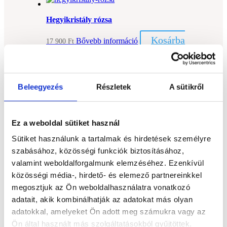
Hegyikristály rózsa
Kosárba
Bővebb információ
17 900
Ft
teszem
Beleegyezés
Részletek
A sütikről
Hegyikristály ásvány inga
Kosárba
Bővebb információ
3 990
Ft
Ez a weboldal sütiket használ
teszem
Sütiket használunk a tartalmak és hirdetések személyre
szabásához, közösségi funkciók biztosításához,
Hegyikristály ásvány inga
valamint weboldalforgalmunk elemzéséhez. Ezenkívül
közösségi média-, hirdető- és elemező partnereinkkel
Kosárba
Bővebb információ
3 990
Ft
megosztjuk az Ön weboldalhasználatra vonatkozó
teszem
adatait, akik kombinálhatják az adatokat más olyan
adatokkal, amelyeket Ön adott meg számukra vagy az
Ön által használt más szolgáltatásokból gyűjtöttek.