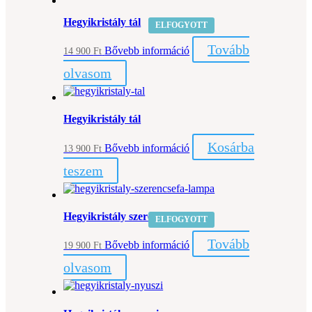
Hegyikristály tál
ELFOGYOTT
Tovább
Bővebb információ
14 900
Ft
olvasom
Hegyikristály tál
Kosárba
Bővebb információ
13 900
Ft
teszem
Hegyikristály szerencsefa lámpa
ELFOGYOTT
Tovább
Bővebb információ
19 900
Ft
olvasom