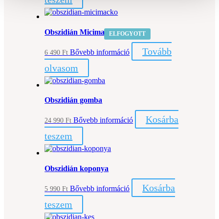
Obszidián Micimackó
ELFOGYOTT
Tovább
Bővebb információ
6 490
Ft
olvasom
Obszidián gomba
Kosárba
Bővebb információ
24 990
Ft
teszem
Obszidián koponya
Kosárba
Bővebb információ
5 990
Ft
teszem