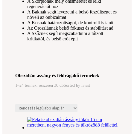
A Skorpiónak mély önismeretet és lelki
regenerációt hoz
A Baknak segít levezetni a belső feszültséget és
növeli az önbizalmat
A Kosnak határozottságot, de kontrollt is tanít
Az Oroszlánnak belső fókuszt és stabilitást ad
A Szűznek segít megszabadulni a túlzott
kritikától, és belső erőt épít
Obszidián ásvány és féldrágakő termékek
1–24 termék, összesen 30 db
Sorted by latest