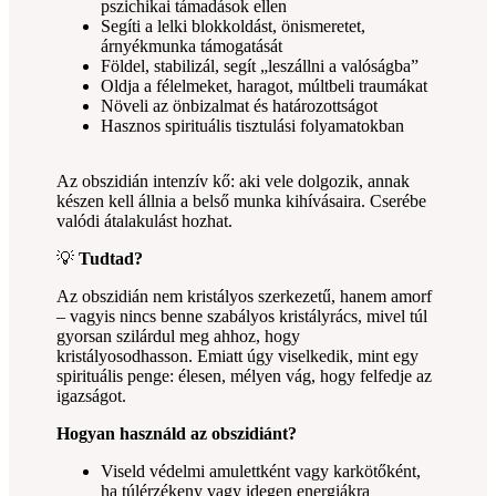
pszichikai támadások ellen
Segíti a lelki blokkoldást, önismeretet,
árnyékmunka támogatását
Földel, stabilizál, segít „leszállni a valóságba”
Oldja a félelmeket, haragot, múltbeli traumákat
Növeli az önbizalmat és határozottságot
Hasznos spirituális tisztulási folyamatokban
Az obszidián intenzív kő: aki vele dolgozik, annak
készen kell állnia a belső munka kihívásaira. Cserébe
valódi átalakulást hozhat.
💡
Tudtad?
Az obszidián nem kristályos szerkezetű, hanem amorf
– vagyis nincs benne szabályos kristályrács, mivel túl
gyorsan szilárdul meg ahhoz, hogy
kristályosodhasson. Emiatt úgy viselkedik, mint egy
spirituális penge: élesen, mélyen vág, hogy felfedje az
igazságot.
Hogyan használd az obszidiánt?
Viseld védelmi amulettként vagy karkötőként,
ha túlérzékeny vagy idegen energiákra