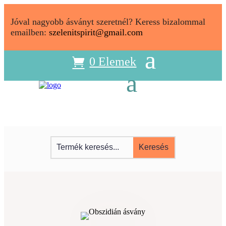
Jóval nagyobb ásványt szeretnél? Keress bizalommal
emailben:
szelenitspirit@gmail.com
0 Elemek