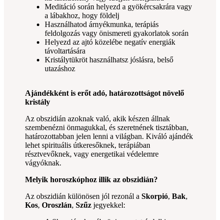
Meditáció során helyezd a gyökércsakrára vagy
a lábakhoz, hogy földelj
Használhatod árnyékmunka, terápiás
feldolgozás vagy önismereti gyakorlatok során
Helyezd az ajtó közelébe negatív energiák
távoltartására
Kristálytükröt használhatsz jóslásra, belső
utazáshoz
Ajándékként is erőt adó, határozottságot növelő
kristály
Az obszidián azoknak való, akik készen állnak
szembenézni önmagukkal, és szeretnének tisztábban,
határozottabban jelen lenni a világban. Kiváló ajándék
lehet spirituális útkeresőknek, terápiában
résztvevőknek, vagy energetikai védelemre
vágyóknak.
Melyik horoszkóphoz illik az obszidián?
Az obszidián különösen jól rezonál a
Skorpió
,
Bak
,
Kos
,
Oroszlán
,
Szűz
jegyekkel: