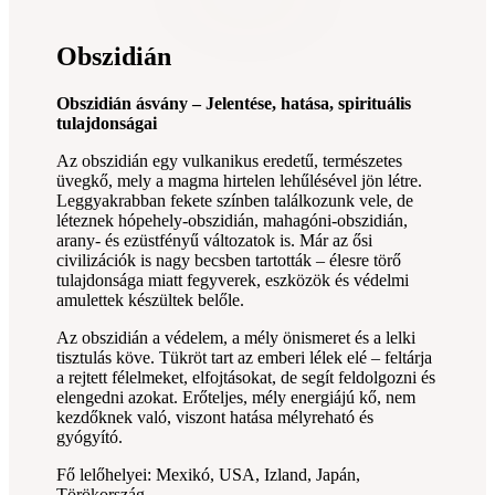
Obszidián
Obszidián ásvány – Jelentése, hatása, spirituális
tulajdonságai
Az obszidián egy vulkanikus eredetű, természetes
üvegkő, mely a magma hirtelen lehűlésével jön létre.
Leggyakrabban fekete színben találkozunk vele, de
léteznek hópehely-obszidián, mahagóni-obszidián,
arany- és ezüstfényű változatok is. Már az ősi
civilizációk is nagy becsben tartották – élesre törő
tulajdonsága miatt fegyverek, eszközök és védelmi
amulettek készültek belőle.
Az obszidián a védelem, a mély önismeret és a lelki
tisztulás köve. Tükröt tart az emberi lélek elé – feltárja
a rejtett félelmeket, elfojtásokat, de segít feldolgozni és
elengedni azokat. Erőteljes, mély energiájú kő, nem
kezdőknek való, viszont hatása mélyreható és
gyógyító.
Fő lelőhelyei: Mexikó, USA, Izland, Japán,
Törökország