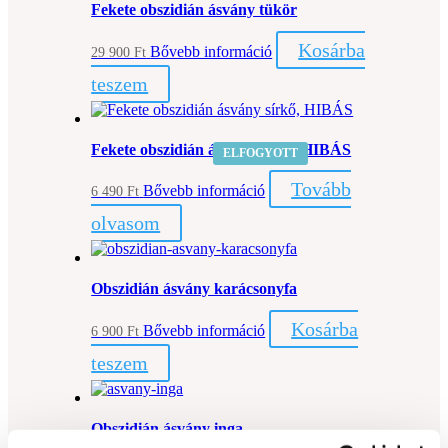
Fekete obszidián ásvány tükör
Kosárba
Bővebb információ
29 900
Ft
teszem
Fekete obszidián ásvány sírkő, HIBÁS
ELFOGYOTT
Tovább
Bővebb információ
6 490
Ft
olvasom
Obszidián ásvány karácsonyfa
Kosárba
Bővebb információ
6 900
Ft
teszem
Obszidián ásvány inga