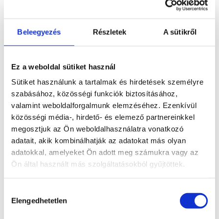
Kosárba
Bővebb információ
3 490
Ft
teszem
Beleegyezés
Részletek
A sütikről
Akció!
Obszidián korong
Ez a weboldal sütiket használ
2 490
Ft
Original price was: 2 490 Ft.
1
Sütiket használunk a tartalmak és hirdetések személyre
Bővebb
990
Ft
Current price is: 1 990 Ft.
szabásához, közösségi funkciók biztosításához,
Kosárba teszem
információ
valamint weboldalforgalmunk elemzéséhez. Ezenkívül
Akció!
közösségi média-, hirdető- és elemező partnereinkkel
Obszidián korong
megosztjuk az Ön weboldalhasználatra vonatkozó
adatait, akik kombinálhatják az adatokat más olyan
2 190
Ft
Original price was: 2 190 Ft.
1
Bővebb
adatokkal, amelyeket Ön adott meg számukra vagy az
790
Ft
Current price is: 1 790 Ft.
Kosárba teszem
Ön által használt más szolgáltatásokból gyűjtöttek.
információ
Hozzájárulás
Obszidián angyal
Elengedhetetlen
kiválasztása
Kosárba
Bővebb információ
4 990
Ft