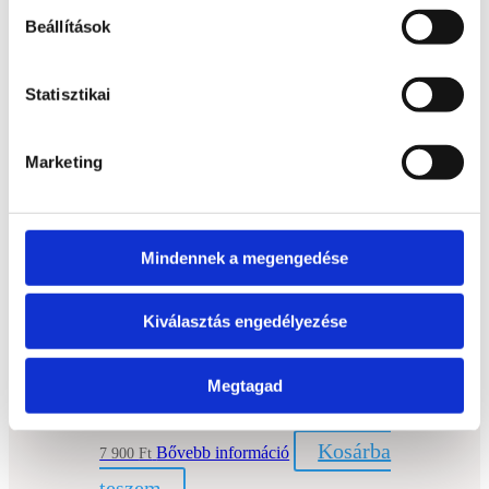
Beállítások
teszem
Statisztikai
Obszidián nyuszi
Kosárba
Bővebb információ
5 490
Ft
Marketing
teszem
Obszidián macska
Mindennek a megengedése
Kosárba
Bővebb információ
3 990
Ft
Kiválasztás engedélyezése
teszem
Megtagad
Obszidián golyó 6,4 cm
Kosárba
Bővebb információ
7 900
Ft
teszem