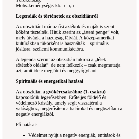
Mohs-keménysége: kb. 5–5,5
Legendák és történetek az obszidiánról
Az obszidiánt már az ősi aztékok és maják is szent
kőként tisztelték. Hitük szerint az „isteni penge” volt,
mely átvágja a hazugság fátylát. A közép-amerikai
kultúrákban tükörként is használták – spirituális
jóslásra, szellemi kommunikációra.
A legenda szerint az obszidián tükrözi a „lélek
sötétebb oldalát”, de nem ítélkezik – csak megmutatja
azt, amit ideje meglátni és meggyógyítani.
Spirituális és energetikai hatásai
Az obszidián a
gyökércsakrához (1. csakra)
kapcsolódik legerősebben. Erőteljes földelő és
védelmező kristály, amely segít visszatérni a
valósághoz, megerősíteni a határokat és megtisztítani a
negatív energiáktól.
Fő hatásai:
Védelmet nyújt a negatív energiák, entitások és