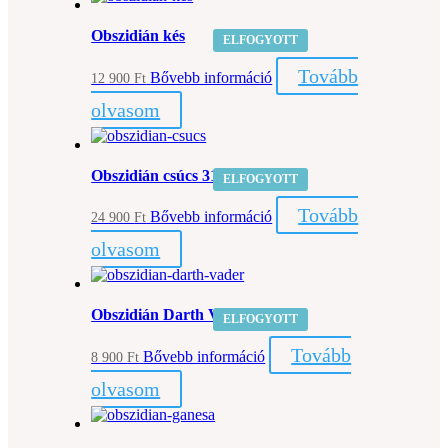
Obszidián kés
ELFOGYOTT
Tovább
Bővebb információ
12 900
Ft
olvasom
Obszidián csúcs 31,5 cm
ELFOGYOTT
Tovább
Bővebb információ
24 900
Ft
olvasom
Obszidián Darth Vader
ELFOGYOTT
Tovább
Bővebb információ
8 900
Ft
olvasom