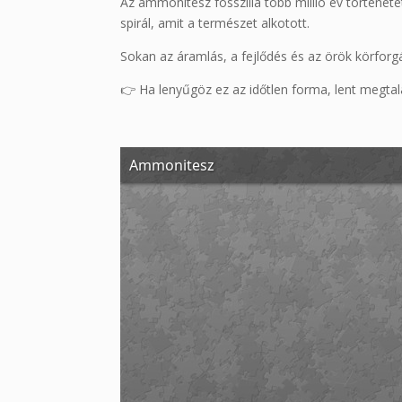
Az ammonitesz fosszília több millió év történeté
spirál, amit a természet alkotott.
Sokan az áramlás, a fejlődés és az örök körforgá
👉 Ha lenyűgöz ez az időtlen forma, lent megtal