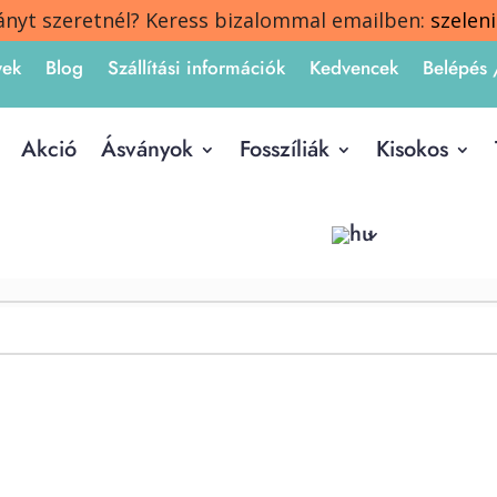
ányt szeretnél? Keress bizalommal emailben:
szelen
yek
Blog
Szállítási információk
Kedvencek
Belépés 
Akció
Ásványok
Fosszíliák
Kisokos