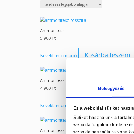
latest
Ammonitesz
5 900
Ft
Kosárba teszem
Bővebb információ
Ammonitesz csiga
4 900
Ft
Beleegyezés
Kosárba teszem
Bővebb információ
Ez a weboldal sütiket haszn
Sütiket használunk a tartal
weboldalforgalmunk elemzésé
Ammonitesz csiga
weboldalhasználatra vonatko