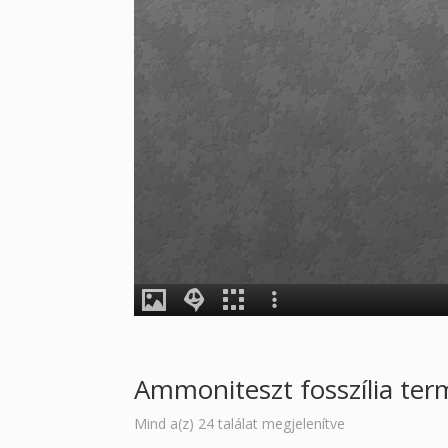
Ammoniteszt fosszília te
Sorted
Mind a(z) 24 találat megjelenítve
by