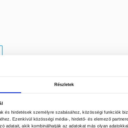
Részletek
ál
mak és hirdetések személyre szabásához, közösségi funkciók biz
hez. Ezenkívül közösségi média-, hirdető- és elemező partner
zó adatait, akik kombinálhatják az adatokat más olyan adatokka