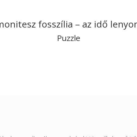
nitesz fosszília – az idő leny
Puzzle