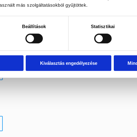
sznált más szolgáltatásokból gyűjtöttek.
Beállítások
Statisztikai
Kiválasztás engedélyezése
Min