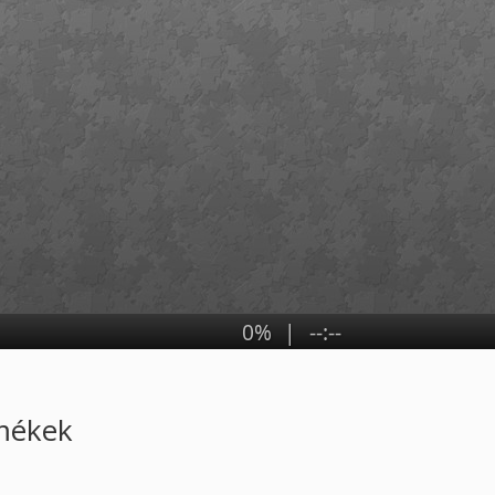
rmékek