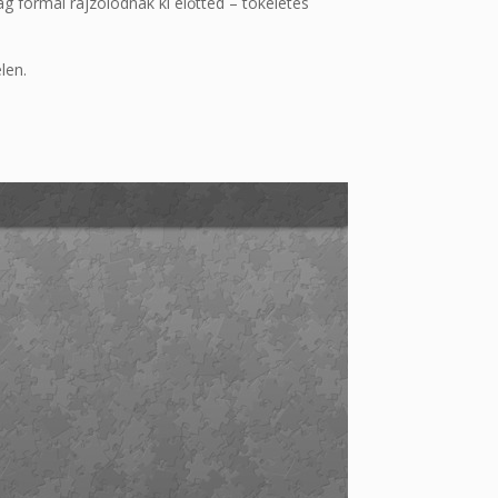
g formái rajzolódnak ki előtted – tökéletes
len.