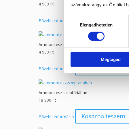
4 900
Ft
számukra vagy az Ön által ha
Hozzájárulás
Kosárba teszem
Bővebb információ
Elengedhetetlen
kiválasztása
Ammonitesz csiga
4 900
Ft
Megtagad
Kosárba teszem
Bővebb információ
Ammonitesz szeptáriában
18 900
Ft
Kosárba teszem
Bővebb információ