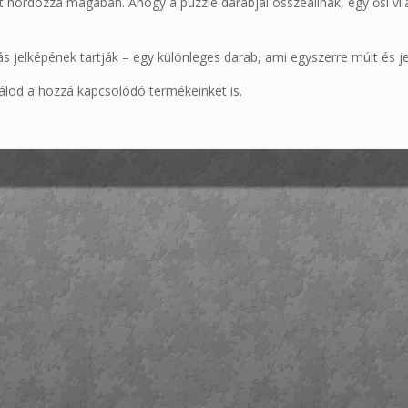
t hordozza magában. Ahogy a puzzle darabjai összeállnak, egy ősi vilá
s jelképének tartják – egy különleges darab, ami egyszerre múlt és je
álod a hozzá kapcsolódó termékeinket is.