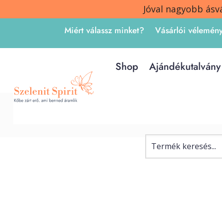
Jóval nagyobb ásv
Miért válassz minket?
Vásárlói vélemén
Shop
Ajándékutalvány