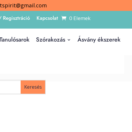
itspirit@gmail.com
/ Regisztráció
Kapcsolat
0 Elemek
Tanulósarok
Szórakozás
Ásvány ékszerek