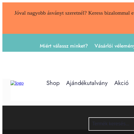
Jóval nagyobb ásványt szeretnél? Keress bizalommal 
Miért válassz minket?
Vásárlói vélemén
Shop
Ajándékutalvány
Akció