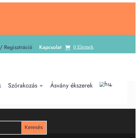
/ Regisztráció
Kapcsolat
0 Elemek
k
Szórakozás
Ásvány ékszerek