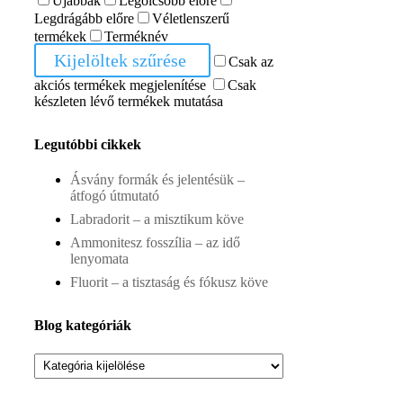
Újabbak
Legolcsóbb előre
Legdrágább előre
Véletlenszerű
termékek
Terméknév
Kijelöltek szűrése
Csak az
akciós termékek megjelenítése
Csak
készleten lévő termékek mutatása
Legutóbbi cikkek
Ásvány formák és jelentésük –
átfogó útmutató
Labradorit – a misztikum köve
Ammonitesz fosszília – az idő
lenyomata
Fluorit – a tisztaság és fókusz köve
Blog kategóriák
Blog
kategóriák