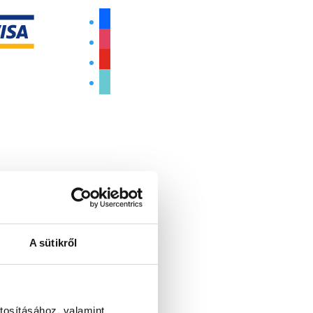
facebook
instagram
youtube
tiktok
A sütikről
tosításához, valamint