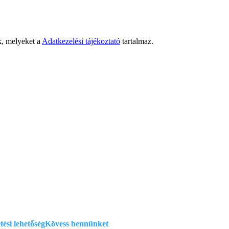
k, melyeket a
Adatkezelési tájékoztató
tartalmaz.
atkezelési szabályzat
si feltételek
ciók
tési lehetőség
Kövess bennünket