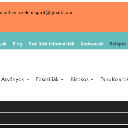
emailben:
szelenitspirit@gmail.com
yek
Blog
Szállítási információk
Kedvencek
Belépés 
Ásványok
Fosszíliák
Kisokos
Tanulósaro