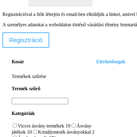
Regisztrációval a fiók létrejön és email-ben elküldjük a linket, amivel b
A személyes adatokat a weboldalon történő vásárlási élmény fenntartá
Regisztráció
Kosár
Elérhetőségek
E-mail:
Termékek szűrése
szelenitspirit@gmail
Termék szűrő
Tel. (09:00 – 17:00h)
0630/841-6811
Kategóriák
Vicces ásvány termékek
19
Ásvány
játékok
10
Kristálymesék ásványokkal
2