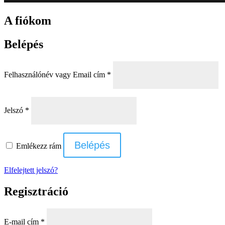
A fiókom
Belépés
Kötelező
Felhasználónév vagy Email cím
*
Kötelező
Jelszó
*
Belépés
Emlékezz rám
Elfelejtett jelszó?
Regisztráció
Kötelező
E-mail cím
*