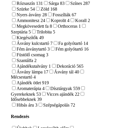
Rózsaszín
131
Sárga
83
Színes
287
Szürke
54
Zöld
168
Nyers ásvány
28
Fosszíliák
67
Ammonitesz
24
Koprolit
4
Korall
2
Megkövesedett fa
8
Orthoceras
1
Szeptária
5
Trilobita
5
Kiegészítők
49
Ásvány kulcstartó
7
Fa golyótartó
14
Fém ásványtartó
3
Fém golyótartó
16
Füstölő csomag
3
Szantálfa
2
Ajándékutalvány
1
Dekoráció
565
Ásvány lámpa
17
Ásvány tál
40
Mécsestartó
4
Ajándék ötlet
919
Aromaterápia
4
Dísztárgyak
559
Gyerekeknek
53
Vicces ajándék
22
Idősebbeknek
39
Hibás áru
3
Szépségápolás
72
Rendezés