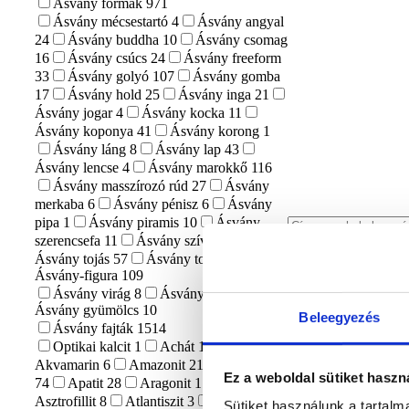
Ásvány formák
971
Ásvány mécsestartó
4
Ásvány angyal
24
Ásvány buddha
10
Ásvány csomag
16
Ásvány csúcs
24
Ásvány freeform
33
Ásvány golyó
107
Ásvány gomba
17
Ásvány hold
25
Ásvány inga
21
Ásvány jogar
4
Ásvány kocka
11
Ásvány koponya
41
Ásvány korong
1
Ásvány láng
8
Ásvány lap
43
Ásvány lencse
4
Ásvány marokkő
116
Ásvány masszírozó rúd
27
Ásvány
merkaba
6
Ásvány pénisz
6
Ásvány
pipa
1
Ásvány piramis
10
Ásvány
szerencsefa
11
Ásvány szív
139
Ásvány tojás
57
Ásvány torony
71
Ásvány-figura
109
Ásvány virág
8
Ásvány állat
87
Ásvány gyümölcs
10
Beleegyezés
Ásvány fajták
1514
Optikai kalcit
1
Achát
156
Akvamarin
6
Amazonit
21
Ametiszt
Ez a weboldal sütiket haszn
74
Apatit
28
Aragonit
17
Asztrofillit
8
Atlantiszit
3
Aura kvarc
Sütiket használunk a tartal