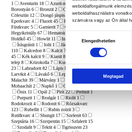
1
Aventurin
18
Azurit-malachit
1
weboldalforgalmunk elemzésé
Borostyán
6
Bronzit
2
Citrin
1
weboldalhasználatra vonatko
Cölesztin
12
Dongó jáspis
1
számukra vagy az Ön által ha
Eperkvarc
4
Fluorit
45
Főnix kő
1
Füstkvarc
5
Garnierit
7
Gránát
6
Hegyikristály
67
Hematoid kvarc
21
Hozzájárulás
Holdkő
45
Howlit
11
Indigo Gabbro
9
Elengedhetetlen
kiválasztása
Írásgránit
1
Iolit
1
Jáde
20
Jáspis
110
Kalcedon
8
Kalcit
74
Karneol
45
Kék kalcit
9
Kianit
8
Kristály
telep
8
Krizokolla
7
Kunzit
3
Kvarc
23
Labradorit
82
Lápis lazuli
18
Larvikit
4
Lávakő
6
Lepidolit
15
Megtagad
Malachit
39
Márvány
1
Merlinit
17
Mohaachát
2
Napkő
1
Obszidián
30
Ónix
11
Opál
2
Pirit
22
Prehnit
1
Purpurit
1
Realgár
1
Riolit
1
Rodokrozit
4
Rodonit
6
Rózsakvarc
123
Rubellit
1
Rubin zoizit
3
Rutilkvarc
4
Shungit
17
Szelenit
63
Szeptária
16
Szerpentin
15
Szfalerit
15
Szodalit
9
Tektit
4
Tigrisszem
23