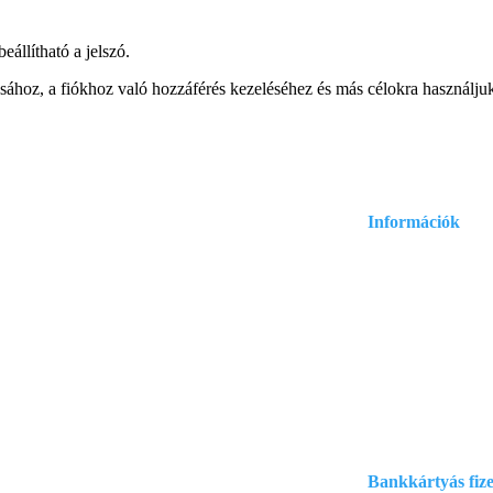
eállítható a jelszó.
sához, a fiókhoz való hozzáférés kezeléséhez és más célokra használju
Információk
Adatvédelmi és ad
.com
Általános szerződé
:
Szállítási informá
Bankkártyás fize