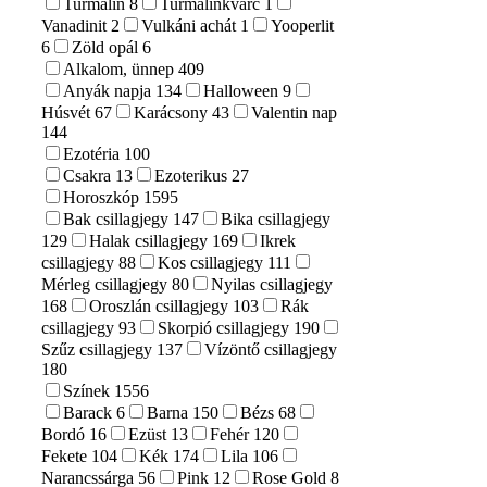
Turmalin
8
Turmalinkvarc
1
Vanadinit
2
Vulkáni achát
1
Yooperlit
6
Zöld opál
6
Alkalom, ünnep
409
Anyák napja
134
Halloween
9
Húsvét
67
Karácsony
43
Valentin nap
144
Ezotéria
100
Csakra
13
Ezoterikus
27
Horoszkóp
1595
Bak csillagjegy
147
Bika csillagjegy
129
Halak csillagjegy
169
Ikrek
csillagjegy
88
Kos csillagjegy
111
Mérleg csillagjegy
80
Nyilas csillagjegy
168
Oroszlán csillagjegy
103
Rák
csillagjegy
93
Skorpió csillagjegy
190
Szűz csillagjegy
137
Vízöntő csillagjegy
180
Színek
1556
Barack
6
Barna
150
Bézs
68
Bordó
16
Ezüst
13
Fehér
120
Fekete
104
Kék
174
Lila
106
Narancssárga
56
Pink
12
Rose Gold
8