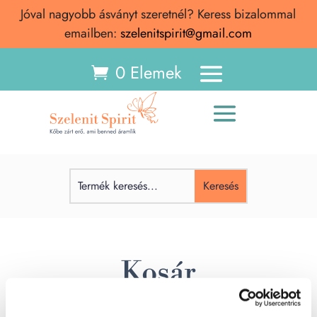
Jóval nagyobb ásványt szeretnél? Keress bizalommal
emailben:
szelenitspirit@gmail.com
0 Elemek
Kosár