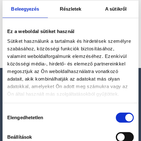
Utánvét csak házhozszállításnál, indokolatlan
Beleegyezés
Részletek
A sütikről
nem átvétel JOGI KÖVETKEZMÉNYT von maga
után!
Ez a weboldal sütiket használ
Jelenleg üres a bevásárlókosár.
Sütiket használunk a tartalmak és hirdetések személyre
szabásához, közösségi funkciók biztosításához,
valamint weboldalforgalmunk elemzéséhez. Ezenkívül
Vásárlás folytatása
közösségi média-, hirdető- és elemező partnereinkkel
megosztjuk az Ön weboldalhasználatra vonatkozó
adatait, akik kombinálhatják az adatokat más olyan
Elérhetőségek
adatokkal, amelyeket Ön adott meg számukra vagy az
Ön által használt más szolgáltatásokból gyűjtöttek.
E-mail:
szelenitspirit@gmail.com
Hozzájárulás
Elengedhetetlen
Tel. (09:00 – 17:00h):
kiválasztása
0630/841-6811
Beállítások