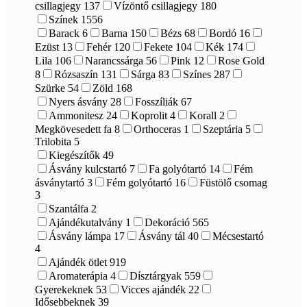
csillagjegy
137
Vízöntő csillagjegy
180
Színek
1556
Barack
6
Barna
150
Bézs
68
Bordó
16
Ezüst
13
Fehér
120
Fekete
104
Kék
174
Lila
106
Narancssárga
56
Pink
12
Rose Gold
8
Rózsaszín
131
Sárga
83
Színes
287
Szürke
54
Zöld
168
Nyers ásvány
28
Fosszíliák
67
Ammonitesz
24
Koprolit
4
Korall
2
Megkövesedett fa
8
Orthoceras
1
Szeptária
5
Trilobita
5
Kiegészítők
49
Ásvány kulcstartó
7
Fa golyótartó
14
Fém
ásványtartó
3
Fém golyótartó
16
Füstölő csomag
3
Szantálfa
2
Ajándékutalvány
1
Dekoráció
565
Ásvány lámpa
17
Ásvány tál
40
Mécsestartó
4
Ajándék ötlet
919
Aromaterápia
4
Dísztárgyak
559
Gyerekeknek
53
Vicces ajándék
22
Idősebbeknek
39