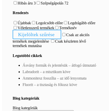
Hibás áru
3
Szépségápolás
72
Rendezés
Újabbak
Legolcsóbb előre
Legdrágább előre
Véletlenszerű termékek
Terméknév
Kijelöltek szűrése
Csak az akciós
termékek megjelenítése
Csak készleten lévő
termékek mutatása
Legutóbbi cikkek
Ásvány formák és jelentésük – átfogó útmutató
Labradorit – a misztikum köve
Ammonitesz fosszília – az idő lenyomata
Fluorit – a tisztaság és fókusz köve
Blog kategóriák
Blog kategóriák