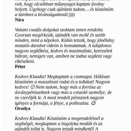
volt, hogy olcsóbban műanyagot kaptam ásvány
helyett. Úgyhogy csak ajánlani tudom… és köszönöm
a türelmet a kívánságaimnál:))))
Nico
Valami csodás dolgokat szoktam innen rendelni.
Gyorsan megérkezik, ajándék van mellé és szebb
minden, mint a képeken. Külön tetszik, hogy jónéhány
mutatós darabot videón is bemutatnak. A tulajdonos
nagyon segítőkész, kedves és maximalista, keressétek
bátran, nemigen van, amiben ne tudna segíteni vagy
elkészíteni.
Péter
Kedves Klaudia! Megkaptam a csomagot. Hálásan
köszönöm a masszírozó rudat és a tollakat! Nagyon
kedves! 🙂 Nem tudom, hogy más a forrása az
ásványpéniszeknek vagy más a csiszoló személye, de
ne cseréljék le. A most rendelt pénisznek nagyon
igényes a formája, a fénye, a polírozása. 😉
Orsolya
Kedves Klaudia! Köszönöm a megrendelésnél a
segítségét, megkaptam a bagolyka medált és az
ajándék tollat is. Nagyon tetszik mindkettő! A