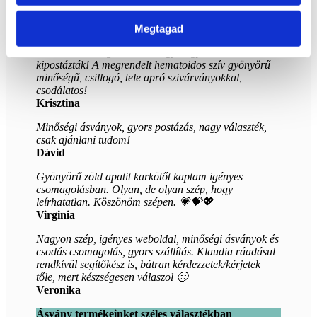
érte. Ajánlom őket! Sajnos személyes átvételre nincs
lehetőség, de annyi baj legyen.
Emese
Megtagad
Klaudiáék a megrendelést nagyon gyorsan
kipostázták! A megrendelt hematoidos szív gyönyörű
minőségű, csillogó, tele apró szivárványokkal,
csodálatos!
Krisztina
Minőségi ásványok, gyors postázás, nagy választék,
csak ajánlani tudom!
Dávid
Gyönyörű zöld apatit karkötőt kaptam igényes
csomagolásban. Olyan, de olyan szép, hogy
leírhatatlan. Köszönöm szépen. 💗💝💖
Virginia
Nagyon szép, igényes weboldal, minőségi ásványok és
csodás csomagolás, gyors szállítás. Klaudia ráadásul
rendkívül segítőkész is, bátran kérdezzetek/kérjetek
tőle, mert készségesen válaszol 🙂
Veronika
Ásvány termékeinket széles választékban