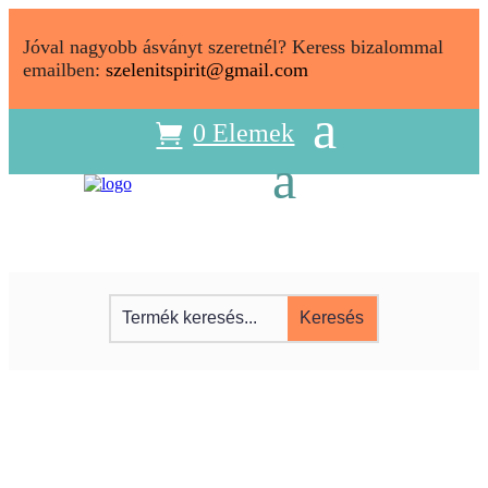
Jóval nagyobb ásványt szeretnél? Keress bizalommal
emailben:
szelenitspirit@gmail.com
0 Elemek