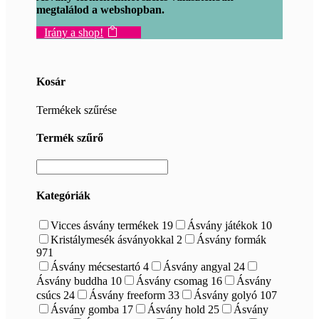
megtalálod a webshopban.
Irány a shop!
Kosár
Termékek szűrése
Termék szűrő
Kategóriák
Vicces ásvány termékek
19
Ásvány játékok
10
Kristálymesék ásványokkal
2
Ásvány formák
971
Ásvány mécsestartó
4
Ásvány angyal
24
Ásvány buddha
10
Ásvány csomag
16
Ásvány
csúcs
24
Ásvány freeform
33
Ásvány golyó
107
Ásvány gomba
17
Ásvány hold
25
Ásvány