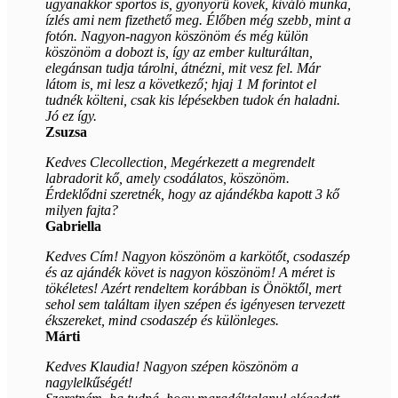
ugyanakkor sportos is, gyönyörű kövek, kiváló munka,
ízlés ami nem fizethető meg. Élőben még szebb, mint a
fotón. Nagyon-nagyon köszönöm és még külön
köszönöm a dobozt is, így az ember kulturáltan,
elegánsan tudja tárolni, átnézni, mit vesz fel. Már
látom is, mi lesz a következő; hjaj 1 M forintot el
tudnék költeni, csak kis lépésekben tudok én haladni.
Jó ez így.
Zsuzsa
Kedves Clecollection, Megérkezett a megrendelt
labradorit kő, amely csodálatos, köszönöm.
Érdeklődni szeretnék, hogy az ajándékba kapott 3 kő
milyen fajta?
Gabriella
Kedves Cím! Nagyon köszönöm a karkötőt, csodaszép
és az ajándék követ is nagyon köszönöm! A méret is
tökéletes! Azért rendeltem korábban is Önöktől, mert
sehol sem találtam ilyen szépen és igényesen tervezett
ékszereket, mind csodaszép és különleges.
Márti
Kedves Klaudia! Nagyon szépen köszönöm a
nagylelkűségét!