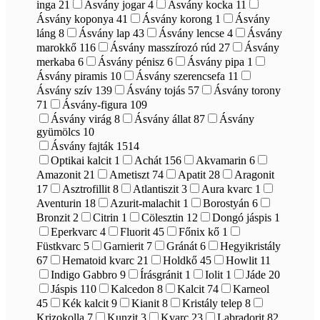
inga
21
Ásvány jogar
4
Ásvány kocka
11
Ásvány koponya
41
Ásvány korong
1
Ásvány
láng
8
Ásvány lap
43
Ásvány lencse
4
Ásvány
marokkő
116
Ásvány masszírozó rúd
27
Ásvány
merkaba
6
Ásvány pénisz
6
Ásvány pipa
1
Ásvány piramis
10
Ásvány szerencsefa
11
Ásvány szív
139
Ásvány tojás
57
Ásvány torony
71
Ásvány-figura
109
Ásvány virág
8
Ásvány állat
87
Ásvány
gyümölcs
10
Ásvány fajták
1514
Optikai kalcit
1
Achát
156
Akvamarin
6
Amazonit
21
Ametiszt
74
Apatit
28
Aragonit
17
Asztrofillit
8
Atlantiszit
3
Aura kvarc
1
Aventurin
18
Azurit-malachit
1
Borostyán
6
Bronzit
2
Citrin
1
Cölesztin
12
Dongó jáspis
1
Eperkvarc
4
Fluorit
45
Főnix kő
1
Füstkvarc
5
Garnierit
7
Gránát
6
Hegyikristály
67
Hematoid kvarc
21
Holdkő
45
Howlit
11
Indigo Gabbro
9
Írásgránit
1
Iolit
1
Jáde
20
Jáspis
110
Kalcedon
8
Kalcit
74
Karneol
45
Kék kalcit
9
Kianit
8
Kristály telep
8
Krizokolla
7
Kunzit
3
Kvarc
23
Labradorit
82