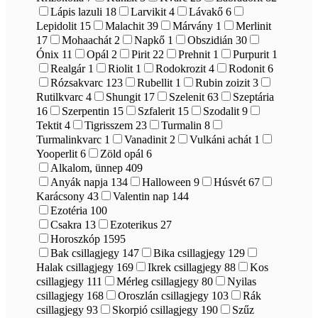
Lápis lazuli
18
Larvikit
4
Lávakő
6
Lepidolit
15
Malachit
39
Márvány
1
Merlinit
17
Mohaachát
2
Napkő
1
Obszidián
30
Ónix
11
Opál
2
Pirit
22
Prehnit
1
Purpurit
1
Realgár
1
Riolit
1
Rodokrozit
4
Rodonit
6
Rózsakvarc
123
Rubellit
1
Rubin zoizit
3
Rutilkvarc
4
Shungit
17
Szelenit
63
Szeptária
16
Szerpentin
15
Szfalerit
15
Szodalit
9
Tektit
4
Tigrisszem
23
Turmalin
8
Turmalinkvarc
1
Vanadinit
2
Vulkáni achát
1
Yooperlit
6
Zöld opál
6
Alkalom, ünnep
409
Anyák napja
134
Halloween
9
Húsvét
67
Karácsony
43
Valentin nap
144
Ezotéria
100
Csakra
13
Ezoterikus
27
Horoszkóp
1595
Bak csillagjegy
147
Bika csillagjegy
129
Halak csillagjegy
169
Ikrek csillagjegy
88
Kos
csillagjegy
111
Mérleg csillagjegy
80
Nyilas
csillagjegy
168
Oroszlán csillagjegy
103
Rák
csillagjegy
93
Skorpió csillagjegy
190
Szűz