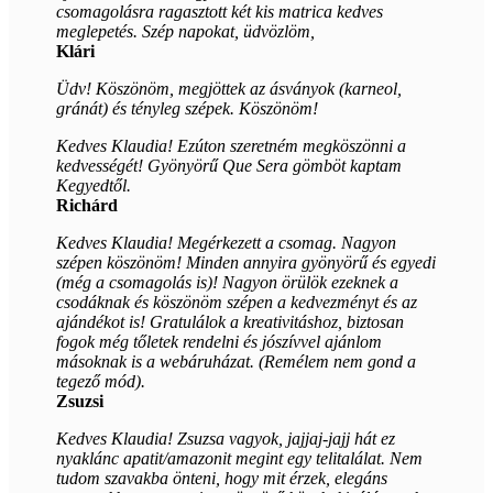
csomagolásra ragasztott két kis matrica kedves
meglepetés. Szép napokat, üdvözlöm,
Klári
Üdv! Köszönöm, megjöttek az ásványok (karneol,
gránát) és tényleg szépek. Köszönöm!
Kedves Klaudia! Ezúton szeretném megköszönni a
kedvességét! Gyönyörű Que Sera gömböt kaptam
Kegyedtől.
Richárd
Kedves Klaudia! Megérkezett a csomag. Nagyon
szépen köszönöm! Minden annyira gyönyörű és egyedi
(még a csomagolás is)! Nagyon örülök ezeknek a
csodáknak és köszönöm szépen a kedvezményt és az
ajándékot is! Gratulálok a kreativitáshoz, biztosan
fogok még tőletek rendelni és jószívvel ajánlom
másoknak is a webáruházat. (Remélem nem gond a
tegező mód).
Zsuzsi
Kedves Klaudia! Zsuzsa vagyok, jajjaj-jajj hát ez
nyaklánc apatit/amazonit megint egy telitalálat. Nem
tudom szavakba önteni, hogy mit érzek, elegáns