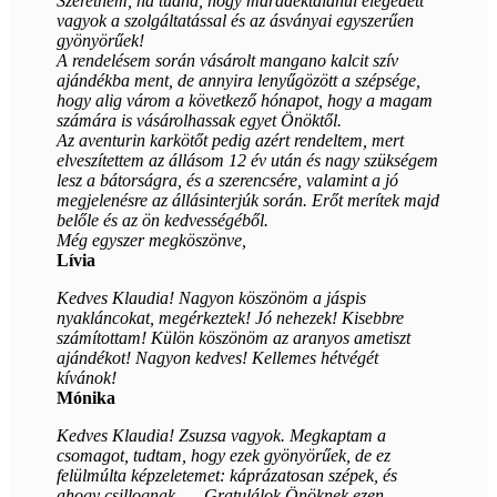
Szeretném, ha tudná, hogy maradéktalanul elégedett
vagyok a szolgáltatással és az ásványai egyszerűen
gyönyörűek!
A rendelésem során vásárolt mangano kalcit szív
ajándékba ment, de annyira lenyűgözött a szépsége,
hogy alig várom a következő hónapot, hogy a magam
számára is vásárolhassak egyet Önöktől.
Az aventurin karkötőt pedig azért rendeltem, mert
elveszítettem az állásom 12 év után és nagy szükségem
lesz a bátorságra, és a szerencsére, valamint a jó
megjelenésre az állásinterjúk során. Erőt merítek majd
belőle és az ön kedvességéből.
Még egyszer megköszönve,
Lívia
Kedves Klaudia! Nagyon köszönöm a jáspis
nyakláncokat, megérkeztek! Jó nehezek! Kisebbre
számítottam! Külön köszönöm az aranyos ametiszt
ajándékot! Nagyon kedves! Kellemes hétvégét
kívánok!
Mónika
Kedves Klaudia! Zsuzsa vagyok. Megkaptam a
csomagot, tudtam, hogy ezek gyönyörűek, de ez
felülmúlta képzeletemet: káprázatosan szépek, és
ahogy csillognak. … Gratulálok Önöknek ezen