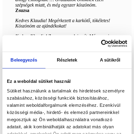
szépségek miatt, és még egyszer köszönöm.
Zsuzsa
Kedves Klaudia! Megérkezett a karkötő, tökéletes!
Köszönöm az ajándékokat!
Kedves Klaudia! Zsuzsa vagyok ismét. Már meg is
kaptam a csomagot. Az ékszerek mesések,
káprázatosan szépek. És köszönöm a dobozokat is.
Zsuzsa
Beleegyezés
Részletek
A sütikről
Köszönettel megkaptam a csomagot, meglepődtem,
hogy már másnap itt volt. A választott kristály
pontosan olyan, ahogy láttam.
Éva
Ez a weboldal sütiket használ
Iszonyatosan széles választékban gyönyörű kövek
Sütiket használunk a tartalmak és hirdetések személyre
vannak Cleo-nál! Ár-érték arányban az egyik legjobb
szabásához, közösségi funkciók biztosításához,
bolt. Nagyon tetszik, hogy minden kőről aprólékosan
képet készít, és látom, amit vásárolok. 🙏🌞 Egy
valamint weboldalforgalmunk elemzéséhez. Ezenkívül
személyes átvételi pontnak vagy boltnak is örülnék
közösségi média-, hirdető- és elemező partnereinkkel
ettől az eladótól. Na de egyszerre mindent nem lehet.
megosztjuk az Ön weboldalhasználatra vonatkozó
😁
adatait, akik kombinálhatják az adatokat más olyan
Ádám
adatokkal, amelyeket Ön adott meg számukra vagy az