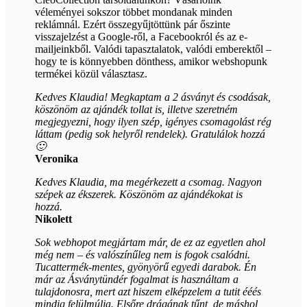
véleményei sokszor többet mondanak minden
reklámnál. Ezért összegyűjtöttünk pár őszinte
visszajelzést a Google-ről, a Facebookról és az e-
mailjeinkből. Valódi tapasztalatok, valódi emberektől –
hogy te is könnyebben dönthess, amikor webshopunk
termékei közül választasz.
Kedves Klaudia! Megkaptam a 2 ásványt és csodásak,
köszönöm az ajándék tollat is, illetve szeretném
megjegyezni, hogy ilyen szép, igényes csomagolást rég
láttam (pedig sok helyről rendelek). Gratulálok hozzá
🙂
Veronika
Kedves Klaudia, ma megérkezett a csomag. Nagyon
szépek az ékszerek. Köszönöm az ajándékokat is
hozzá.
Nikolett
Sok webhopot megjártam már, de ez az egyetlen ahol
még nem – és valószínűleg nem is fogok csalódni.
Tucattermék-mentes, gyönyörű egyedi darabok. Én
már az Ásványtündér fogalmat is használtam a
tulajdonosra, mert azt hiszem elképzelem a tutit ééés
mindig felülmúlja. Elsőre drágának tűnt, de máshol