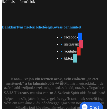
Szállítási információk
Bankkártyás fizetési lehetőség
Kövess bennünket
facebook
instagram
youtube
tiktok
Naaa… vajon kik lesznek azok, akik elsőként „ihletet
merítenek” a tartalmainkból? 👀😄
Mi már megszoktuk… de
azért hadd szóljunk: ezek mögött sok-sok idő, utazás, válogatás és
SAJÁT kreatív munka
van ❤️ A Szelenit Spirit oldalán található
képek, mesék, játékok, szövegek és egyéb tartalmak szerzői jogi
védelem alatt állnak, és időbélyeggel igazoltan hozzánk tartoznak.
Másolás jogi következményeket vonhat maga után!