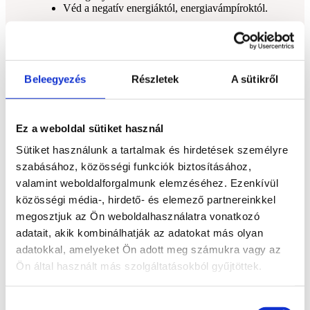
Véd a negatív energiáktól, energiavámpíroktól.
Ajánlott: életválság, stresszes időszak, érzelmi
túlterheltség, testi-lelki kimerülés, „újrakezdés”
fázisában.
Beleegyezés
Részletek
A sütikről
💡
Tudtad?
A vulkáni achátokat gyakran úgy keletkeztetik, hogy a
régi lávafolyásokban kialakult üregekbe évezredeken
Ez a weboldal sütiket használ
át különböző ásványi anyagok oldódnak be – így
Sütiket használunk a tartalmak és hirdetések személyre
jönnek létre a réteges, színes achátminták. Ezért
minden darab teljesen egyedi!
szabásához, közösségi funkciók biztosításához,
valamint weboldalforgalmunk elemzéséhez. Ezenkívül
🧘‍♂️
Hogyan használd?
közösségi média-, hirdető- és elemező partnereinkkel
Meditációban
helyezd a gyökércsakrához (pl.
megosztjuk az Ön weboldalhasználatra vonatkozó
ülés alatt vagy tenyérbe fogva), hogy
adatait, akik kombinálhatják az adatokat más olyan
visszahozzon a jelenbe és stabilitást adjon.
adatokkal, amelyeket Ön adott meg számukra vagy az
Zsebben hordva
fokozza az önbizalmat és
belső erőt napközben.
Ön által használt más szolgáltatásokból gyűjtöttek.
Otthonban vagy munkahelyen
elhelyezve
energetikailag „letisztítja” a teret, nyugtató,
megtartó hatású.
Hozzájárulás