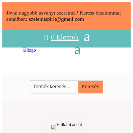
Jóval nagyobb ásványt szeretnél? Keress bizalommal
emailben:
szelenitspirit@gmail.com
0 Elemek