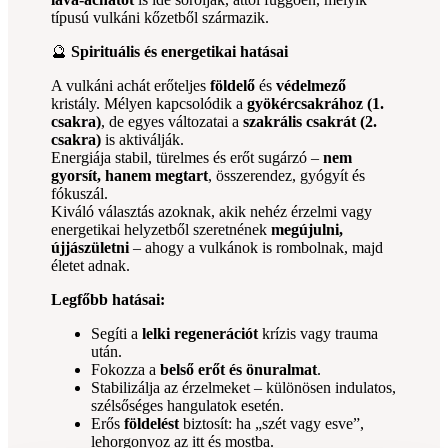
típusú vulkáni kőzetből származik.
🔮
Spirituális és energetikai hatásai
A vulkáni achát erőteljes
földelő
és
védelmező
kristály. Mélyen kapcsolódik a
gyökércsakrához (1.
csakra)
, de egyes változatai a
szakrális csakrát (2.
csakra)
is aktiválják.
Energiája stabil, türelmes és erőt sugárzó –
nem
gyorsít, hanem megtart
, összerendez, gyógyít és
fókuszál.
Kiváló választás azoknak, akik nehéz érzelmi vagy
energetikai helyzetből szeretnének
megújulni,
újjászületni
– ahogy a vulkánok is rombolnak, majd
életet adnak.
Legfőbb hatásai:
Segíti a
lelki regenerációt
krízis vagy trauma
után.
Fokozza a
belső erőt és önuralmat
.
Stabilizálja az érzelmeket – különösen indulatos,
szélsőséges hangulatok esetén.
Erős
földelést
biztosít: ha „szét vagy esve”,
lehorgonyoz az itt és mostba.