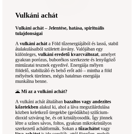
Vulkáni achát
Vulkáni achát – Jelentése, hatása, spirituális
tulajdonságai
A
vulkáni achát
a Föld tűzenergiájából és lassú, stabil
átalakulásaiból született ásvány. Valójában egy
különleges,
vulkáni eredetű kvarcváltozat
, amelyet
gyakran porózus, buborékos szerkezete és lenyűgöző
mintázatai tesznek egyedivé. Energiája mélyen
földelő, stabilizáló és belső erőt adó – mintha a föld
mélyének türelmes, mégis hatalmas energiája
munkálna benne.
🌋
Mi az a vulkáni achát?
A vulkáni achát általában
bazaltos vagy andezites
kőzetekben
alakul ki, ahol a láva megszilárdulása
közben keletkező üregekbe (geódákba) szilícium-
dioxid szivárog be, és ott kristályosodik. Így jönnek
létre a színes sávos, foltos, gyakran mikrokristályos
szerkezetű achátformák. Sokan a
tűzachátot
vagy
láva-achátot
is ide sorolják, attól függően, melyik