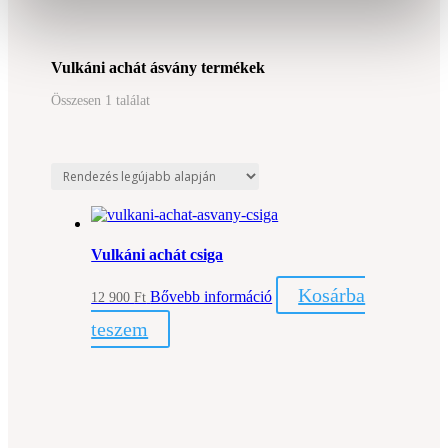
Vulkáni achát ásvány termékek
Összesen 1 találat
Vulkáni achát csiga
Kosárba
Bővebb információ
12 900
Ft
teszem