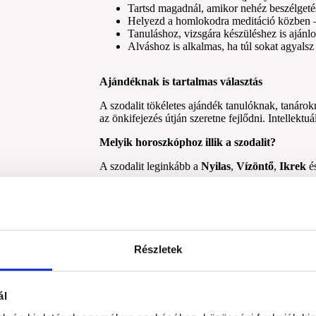
Tartsd magadnál, amikor nehéz beszélgeté
Helyezd a homlokodra meditáció közben – a 
Tanuláshoz, vizsgára készüléshez is ajánlot
Alváshoz is alkalmas, ha túl sokat agyalsz 
Ajándéknak is tartalmas választás
A szodalit tökéletes ajándék tanulóknak, tanárok
az önkifejezés útján szeretne fejlődni. Intellektuá
Melyik horoszkóphoz illik a szodalit?
A szodalit leginkább a
Nyilas
,
Vízöntő
,
Ikrek
é
A Nyilasnak segít a belső igazság megfo
A Vízöntőnek támogatja a tiszta gondolkod
Az Ikreknek összerendezi a gondolatokat
A Mérlegnek segít megtalálni a belső és k
Részletek
ál