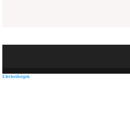
Elérhetőségek
E-mail:
szelenitspirit@gmail.com
Tel. (09:00 – 17:00h):
0630/841-6811