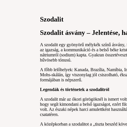
Szodalit
Szodalit ásvány – Jelentése, ha
A szodalit egy gyönyörű mélykék színű ásvány, 
az igazság, a kommunikáció és a belső béke krist
nátriumról (sodium) kapta. Gyakran összetéveszti
hűvösebb tónusú.
A főbb lelőhelyek: Kanada, Brazília, Namíbia, 
Mohs-skálán, így viszonylag jól csiszolható, ék
formájában is népszerű.
Legendák és történetek a szodalitról
A szodalit már az ókori görögöknél is ismert vol
hogy segít kimondani a belső igazságot, ezért fi
volt. Az északi népek harci amulettként használt
csatatéren.
A középkorban a szodalitot a „tiszta beszéd köv