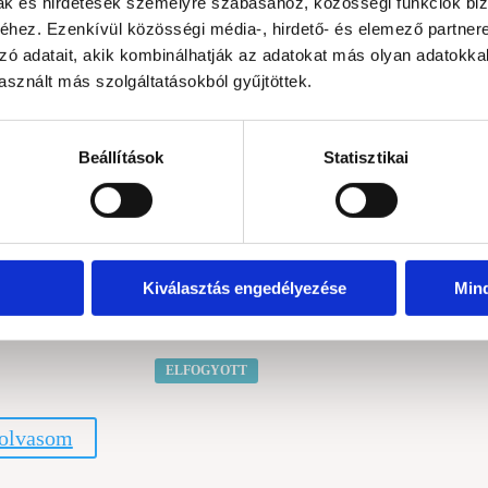
mak és hirdetések személyre szabásához, közösségi funkciók biz
ő termékek
hez. Ezenkívül közösségi média-, hirdető- és elemező partner
zó adatait, akik kombinálhatják az adatokat más olyan adatokka
sznált más szolgáltatásokból gyűjtöttek.
Beállítások
Statisztikai
Kiválasztás engedélyezése
Min
 teszem
ELFOGYOTT
olvasom