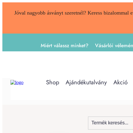
Jóval nagyobb ásványt szeretnél? Keress bizalommal 
Miért válassz minket?
Vásárlói vélemé
Shop
Ajándékutalvány
Akció