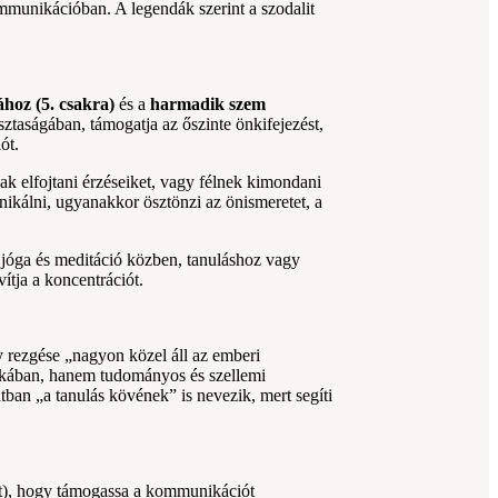
munikációban. A legendák szerint a szodalit
hoz (5. csakra)
és a
harmadik szem
sztaságában, támogatja az őszinte önkifejezést,
ót.
k elfojtani érzéseiket, vagy félnek kimondani
ikálni, ugyanakkor ösztönzi az önismeretet, a
, jóga és meditáció közben, tanuláshoz vagy
vítja a koncentrációt.
y rezgése „nagyon közel áll az emberi
nkában, hanem tudományos és szellemi
tban „a tanulás kövének” is nevezik, mert segíti
nt), hogy támogassa a kommunikációt