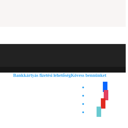
Bankkártyás fizetési lehetőség
Kövess bennünket
facebook
instagram
youtube
tiktok