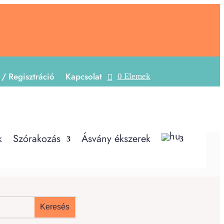
 / Regisztráció
Kapcsolat
0 Elemek
k
Szórakozás
Ásvány ékszerek