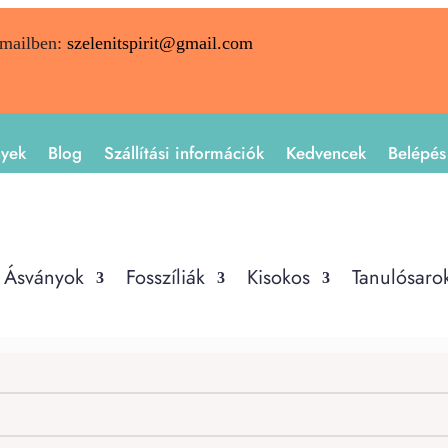
emailben:
szelenitspirit@gmail.com
nyek
Blog
Szállítási információk
Kedvencek
Belépés
Ásványok
Fosszíliák
Kisokos
Tanulósaro