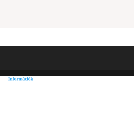
Információk
Adatvédelmi és adatkezelési szabályzat
Általános szerződési feltételek
Szállítási információk