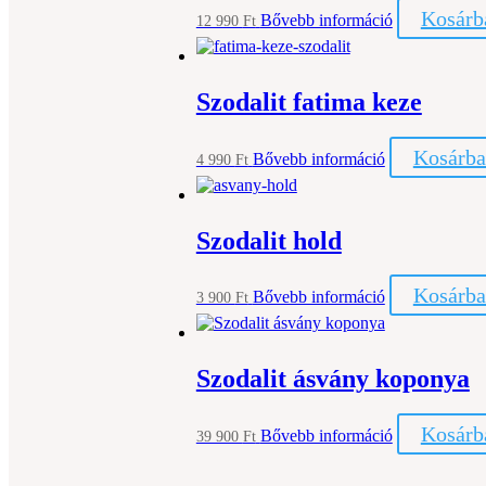
Kosárb
Bővebb információ
12 990
Ft
Szodalit fatima keze
Kosárba
Bővebb információ
4 990
Ft
Szodalit hold
Kosárba
Bővebb információ
3 900
Ft
Szodalit ásvány koponya
Kosárb
Bővebb információ
39 900
Ft