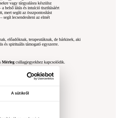
sekre vagy tárgyalásra készülsz
belső látás és intuíció tisztításáért
t, mert segíti az összpontosítást
– segít lecsendesíteni az elmét
nak, előadóknak, terapeutáknak, de bárkinek, aki
lis és spirituális támogató egyszerre.
s
Mérleg
csillagjegyekhez kapcsolódik.
galmazásában
ást és eredetiséget
 és a kommunikációt
ülső egyensúlyt
A sütikről