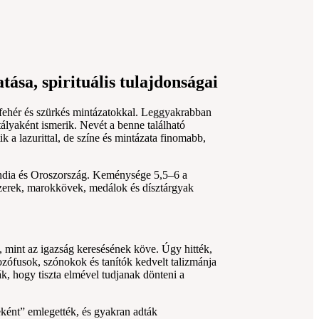
tása, spirituális tulajdonságai
fehér és szürkés mintázatokkal. Leggyakrabban
ályaként ismerik. Nevét a benne található
k a lazurittal, de színe és mintázata finomabb,
India és Oroszország. Keménysége 5,5–6 a
szerek, marokkövek, medálok és dísztárgyak
t, mint az igazság keresésének köve. Úgy hitték,
lozófusok, szónokok és tanítók kedvelt talizmánja
ák, hogy tiszta elmével tudjanak dönteni a
eként” emlegették, és gyakran adták