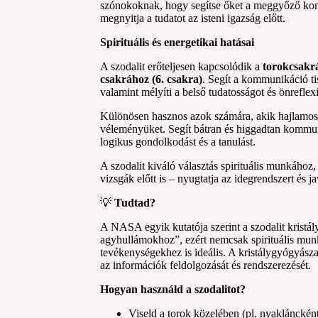
szónokoknak, hogy segítse őket a meggyőző kom
megnyitja a tudatot az isteni igazság előtt.
Spirituális és energetikai hatásai
A szodalit erőteljesen kapcsolódik a
torokcsakrá
csakrához (6. csakra)
. Segít a kommunikáció ti
valamint mélyíti a belső tudatosságot és önreflexi
Különösen hasznos azok számára, akik hajlamosa
véleményüket. Segít bátran és higgadtan kommun
logikus gondolkodást és a tanulást.
A szodalit kiváló választás spirituális munkához
vizsgák előtt is – nyugtatja az idegrendszert és ja
💡
Tudtad?
A NASA egyik kutatója szerint a szodalit kristál
agyhullámokhoz”, ezért nemcsak spirituális mu
tevékenységekhez is ideális. A kristálygyógyásza
az információk feldolgozását és rendszerezését.
Hogyan használd a szodalitot?
Viseld a torok közelében (pl. nyakláncké