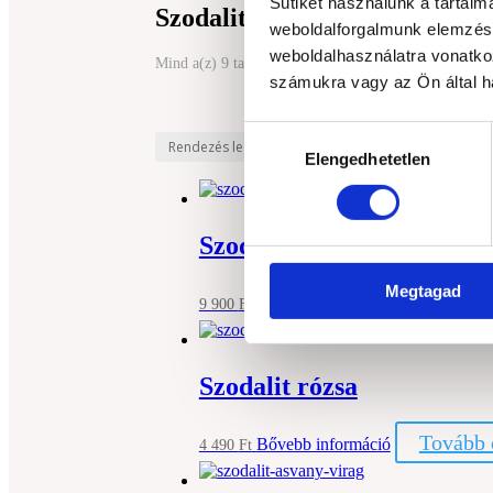
Sütiket használunk a tartal
Szodalit ásvány és féldrágak
weboldalforgalmunk elemzésé
weboldalhasználatra vonatko
Mind a(z) 9 találat megjelenítve
Sorted by latest
számukra vagy az Ön által ha
Hozzájárulás
Elengedhetetlen
kiválasztása
Szodalit krokodil
Megtagad
Kosárba
Bővebb információ
9 900
Ft
Szodalit rózsa
Tovább 
Bővebb információ
4 490
Ft