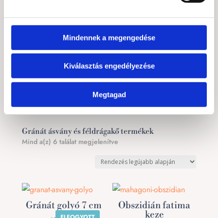
Oroszlán
és
Nyilas
jegyekhez:
A Baknak céltudatot és lendületet ad
A Kosnak energialöketet és bátorságot
Mindennek a megengedése
A Skorpió számára szenvedélyt és belső tisztulást
hoz
Kiválasztás engedélyezése
Az Oroszlánnak önbizalmat és vezetői erőt
A Nyilasnak erőt és higgadt fókuszt biztosít
Megtagad
Gránát ásvány és féldrágakő termékek
Sorted
Mind a(z) 6 találat megjelenítve
by
latest
Gránát golyó 7 cm
Obszidián fatima
keze
ELFOGYOTT