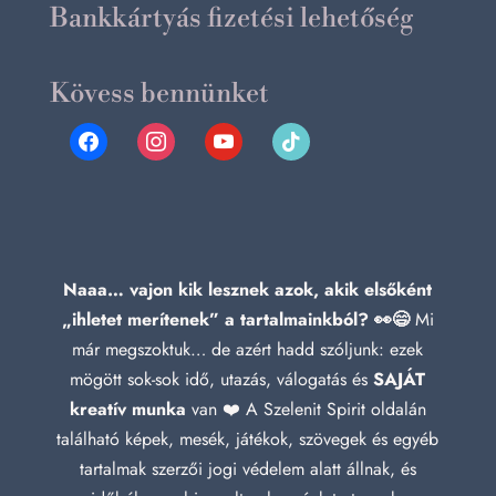
Bankkártyás fizetési lehetőség
Kövess bennünket
facebook
instagram
youtube
tiktok
Naaa… vajon kik lesznek azok, akik elsőként
„ihletet merítenek” a tartalmainkból? 👀😄
Mi
már megszoktuk… de azért hadd szóljunk: ezek
mögött sok-sok idő, utazás, válogatás és
SAJÁT
kreatív munka
van ❤️ A Szelenit Spirit oldalán
található képek, mesék, játékok, szövegek és egyéb
tartalmak szerzői jogi védelem alatt állnak, és