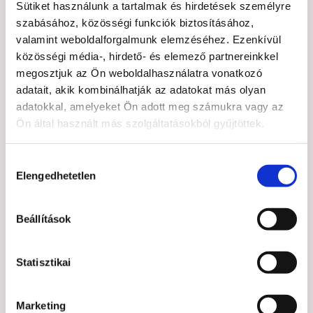
Sütiket használunk a tartalmak és hirdetések személyre
Alváshoz nem javasolt – túlzottan stimuláló lehet
szabásához, közösségi funkciók biztosításához,
Céltudatosság és motiváció erősítéséhez
valamint weboldalforgalmunk elemzéséhez. Ezenkívül
napközben ajánlott
közösségi média-, hirdető- és elemező partnereinkkel
Életválság, fáradtság, motivációhiány idején segít
megosztjuk az Ön weboldalhasználatra vonatkozó
újraéledni
adatait, akik kombinálhatják az adatokat más olyan
adatokkal, amelyeket Ön adott meg számukra vagy az
Ajándékként is erőt adó, szenvedélyt hozó
Ön által használt más szolgáltatásokból gyűjtöttek.
ásvány
Hozzájárulás
A gránát ideális ajándék lehet új kezdetekhez,
Elengedhetetlen
kiválasztása
karrierváltáshoz, szerelmi újraéledéshez vagy
egyszerűen csak az életerő visszanyeréséhez.
Beállítások
Melegséget, védelmet és magabiztosságot ad a
viselőjének.
Statisztikai
Melyik horoszkóphoz illik a gránát?
A gránát különösen illik a
Bak
,
Kos
,
Skorpió
,
Marketing