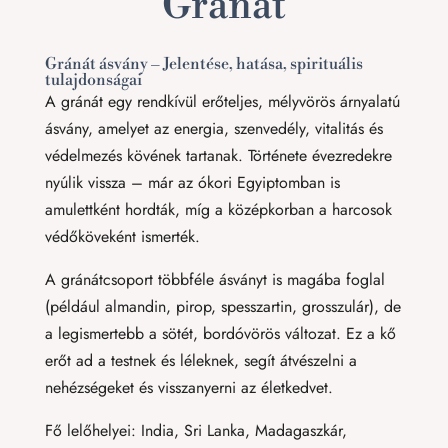
Gránát
Gránát ásvány – Jelentése, hatása, spirituális
tulajdonságai
A gránát egy rendkívül erőteljes, mélyvörös árnyalatú
ásvány, amelyet az energia, szenvedély, vitalitás és
védelmezés kövének tartanak. Története évezredekre
nyúlik vissza – már az ókori Egyiptomban is
amulettként hordták, míg a középkorban a harcosok
védőköveként ismerték.
A gránátcsoport többféle ásványt is magába foglal
(például almandin, pirop, spesszartin, grosszulár), de
a legismertebb a sötét, bordóvörös változat. Ez a kő
erőt ad a testnek és léleknek, segít átvészelni a
nehézségeket és visszanyerni az életkedvet.
Fő lelőhelyei: India, Sri Lanka, Madagaszkár,