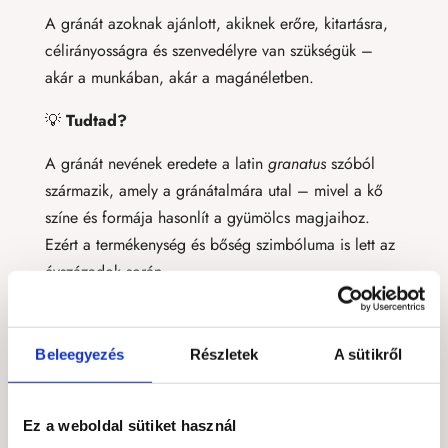
A gránát azoknak ajánlott, akiknek erőre, kitartásra,
célirányosságra és szenvedélyre van szükségük –
akár a munkában, akár a magánéletben.
💡
Tudtad?
A gránát nevének eredete a latin
granatus
szóból
származik, amely a gránátalmára utal – mivel a kő
színe és formája hasonlít a gyümölcs magjaihoz.
Ezért a termékenység és bőség szimbóluma is lett az
évszázadok során.
Hogyan használd a gránátot?
Viseld ékszerként, hogy folyamatosan energiát
Beleegyezés
Részletek
A sütikről
adjon
Meditációban a gyökércsakrára helyezve erőt és
Ez a weboldal sütiket használ
stabilitást hoz