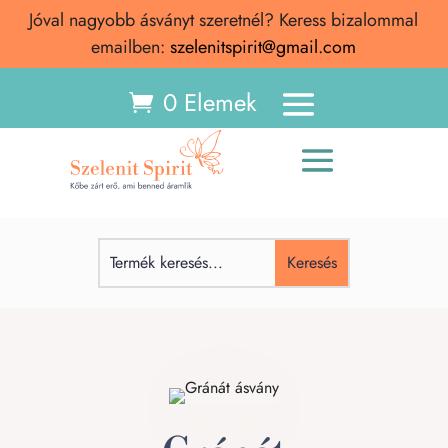
Jóval nagyobb ásványt szeretnél? Keress bizalommal
emailben:
szelenitspirit@gmail.com
0 Elemek