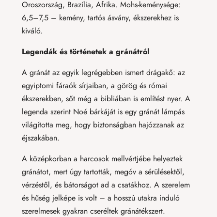
Oroszország, Brazília, Afrika. Mohs-keménysége:
6,5–7,5 – kemény, tartós ásvány, ékszerekhez is
kiváló.
Legendák és történetek a gránátról
A gránát az egyik legrégebben ismert drágakő: az
egyiptomi fáraók sírjaiban, a görög és római
ékszerekben, sőt még a bibliában is említést nyer. A
legenda szerint Noé bárkáját is egy gránát lámpás
világította meg, hogy biztonságban hajózzanak az
éjszakában.
A középkorban a harcosok mellvértjébe helyeztek
gránátot, mert úgy tartották, megóv a sérülésektől,
vérzéstől, és bátorságot ad a csatákhoz. A szerelem
és hűség jelképe is volt – a hosszú utakra induló
szerelmesek gyakran cseréltek gránátékszert.