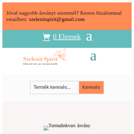
Jóval nagyobb ásványt szeretnél? Keress bizalommal
emailben:
szelenitspirit@gmail.com
0 Elemek