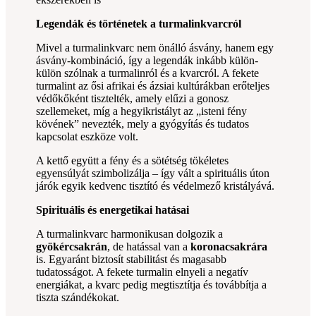
Legendák és történetek a turmalinkvarcról
Mivel a turmalinkvarc nem önálló ásvány, hanem egy
ásvány-kombináció, így a legendák inkább külön-
külön szólnak a turmalinról és a kvarcról. A fekete
turmalint az ősi afrikai és ázsiai kultúrákban erőteljes
védőkőként tisztelték, amely elűzi a gonosz
szellemeket, míg a hegyikristályt az „isteni fény
kövének” nevezték, mely a gyógyítás és tudatos
kapcsolat eszköze volt.
A kettő együtt a fény és a sötétség tökéletes
egyensúlyát szimbolizálja – így vált a spirituális úton
járók egyik kedvenc tisztító és védelmező kristályává.
Spirituális és energetikai hatásai
A turmalinkvarc harmonikusan dolgozik a
gyökércsakrán
, de hatással van a
koronacsakrára
is. Egyaránt biztosít stabilitást és magasabb
tudatosságot. A fekete turmalin elnyeli a negatív
energiákat, a kvarc pedig megtisztítja és továbbítja a
tiszta szándékokat.