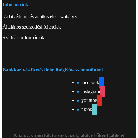
Információk
Adatvédelmi és adatkezelési szabályzat
Általános szerződési feltételek
Szállítási információk
Bankkártyás fizetési lehetőség
Kövess bennünket
facebook
instagram
youtube
tiktok
Naaa… vajon kik lesznek azok, akik elsőként „ihletet