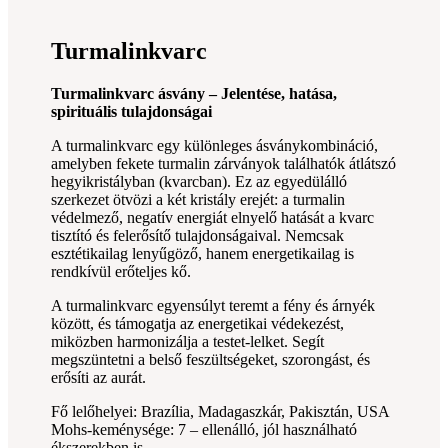
Turmalinkvarc
Turmalinkvarc ásvány – Jelentése, hatása,
spirituális tulajdonságai
A turmalinkvarc egy különleges ásványkombináció,
amelyben fekete turmalin zárványok találhatók átlátszó
hegyikristályban (kvarcban). Ez az egyedülálló
szerkezet ötvözi a két kristály erejét: a turmalin
védelmező, negatív energiát elnyelő hatását a kvarc
tisztító és felerősítő tulajdonságaival. Nemcsak
esztétikailag lenyűgöző, hanem energetikailag is
rendkívül erőteljes kő.
A turmalinkvarc egyensúlyt teremt a fény és árnyék
között, és támogatja az energetikai védekezést,
miközben harmonizálja a testet-lelket. Segít
megszüntetni a belső feszültségeket, szorongást, és
erősíti az aurát.
Fő lelőhelyei: Brazília, Madagaszkár, Pakisztán, USA
Mohs-keménysége: 7 – ellenálló, jól használható
ékszerekben is