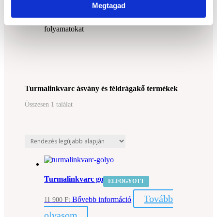
A Mérlegnek harmonizálja az érzelmeket és
Megtagad
gondolatokat
A Skorpiónak támogatja a mély átalakulási
folyamatokat
Turmalinkvarc ásvány és féldrágakő termékek
Összesen 1 találat
Turmalinkvarc golyó (6,5)
ELFOGYOTT
Tovább
Bővebb információ
11 900
Ft
olvasom