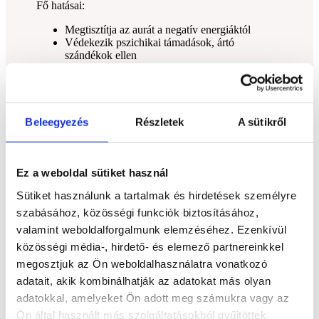
Fő hatásai:
Megtisztítja az aurát a negatív energiáktól
Védekezik pszichikai támadások, ártó
szándékok ellen
Földel, stabilizál és segít jelen maradni
Erősíti a személyes határokat és az energetikai
immunrendszert
Segíti a meditációt és spirituális tudatosság
fejlesztését
Beleegyezés
Részletek
A sütikről
Támogatja a testi-lelki megtisztulást, különösen
stresszes időszakban
Ez a weboldal sütiket használ
💡
Tudtad?
Sütiket használunk a tartalmak és hirdetések személyre
A turmalinkvarc igazi természetes szimbiózis: míg a
szabásához, közösségi funkciók biztosításához,
fekete turmalin blokkolja a negatív hatásokat, addig a
valamint weboldalforgalmunk elemzéséhez. Ezenkívül
kvarc felerősíti és kiegyensúlyozza ezt a védelmet. A
kristály mintázatai mindig egyediek – nincs két
közösségi média-, hirdető- és elemező partnereinkkel
egyforma darab!
megosztjuk az Ön weboldalhasználatra vonatkozó
Hogyan használd a turmalinkvarcot?
adatait, akik kombinálhatják az adatokat más olyan
adatokkal, amelyeket Ön adott meg számukra vagy az
Viseld ékszerként mindennapi védelemként
Ön által használt más szolgáltatásokból gyűjtöttek.
Tartsd magadnál megbeszélések, vizsgák vagy