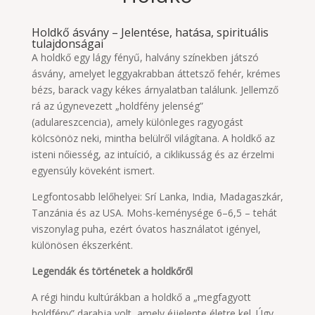
Holdkő ásvány – Jelentése, hatása, spirituális
tulajdonságai
A holdkő egy lágy fényű, halvány színekben játszó
ásvány, amelyet leggyakrabban áttetsző fehér, krémes
bézs, barack vagy kékes árnyalatban találunk. Jellemző
rá az úgynevezett „holdfény jelenség”
(adulareszcencia), amely különleges ragyogást
kölcsönöz neki, mintha belülről világítana. A holdkő az
isteni nőiesség, az intuíció, a ciklikusság és az érzelmi
egyensúly köveként ismert.
Legfontosabb lelőhelyei: Srí Lanka, India, Madagaszkár,
Tanzánia és az USA. Mohs-keménysége 6–6,5 – tehát
viszonylag puha, ezért óvatos használatot igényel,
különösen ékszerként.
Legendák és történetek a holdkőről
A régi hindu kultúrákban a holdkő a „megfagyott
holdfény” darabja volt, amely éjjelente életre kel. Úgy