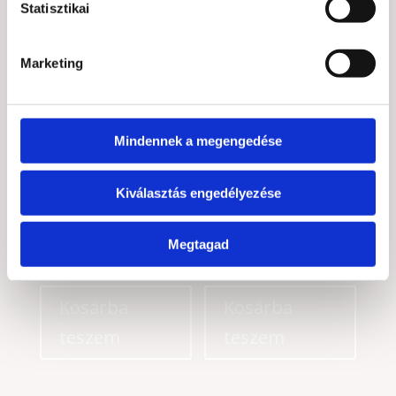
14 900
Ft
5 490
Ft
Statisztikai
Bővebb információ
Bővebb információ
Marketing
Kosárba
Kosárba
teszem
teszem
Mindennek a megengedése
Kiválasztás engedélyezése
Holdkő csúcs 18 cm
Holdkő csúcs 15,5 cm
14 900
Ft
13 900
Ft
Megtagad
Bővebb információ
Bővebb információ
Kosárba
Kosárba
teszem
teszem