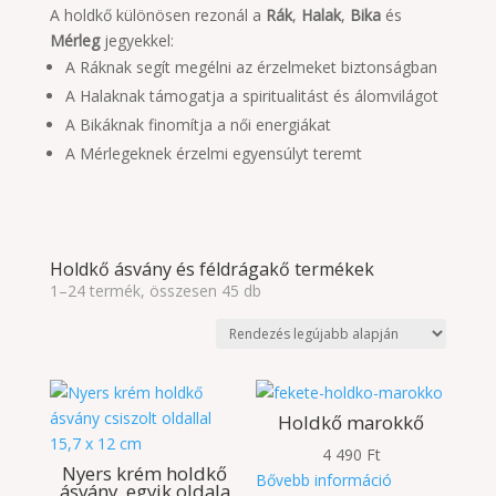
A holdkő különösen rezonál a
Rák
,
Halak
,
Bika
és
Mérleg
jegyekkel:
A Ráknak segít megélni az érzelmeket biztonságban
A Halaknak támogatja a spiritualitást és álomvilágot
A Bikáknak finomítja a női energiákat
A Mérlegeknek érzelmi egyensúlyt teremt
Holdkő ásvány és féldrágakő termékek
Sorted
1–24 termék, összesen 45 db
by
latest
Holdkő marokkő
4 490
Ft
Nyers krém holdkő
Bővebb információ
ásvány, egyik oldala