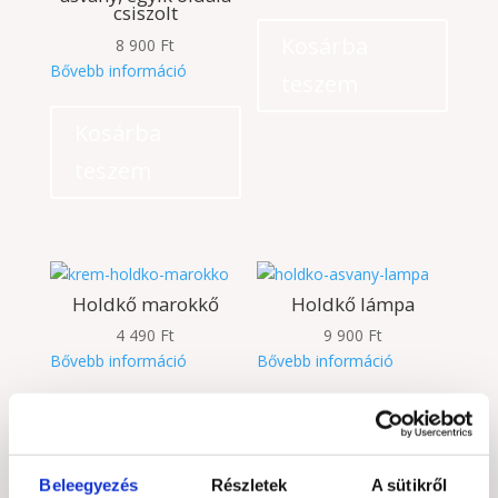
csiszolt
Kosárba
8 900
Ft
Bővebb információ
teszem
Kosárba
teszem
Holdkő marokkő
Holdkő lámpa
4 490
Ft
9 900
Ft
Bővebb információ
Bővebb információ
Kosárba
Kosárba
teszem
teszem
Beleegyezés
Részletek
A sütikről