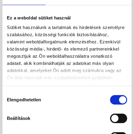
Ez a weboldal sütiket használ
Holdkő szív 5 cm
Sütiket használunk a tartalmak és hirdetések személyre
Holdkő freeform 249
3 890
Ft
szabásához, közösségi funkciók biztosításához,
g
Bővebb információ
valamint weboldalforgalmunk elemzéséhez. Ezenkívül
4 900
Ft
közösségi média-, hirdető- és elemező partnereinkkel
Bővebb információ
megosztjuk az Ön weboldalhasználatra vonatkozó
Kosárba
adatait, akik kombinálhatják az adatokat más olyan
teszem
Kosárba
adatokkal, amelyeket Ön adott meg számukra vagy az
Ön által használt más szolgáltatásokból gyűjtöttek.
teszem
Hozzájárulás
Elengedhetetlen
kiválasztása
Beállítások
Holdkő freeform 815
Holdkő freeform 270
g
g