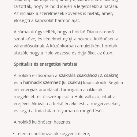
tartották, hogy telihold idején a legerősebb a hatása.
Az indiaiak a szerelmesek kövének is hívták, amely
elősegíti a kapcsolat harmóniáját.
A rómaiak úgy vélték, hogy a holdkő Diana istennő
szent köve, és védelmet nyújt a nőknek, különösen a
várandósoknak. A középkorban amulettként hordták
utazók, hogy a Hold vezesse és óvja őket az úton.
Spirituális és energetikai hatásai
A holdkő elsősorban a
szakrális csakrához (2. csakra)
és a
harmadik szemhez (6. csakra)
kapcsolódik. Segíti a
női energiák áramlását, támogatja a ciklusok
megélését, és összekapcsol a Hold változó, intuitív
erejével. Aktiválja a belső érzékelést, a megérzéseket,
és segíti a tudattalan folyamatok megértését.
A holdkő különösen hasznos:
érzelmi hullámzások kiegyenlítésére,