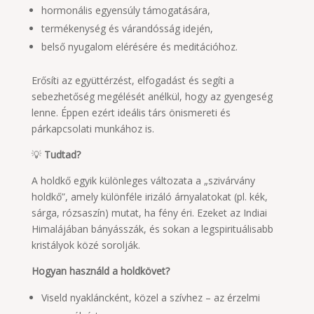
hormonális egyensúly támogatására,
termékenység és várandósság idején,
belső nyugalom elérésére és meditációhoz.
Erősíti az együttérzést, elfogadást és segíti a
sebezhetőség megélését anélkül, hogy az gyengeség
lenne. Éppen ezért ideális társ önismereti és
párkapcsolati munkához is.
💡
Tudtad?
A holdkő egyik különleges változata a „szivárvány
holdkő”, amely különféle irizáló árnyalatokat (pl. kék,
sárga, rózsaszín) mutat, ha fény éri. Ezeket az Indiai
Himalájában bányásszák, és sokan a legspirituálisabb
kristályok közé sorolják.
Hogyan használd a holdkövet?
Viseld nyakláncként, közel a szívhez – az érzelmi