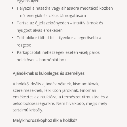
egyensúlyért
Helyezd a hasadra vagy alhasadra meditáció közben
– női energiák és ciklus támogatására
Tartsd az éjjeliszekrényeden – intuitív álmok és
nyugodt alvás érdekében
Teliholdkor töltsd fel – ilyenkor a legerősebb a
rezgése
Párkapcsolati nehézségek esetén viselj páros
holdkövet – harmóniát hoz
Ajándéknak is különleges és személyes
A holdkő ideális ajándék nőknek, kismamáknak,
szerelmeseknek, lelki úton járóknak. Finoman
emlékeztet az intuícióra, a természet ritmusára és a
belső bölcsességünkre. Nem hivalkodó, mégis mély
tartalmú kristály.
Melyik horoszkóphoz illik a holdkő?