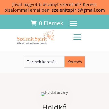
Jóval nagyobb ásványt szeretnél? Keress
bizalommal emailben:
szelenitspirit@gmail.com
0 Elemek
Holdkő