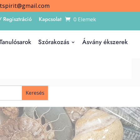
itspirit@gmail.com
/ Regisztráció
Kapcsolat
0 Elemek
Tanulósarok
Szórakozás
Ásvány ékszerek