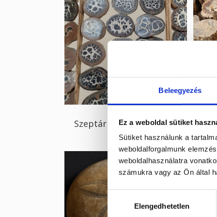
Beleegyezés
Szeptária
Pet
Ez a weboldal sütiket haszn
Me
Sütiket használunk a tartal
weboldalforgalmunk elemzésé
weboldalhasználatra vonatko
számukra vagy az Ön által ha
Hozzájárulás
Elengedhetetlen
kiválasztása