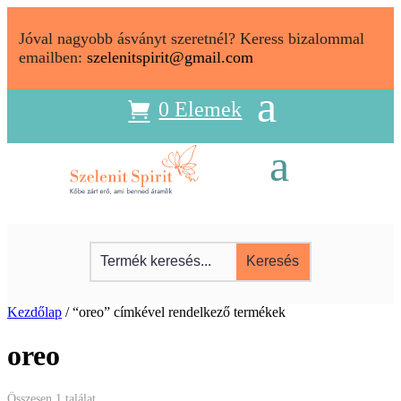
Jóval nagyobb ásványt szeretnél? Keress bizalommal
emailben:
szelenitspirit@gmail.com
0 Elemek
Kezdőlap
/ “oreo” címkével rendelkező termékek
oreo
Összesen 1 találat