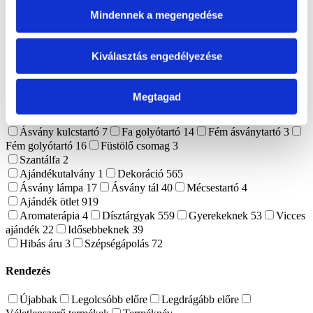
Színek
1556
Mindennek a megengedése
Barack
6
Barna
150
Bézs
68
Bordó
16
Ezüst
13
Fehér
120
Fekete
104
Kék
174
Lila
106
Narancssárga
56
Pink
12
Rose Gold
8
Rózsaszín
131
Sárga
83
Színes
Kiválasztás engedélyezése
287
Szürke
54
Zöld
168
Nyers ásvány
28
Fosszíliák
67
Ammonitesz
24
Koprolit
4
Korall
2
Megkövesedett fa
8
Megtagad
Orthoceras
1
Szeptária
5
Trilobita
5
Kiegészítők
49
Ásvány kulcstartó
7
Fa golyótartó
14
Fém ásványtartó
3
Fém golyótartó
16
Füstölő csomag
3
Szantálfa
2
Ajándékutalvány
1
Dekoráció
565
Ásvány lámpa
17
Ásvány tál
40
Mécsestartó
4
Ajándék ötlet
919
Aromaterápia
4
Dísztárgyak
559
Gyerekeknek
53
Vicces
ajándék
22
Idősebbeknek
39
Hibás áru
3
Szépségápolás
72
Rendezés
Újabbak
Legolcsóbb előre
Legdrágább előre