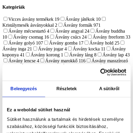
Kategóriák
Vicces ásvány termékek
19
Ásvány játékok
10
Kristálymesék ásványokkal
2
Ásvány formák
971
Ásvány mécsestartó
4
Ásvány angyal
24
Ásvány buddha
10
Ásvány csomag
16
Ásvány csúcs
24
Ásvány freeform
33
Ásvány golyó
107
Ásvány gomba
17
Ásvány hold
25
Ásvány inga
21
Ásvány jogar
4
Ásvány kocka
11
Ásvány
koponya
41
Ásvány korong
1
Ásvány láng
8
Ásvány lap
43
Ásvány lencse
4
Ásvány marokkő
116
Ásvány masszírozó
rúd
27
Ásvány merkaba
6
Ásvány pénisz
6
Ásvány pipa
1
Ásvány piramis
10
Ásvány szerencsefa
11
Ásvány szív
139
Ásvány tojás
57
Ásvány torony
71
Ásvány-figura
109
Ásvány virág
8
Ásvány állat
87
Ásvány gyümölcs
10
Beleegyezés
Részletek
A sütikről
Ásvány fajták
1514
Optikai kalcit
1
Achát
156
Akvamarin
6
Amazonit
21
Ametiszt
74
Apatit
28
Aragonit
17
Asztrofillit
8
Atlantiszit
3
Aura kvarc
1
Aventurin
18
Azurit-malachit
1
Ez a weboldal sütiket használ
Borostyán
6
Bronzit
2
Citrin
1
Cölesztin
12
Dongó jáspis
Sütiket használunk a tartalmak és hirdetések személyre
1
Eperkvarc
4
Fluorit
45
Főnix kő
1
Füstkvarc
5
Garnierit
7
Gránát
6
Hegyikristály
67
Hematoid kvarc
21
szabásához, közösségi funkciók biztosításához,
Holdkő
45
Howlit
11
Indigo Gabbro
9
Írásgránit
1
Iolit
1