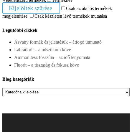
Véletlenszerű termékek
Terméknév
Kijelöltek szűrése
Csak az akciós termékek
megjelenítése
Csak készleten lévő termékek mutatása
Legutóbbi cikkek
Ásvány formák és jelentésük – átfogó útmutató
Labradorit – a misztikum köve
Ammonitesz fosszília – az idő lenyomata
Fluorit – a tisztaság és fókusz köve
Blog kategóriák
Blog
kategóriák