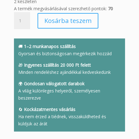
2 készleten
A termék megvásárlásával szerezhető pontok:
70
Oreo
Kosárba teszem
keksz
kőből
mennyiség
🚚
1–2 munkanapos szállítás
Gyorsan és biztonságosan megérkezik hozzád
🎁
Ingyenes szállítás 20 000 Ft felett
Minden rendeléshez ajándékkal kedveskedünk
🌍
Gondosan válogatott darabok
A világ különleges helyeiről, személyesen
beszerezve
🔄
Kockázatmentes vásárlás
Ha nem érzed a tiédnek, visszaküldheted és
küldjük az árát