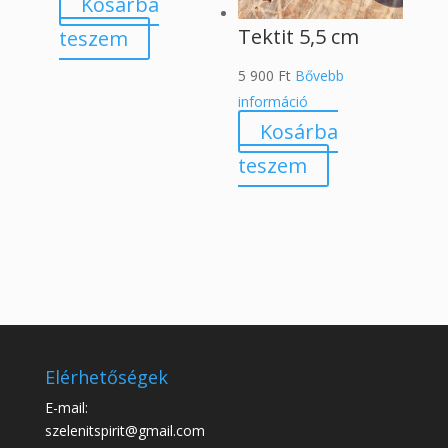
Kosárba
Tektit 5,5 cm
teszem
5 900
Ft
Bővebb
információ
Kosárba
teszem
Elérhetőségek
E-mail:
szelenitspirit@gmail.com