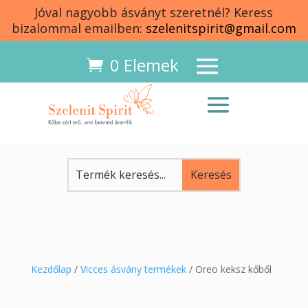
Jóval nagyobb ásványt szeretnél? Keress
bizalommal emailben:
szelenitspirit@gmail.com
0 Elemek
Kezdőlap
/
Vicces ásvány termékek
/ Oreo keksz kőből