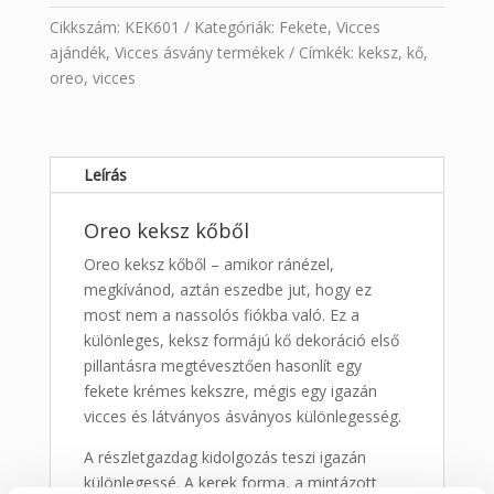
Cikkszám:
KEK601
Kategóriák:
Fekete
,
Vicces
ajándék
,
Vicces ásvány termékek
Címkék:
keksz
,
kő
,
oreo
,
vicces
Leírás
Oreo keksz kőből
Oreo keksz kőből – amikor ránézel,
megkívánod, aztán eszedbe jut, hogy ez
most nem a nassolós fiókba való. Ez a
különleges, keksz formájú kő dekoráció első
pillantásra megtévesztően hasonlít egy
fekete krémes kekszre, mégis egy igazán
vicces és látványos ásványos különlegesség.
A részletgazdag kidolgozás teszi igazán
különlegessé. A kerek forma, a mintázott