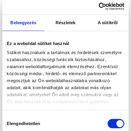
felső rész, a bordázott oldal és a világos
középső sáv mind azt az érzést kelti, mintha
egy óriási, kőből készült kekszet tartanál a
Beleegyezés
Részletek
A sütikről
kezedben. Pont ettől lesz egyszerre humoros,
meglepő és dekoratív darab.
Ez a kőből készült oreo keksz tökéletes
Ez a weboldal sütiket használ
választás lehet azoknak, akik szeretik a
Sütiket használunk a tartalmak és hirdetések személyre
szokatlan ásvány formákat, a vicces
szabásához, közösségi funkciók biztosításához,
dísztárgyakat és azokat a darabokat,
valamint weboldalforgalmunk elemzéséhez. Ezenkívül
amelyekre mindenki rákérdez. Jól mutathat
közösségi média-, hirdető- és elemező partnereinkkel
vitrinben, íróasztalon, polcon, ásványos
megosztjuk az Ön weboldalhasználatra vonatkozó
gyűjteményben vagy akár egy különleges
adatait, akik kombinálhatják az adatokat más olyan
ajándék részeként is.
adatokkal, amelyeket Ön adott meg számukra vagy az
Az oreo formájú kő nem ehető, viszont
Ön által használt más szolgáltatásokból gyűjtöttek.
garantáltan mosolyt csal az arcokra. Jó
választás lehet akkor is, ha valami játékos,
Hozzájárulás
nem hétköznapi ásvány dekorációt keresel,
Elengedhetetlen
kiválasztása
ami kilóg a megszokott marokkövek,