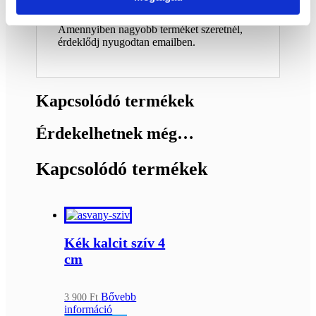
ajándéknak
Amennyiben nagyobb terméket szeretnél,
érdeklődj nyugodtan emailben.
Kapcsolódó termékek
Érdekelhetnek még…
Kapcsolódó termékek
Kék kalcit szív 4
cm
Bővebb
3 900
Ft
információ