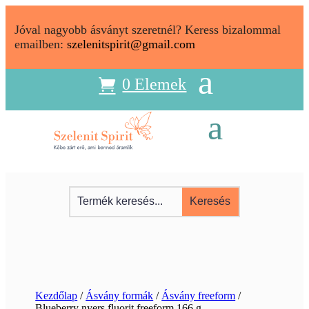
Jóval nagyobb ásványt szeretnél? Keress bizalommal
emailben:
szelenitspirit@gmail.com
0 Elemek
Kezdőlap
/
Ásvány formák
/
Ásvány freeform
/
Blueberry nyers fluorit freeform 166 g