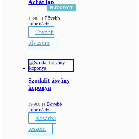
Achát lap
ELFOGYOTT
Bővebb
4 490
Ft
információ
Tovább
olvasom
Szodalit ásvány
koponya
Bővebb
39 900
Ft
információ
Kosárba
teszem