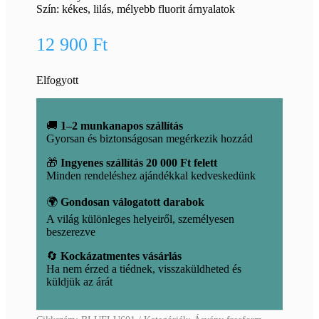
Szín: kékes, lilás, mélyebb fluorit árnyalatok
12 900
Ft
Elfogyott
🚚
1–2 munkanapos szállítás
Gyorsan és biztonságosan megérkezik hozzád
🎁
Ingyenes szállítás 20 000 Ft felett
Minden rendeléshez ajándékkal kedveskedünk
🌍
Gondosan válogatott darabok
A világ különleges helyeiről, személyesen
beszerezve
🔄
Kockázatmentes vásárlás
Ha nem érzed a tiédnek, visszaküldheted és
küldjük az árát