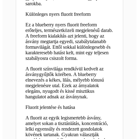
sarokba.
Különleges nyers fluorit freeform
Ez a blueberry nyers fluorit freeform
erőteljes, természetközeli megjelenésű darab.
A freeform kialakítás azt jelenti, hogy az
ásvány megtartja egyedi, szabálytalanabb
formavilágát. Ettől sokkal különlegesebb és
karakteresebb hatást kelt, mint egy teljesen
szabályosra csiszolt forma.
A fluorit színvilága rendkívül kedvelt az
ásványgyűjtők körében. A blueberry
elnevezés a kékes, lilás, mélyebb tónusú
megjelenésre utal. Ezek az árnyalatok
elegáns, nyugodt és kissé misztikus
hangulatot adnak az ásványnak.
Fluorit jelentése és hatása
A fluorit az egyik legismertebb ásvány,
amelyet sokan a tisztánlátás, koncentráció,
lelki egyensúly és rendezett gondolatok
kövének tartanak. Gyakran választják