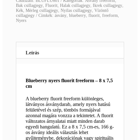
Cikkszám:
BLUFLU601
Kategóriák:
Ásvány freeform
,
Bak csillagjegy
,
Fluorit
,
Halak csillagjegy
,
Ikrek csillagjegy
,
Kék
,
Mérleg csillagjegy
,
Nyilas csillagjegy
,
Vízöntő
csillagjegy
Címkék:
ásvány
,
blueberry
,
fluorit
,
freeform
,
Nyers
Leírás
Blueberry nyers fluorit freeform – 8 x 7,5
cm
A blueberry fluorit freeform különleges,
látványos ásványdarab, amely nyers hatású
felületével és szép, tömbös formájával
azonnal magára vonzza a tekintetet. A fluorit
változatos árnyalatai miatt minden darab
egyedi hangulatú. Ez a 8 x 7,5 cm-es, 166 g-
os ásvány ideális választás lehet
gyűjteménybe, dekorációnak vagy spirituális