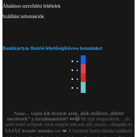
Általános szerződési feltételek
Szállítási információk
Bankkártyás fizetési lehetőség
Kövess bennünket
facebook
instagram
youtube
tiktok
Naaa… vajon kik lesznek azok, akik elsőként „ihletet
merítenek” a tartalmainkból? 👀😄
Mi már megszoktuk… de
azért hadd szóljunk: ezek mögött sok-sok idő, utazás, válogatás és
SAJÁT kreatív munka
van ❤️ A Szelenit Spirit oldalán található