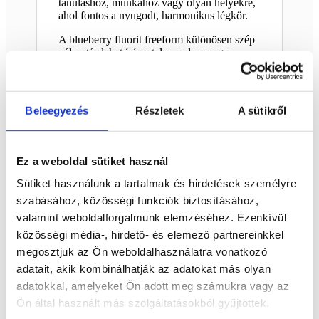
tanuláshoz, munkához vagy olyan helyekre,
ahol fontos a nyugodt, harmonikus légkör.
A blueberry fluorit freeform különösen szép
választás lehet íróasztalra, polcra vagy
meditációs sarokba. Megjelenése egyszerre
dekoratív és nyugtató hatású. Színvilága
könnyen illeszkedik modern, természetközeli
vagy spirituális enteriőrbe is.
Beleegyezés
Részletek
A sütikről
Dekorációnak és gyűjteménybe is ajánlott
A 8 x 7,5 cm-es méret látványos, mégis
Ez a weboldal sütiket használ
könnyen elhelyezhető. Nem foglal sok
helyet, de elég karakteres ahhoz, hogy
Sütiket használunk a tartalmak és hirdetések személyre
önálló dekorációként is szépen
szabásához, közösségi funkciók biztosításához,
érvényesüljön. A 166 g-os súly kellemesen
stabil érzetet ad a darabnak.
valamint weboldalforgalmunk elemzéséhez. Ezenkívül
közösségi média-, hirdető- és elemező partnereinkkel
Ez a nyers fluorit freeform jó választás lehet
megosztjuk az Ön weboldalhasználatra vonatkozó
kezdő és haladó ásványgyűjtőknek is.
Ajándéknak is különleges ötlet annak, aki
adatait, akik kombinálhatják az adatokat más olyan
szereti a ritkább, látványosabb
adatokkal, amelyeket Ön adott meg számukra vagy az
ásványformákat.
Ön által használt más szolgáltatásokból gyűjtöttek.
Egyedi darab, különleges hangulattal