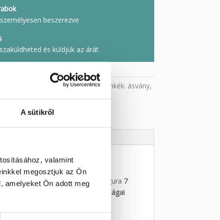
rabok
l, személyesen beszerezve
s
szaküldheted és küldjük az árát
riák:
Ásvány állat
,
Fluorit
,
Zöld
Címkék:
ásvány
,
A sütikről
tosításához, valamint
einkkel megosztjuk az Ön
re vagy különleges ajándéknak! A figura
7
l, amelyeket Ön adott meg
psége
, hanem a
spirituális tulajdonságai