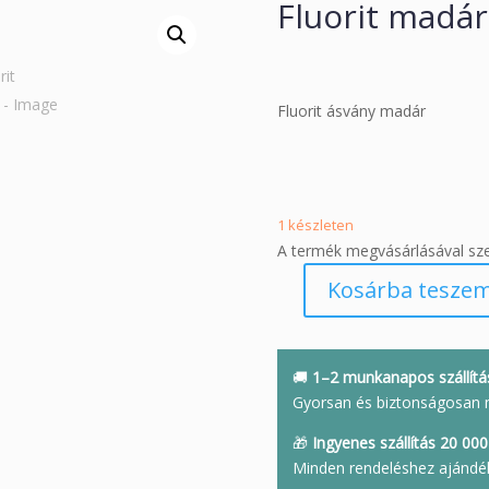
Fluorit madár
Fluorit ásvány madár
1 készleten
A termék megvásárlásával sz
Kosárba tesze
Fluorit
madár
mennyiség
🚚
1–2 munkanapos szállítá
Gyorsan és biztonságosan 
🎁
Ingyenes szállítás 20 000 
Minden rendeléshez ajándé