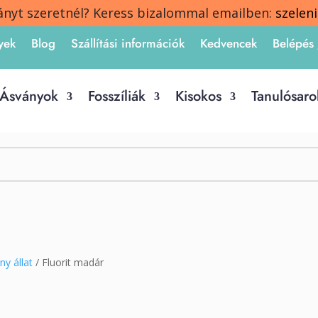
ányt szeretnél? Keress bizalommal emailben:
szelen
yek
Blog
Szállítási információk
Kedvencek
Belépés 
Ásványok
Fosszíliák
Kisokos
Tanulósaro
ny állat
/ Fluorit madár