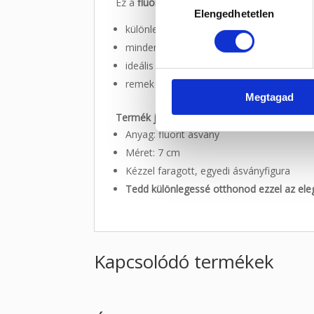
Ez a
fluorit madár
figura:
Elengedhetetlen
kiválasztása
különleges zöld és áttetsző árnyalatokat
minden darab egyedi
ideális dekoráció kristálygyűjtőknek, ás
remek választás ajándéknak is – akár szül
Megtagad
Termék jellemzői:
Anyag: fluorit ásvány
Méret: 7 cm
Kézzel faragott, egyedi ásványfigura
Tedd különlegessé otthonod ezzel az ele
Kapcsolódó termékek