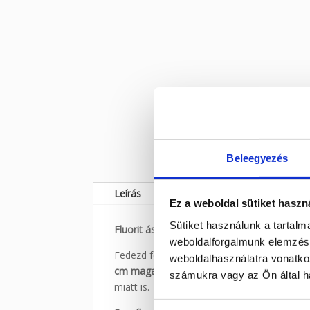
Beleegyezés
Leírás
Ez a weboldal sütiket haszn
Sütiket használunk a tartal
Fluorit ásvány madár figura – 7 cm
weboldalforgalmunk elemzésé
Fedezd fel ezt a gyönyörű,
kézzel faragott 
weboldalhasználatra vonatko
cm magas
, és valódi, természetes fluorit k
számukra vagy az Ön által ha
miatt is.
Hozzájárulás