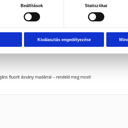
Beállítások
Statisztikai
 hordoz,
ványkedvelőknek vagy meditációs térbe,
etésnapra, névnapra vagy spirituális alkalmakra.
Kiválasztás engedélyezése
Min
gáns fluorit ásvány madárral – rendeld meg most!