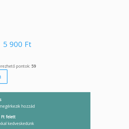
5 900
Ft
erezhető pontok:
59
m
s
megérkezik hozzád
Ft felett
kkal kedveskedünk