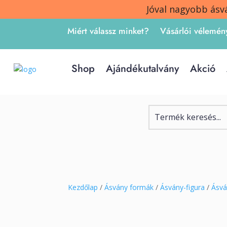
Jóval nagyobb ásv
Miért válassz minket?
Vásárlói vélemén
Shop
Ajándékutalvány
Akció
Kezdőlap
/
Ásvány formák
/
Ásvány-figura
/
Ásvá