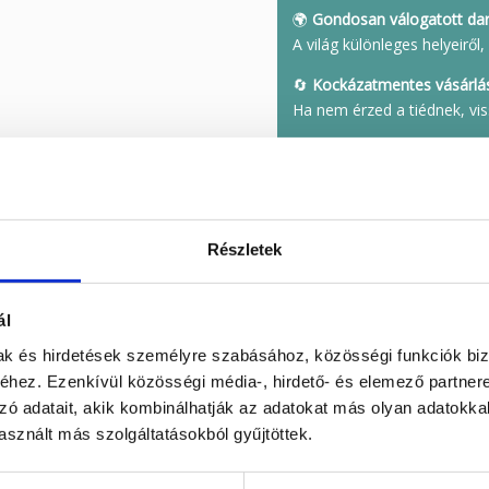
🌍
Gondosan válogatott da
A világ különleges helyeirő
🔄
Kockázatmentes vásárlá
Ha nem érzed a tiédnek, vis
Cikkszám:
MADA501
Kategó
fluorit
,
Madár
Részletek
ál
mak és hirdetések személyre szabásához, közösségi funkciók biz
hez. Ezenkívül közösségi média-, hirdető- és elemező partner
fluorit ásvány madarat
, amely tökéletes választás otthonod díszítésé
zó adatait, akik kombinálhatják az adatokat más olyan adatokka
ristályból készült. A fluorit rendkívül népszerű ásvány – nemcsak a
szé
sznált más szolgáltatásokból gyűjtöttek.