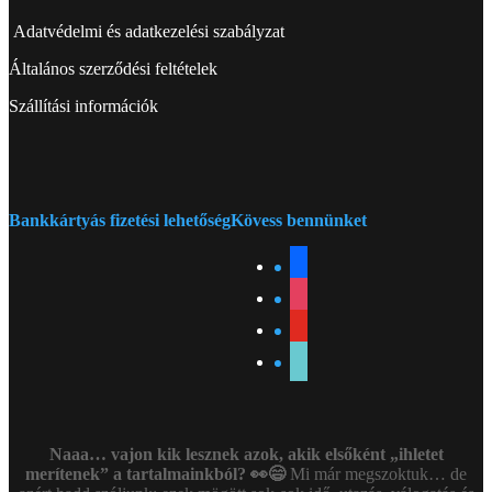
Adatvédelmi és adatkezelési szabályzat
Általános szerződési feltételek
Szállítási információk
Bankkártyás fizetési lehetőség
Kövess bennünket
facebook
instagram
youtube
tiktok
Naaa… vajon kik lesznek azok, akik elsőként „ihletet
merítenek” a tartalmainkból? 👀😄
Mi már megszoktuk… de