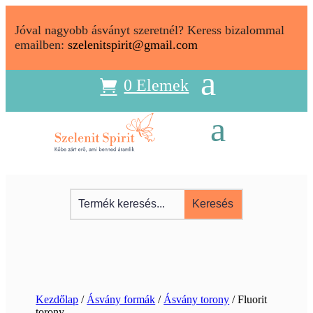
Jóval nagyobb ásványt szeretnél? Keress bizalommal
emailben:
szelenitspirit@gmail.com
0 Elemek
Kezdőlap
/
Ásvány formák
/
Ásvány torony
/ Fluorit
torony