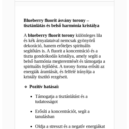
Blueberry fluorit ásvány torony –
tisztánlátás és belső harmónia kristálya
A
blueberry fluorit torony
különleges lila
és kék árnyalataival nemcsak gyönyörű
dekoráció, hanem erőteljes spirituális
segítőtárs is. A fluorit a koncentráció és a
tiszta gondolkodás kristálya, amely segíti a
belső harmónia megteremtését és támogatja a
spirituális fejlődést. A torony forma erősíti az
energiák áramlását, és felfelé irányítja a
kristály tisztító rezgéseit.
🔹
Pozitív hatásai:
Támogatja a tisztánlátást és a
tudatosságot
Erősíti a koncentrációt, segít a
tanulásban
Oldja a stresszt és a negatív energiákat