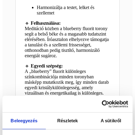
Harmonizálja a testet, lelket és
szellemet
🔹
Felhasználása:
Meditáció közben a blueberry fluorit torony
segít a belső béke és a magasabb tudatszint
elérésében. Íróasztalon elhelyezve támogatja
a tanulást és a szellemi frissességet,
otthonodban pedig tisztító, harmonizáló
energiát sugároz.
🔹
Egyedi szépség:
A „blueberry” fluorit különleges
színkombinációja minden toronyban
másképp mutatkozik meg, így minden darab
egyedi kristálykülönlegesség, amely
vizuálisan és energetikailag is különleges.
Megtekinthető videón Instagram oldalunkon.
Mérete: 20 x 6,5 cm
Beleegyezés
Részletek
A sütikről
Súlya: 1307 g.