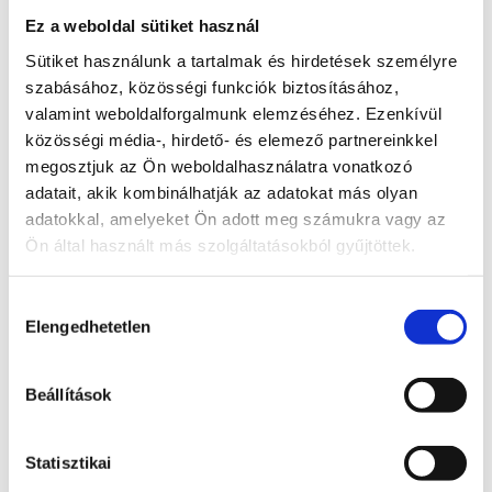
Ez a weboldal sütiket használ
Sütiket használunk a tartalmak és hirdetések személyre
szabásához, közösségi funkciók biztosításához,
valamint weboldalforgalmunk elemzéséhez. Ezenkívül
Kapcsolódó termékek
közösségi média-, hirdető- és elemező partnereinkkel
megosztjuk az Ön weboldalhasználatra vonatkozó
Érdekelhetnek még…
adatait, akik kombinálhatják az adatokat más olyan
adatokkal, amelyeket Ön adott meg számukra vagy az
Ön által használt más szolgáltatásokból gyűjtöttek.
Fluorit
torony
Hozzájárulás
Elengedhetetlen
kiválasztása
Bővebb
13 900
Ft
információ
Beállítások
Kosárba
teszem
Statisztikai