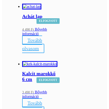
Achát lap
ELFOGYOTT
Bővebb
4 490
Ft
információ
Tovább
olvasom
Kalcit marokkő
6 cm
ELFOGYOTT
Bővebb
3 490
Ft
információ
Tovább