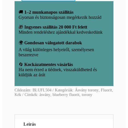
torony
mennyiség
🚚
1–2 munkanapos szállítás
Gyorsan és biztonságosan megérkezik hozzád
🎁
Ingyenes szállítás 20 000 Ft felett
Minden rendeléshez ajándékkal kedveskedünk
🌍
Gondosan válogatott darabok
A világ különleges helyeiről, személyesen
beszerezve
🔄
Kockázatmentes vásárlás
Ha nem érzed a tiédnek, visszaküldheted és
küldjük az árát
Cikkszám:
BLUFL504
Kategóriák:
Ásvány torony
,
Fluorit
,
Kék
Címkék:
ásvány
,
blueberry fluorit
,
torony
Leírás