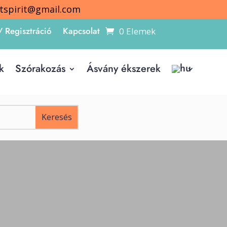
itspirit@gmail.com
/ Regisztráció
Kapcsolat
0 Elemek
k
Szórakozás
Ásvány ékszerek