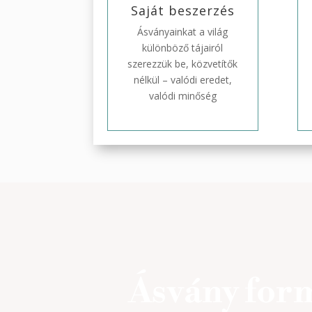
Saját beszerzés
Ásványainkat a világ
különböző tájairól
szerezzük be, közvetítők
nélkül – valódi eredet,
valódi minőség
Ásvány for