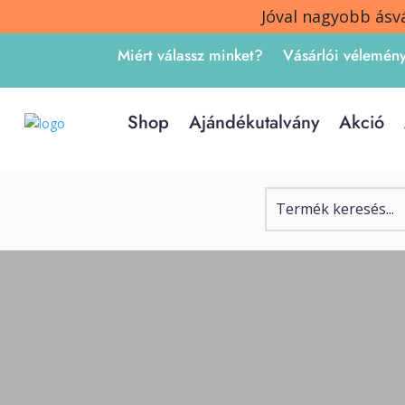
Jóval nagyobb ásv
Miért válassz minket?
Vásárlói vélemén
Shop
Ajándékutalvány
Akció