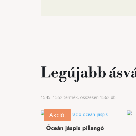
Legújabb ásv
Sorted
1545–1552 termék, összesen 1562 db
by
latest
Akció!
Óceán jáspis pillangó