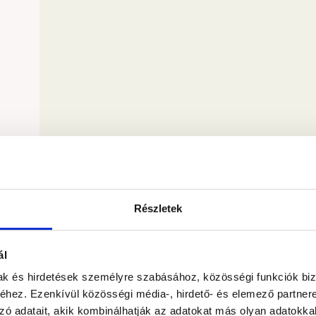
Részletek
ál
mak és hirdetések személyre szabásához, közösségi funkciók biz
hez. Ezenkívül közösségi média-, hirdető- és elemező partner
zó adatait, akik kombinálhatják az adatokat más olyan adatokka