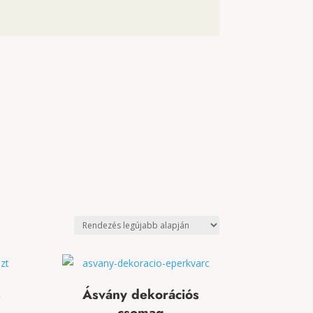
s
Ásvány dekorációs
csomag