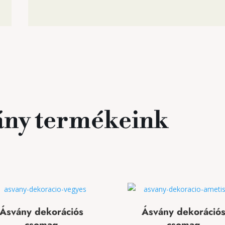
ány termékeink
Ásvány dekorációs
Ásvány dekoráció
csomag
csomag