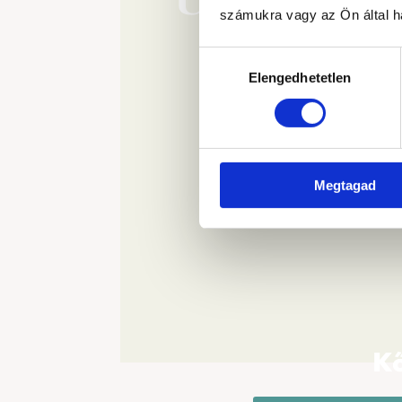
Ünnep, al
számukra vagy az Ön által ha
Hozzájárulás
Elengedhetetlen
kiválasztása
Megtagad
Kő