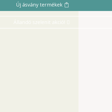
Új ásvány termékek
Állandó szelenit akció!