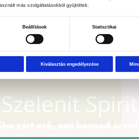
kalom
sznált más szolgáltatásokból gyűjtöttek.
Beállítások
Statisztikai
Kiválasztás engedélyezése
Min
Szelenit Spirit
be zárt erő, ami benned áraml