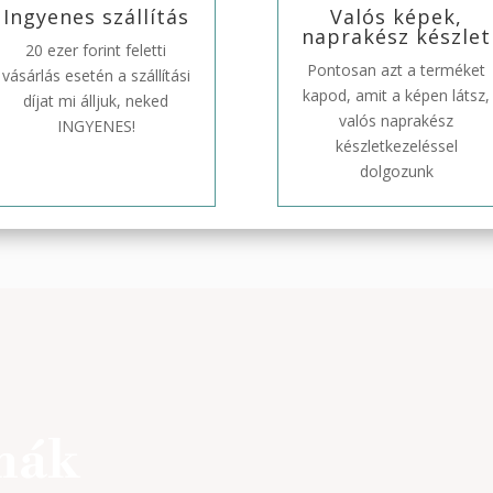
Ingyenes szállítás
Valós képek,
naprakész készlet
20 ezer forint feletti
Pontosan azt a terméket
vásárlás esetén a szállítási
kapod, amit a képen látsz,
díjat mi álljuk, neked
valós naprakész
INGYENES!
készletkezeléssel
dolgozunk
mák