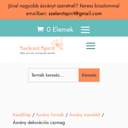
Jóval nagyobb ásványt szeretnél? Keress bizalommal
emailben:
szelenitspirit@gmail.com
0 Elemek
Kezdőlap
/
Ásvány formák
/
Ásvány marokkő
/
Ásvány dekorációs csomag