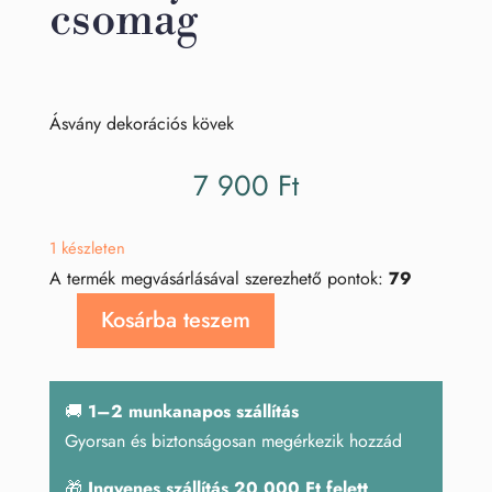
csomag
Ásvány dekorációs kövek
7 900
Ft
1 készleten
A termék megvásárlásával szerezhető pontok:
79
Kosárba teszem
Ásvány
dekorációs
csomag
🚚
1–2 munkanapos szállítás
mennyiség
Gyorsan és biztonságosan megérkezik hozzád
🎁
Ingyenes szállítás 20 000 Ft felett