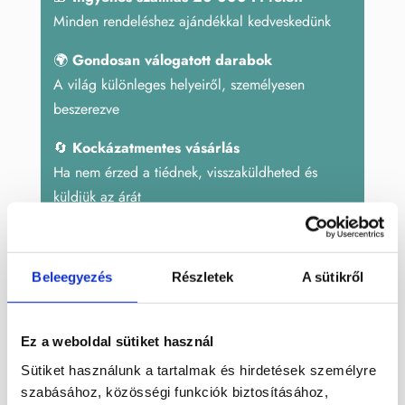
Minden rendeléshez ajándékkal kedveskedünk
🌍
Gondosan válogatott darabok
A világ különleges helyeiről, személyesen
beszerezve
🔄
Kockázatmentes vásárlás
Ha nem érzed a tiédnek, visszaküldheted és
küldjük az árát
Cikkszám:
DEK233
Kategóriák:
Ajándék ötlet
,
Ásvány
Beleegyezés
Részletek
A sütikről
marokkő
,
Barna
,
Dekoráció
,
Dísztárgyak
,
Sárga
,
Szeptária
Címkék:
Dekoracio
,
Szeptária
Ez a weboldal sütiket használ
Sütiket használunk a tartalmak és hirdetések személyre
szabásához, közösségi funkciók biztosításához,
Leírás