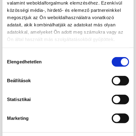
valamint weboldalforgalmunk elemzéséhez. Ezenkívül
közösségi média-, hirdető- és elemező partnereinkkel
Válogatott valódi ásványokból készült,
megosztjuk az Ön weboldalhasználatra vonatkozó
csodás lakás,-iroda,-szalon dekorációs
adatait, akik kombinálhatják az adatokat más olyan
csomag.
adatokkal, amelyeket Ön adott meg számukra vagy az
Nyers és csiszolt változatokban.
Ön által használt más szolgáltatásokból gyűjtöttek.
Egyedi, szemet gyönyörködtető dísze lehet
a helyiségnek, nem is beszélve az ásványok
Hozzájárulás
Elengedhetetlen
kiválasztása
esetleges jótékony lelki és gyógyhatásairól.
Szett tartalma: szeptária.
Beállítások
Súlya: 346 g
Statisztikai
Marketing
Kapcsolódó termékek