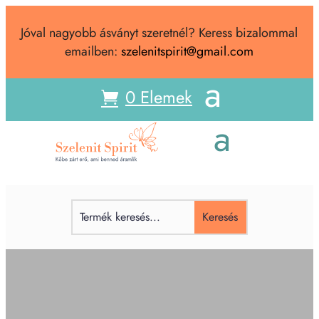
Jóval nagyobb ásványt szeretnél? Keress bizalommal
emailben:
szelenitspirit@gmail.com
0 Elemek