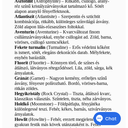
Asztofillit
(Astrophyllite) – Ritkább, csillogó, arany-
réz színű kristályzárványokat tartalmazó kő. Sötét
alapon aranyló fényeffektusok.
Atlantiszit
(Atlantisite) – Szerpentin és sztichtit
kombinációja, ritkább, különleges színvilágú ásvány.
Zöld alapon lilás-rózsaszínes foltokkal.
Aventurin
(Aventurine) – Kvarcváltozat finom
csillámzárványokkal, enyhe csillogást ad. Zöld, barna,
vöröses, csillogó szemcsékkel.
Fekete turmalin
(Turmaline) – Erős védelmi kőként
is ismert, sötét, elegáns dekorációs darab. Mélyfekete,
enyhén barázdált.
Fluorit
(Fluorite) – Könnyen törő, de színes és
átlátszó, látványos rétegződéssel. Lila, zöld, sárga, kék
árnyalatok.
Gránát
(Garnet) – Nagyon kemény, erőteljes színű
ásvány, fényesre polírozható. Bordó, vöröses-barna,
ritkán zöldes.
Hegyikristály
(Rock Crystal) – Tiszta, átlátszó kvarc,
klasszikus választás. Színtelen, tiszta, néha zárványos.
Holdkő
(Moonstone) – Földpátfajta, fényjátéka
különlegessé teszi. Fehér, kékes, barnás, szivárványos
árnyalatok.
Howlit
(Howlite) – Fehér, erezett megjelenésű ásvány,
gyakran festik más kövek utánzataként is. Fehér