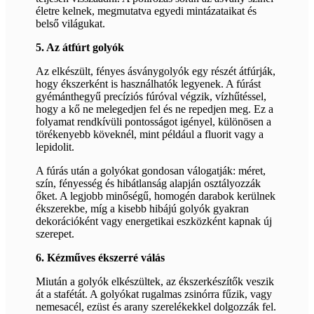
életre kelnek, megmutatva egyedi mintázataikat és
belső világukat.
5. Az átfúrt golyók
Az elkészült, fényes ásványgolyók egy részét átfúrják,
hogy ékszerként is használhatók legyenek. A fúrást
gyémánthegyű precíziós fúróval végzik, vízhűtéssel,
hogy a kő ne melegedjen fel és ne repedjen meg. Ez a
folyamat rendkívüli pontosságot igényel, különösen a
törékenyebb köveknél, mint például a fluorit vagy a
lepidolit.
A fúrás után a golyókat gondosan válogatják: méret,
szín, fényesség és hibátlanság alapján osztályozzák
őket. A legjobb minőségű, homogén darabok kerülnek
ékszerekbe, míg a kisebb hibájú golyók gyakran
dekorációként vagy energetikai eszközként kapnak új
szerepet.
6. Kézműves ékszerré válás
Miután a golyók elkészültek, az ékszerkészítők veszik
át a stafétát. A golyókat rugalmas zsinórra fűzik, vagy
nemesacél, ezüst és arany szerelékekkel dolgozzák fel.