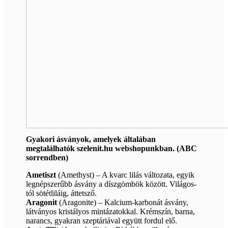
Gyakori ásványok, amelyek általában
megtalálhatók szelenit.hu webshopunkban. (ABC
sorrendben)
Ametiszt
(Amethyst) – A kvarc lilás változata, egyik
legnépszerűbb ásvány a díszgömbök között. Világos-
tól sötétliláig, áttetsző.
Aragonit
(Aragonite) – Kalcium-karbonát ásvány,
látványos kristályos mintázatokkal. Krémszín, barna,
narancs, gyakran szeptáriával együtt fordul elő.