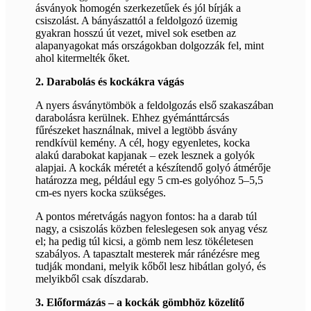
ásványok homogén szerkezetűek és jól bírják a
csiszolást. A bányászattól a feldolgozó üzemig
gyakran hosszú út vezet, mivel sok esetben az
alapanyagokat más országokban dolgozzák fel, mint
ahol kitermelték őket.
2. Darabolás és kockákra vágás
A nyers ásványtömbök a feldolgozás első szakaszában
darabolásra kerülnek. Ehhez gyémánttárcsás
fűrészeket használnak, mivel a legtöbb ásvány
rendkívül kemény. A cél, hogy egyenletes, kocka
alakú darabokat kapjanak – ezek lesznek a golyók
alapjai. A kockák méretét a készítendő golyó átmérője
határozza meg, például egy 5 cm-es golyóhoz 5–5,5
cm-es nyers kocka szükséges.
A pontos méretvágás nagyon fontos: ha a darab túl
nagy, a csiszolás közben feleslegesen sok anyag vész
el; ha pedig túl kicsi, a gömb nem lesz tökéletesen
szabályos. A tapasztalt mesterek már ránézésre meg
tudják mondani, melyik kőből lesz hibátlan golyó, és
melyikből csak díszdarab.
3. Előformázás – a kockák gömbhöz közelítő