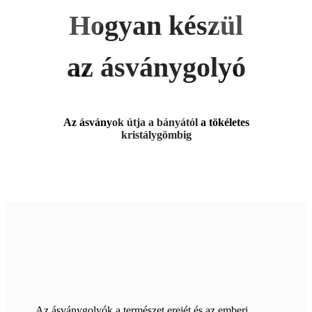
Hogyan készül
az ásványgolyó
Az ásványok útja a bányától a tökéletes
kristálygömbig
Az ásványgolyók a természet erejét és az emberi