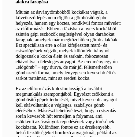
alakra faragása
Miután az ásványtömbökből kockákat vágtak, a
következő lépés nem rögtön a gömbösítő gépbe
helyezés, hanem egy köztes, rendkívül fontos művelet:
az előformázás. Ebben a fázisban a nyers kockákból
szintén gépi eszközök segítségével olyan darabokat
faragnak, amelyek már megközelítően gömb alakúak.
Ezt speciálisan erre a célra kifejlesztett maró- és
csiszológépek végzik, melyek különféle irányból
dolgoznak a kocka élein és sarkain, fokozatosan
eltávolítva a felesleges anyagot. Az eredmény egy ún.
„előgömb” – egy durva, de már jól felismerhetően
gömbszerű forma, amely lényegesen kevesebb élt és
sarkot tartalmaz, mint az eredeti kocka.
Ez az előformázás kulcsfontosságú a további
megmunkálás szempontjából. Egyrészt csökkenti a
gömbösítő gépek terhelését, mivel kevesebb anyagot
kell eltávolítaniuk a végleges, szabályos gömb
eléréséhez. Másrészt lehetővé teszi, hogy a csiszolás
során kevesebb hőt termeljen a folyamat, ami
csökkenti az ásványok repedésének vagy törésének
kockázatát. Különösen fontos ez az érzékenyebb,
belső feszültségeket hordozó anyagoknál, például az