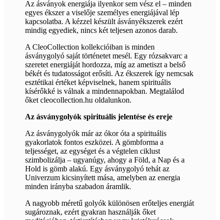
Az ásványok energiája ilyenkor sem vész el – minden
egyes ékszer a viselője személyes energiájával lép
kapcsolatba. A kézzel készült ásványékszerek ezért
mindig egyediek, nincs két teljesen azonos darab.
A CleoCollection kollekcióiban is minden
ásványgolyó saját történetet mesél. Egy rózsakvarc a
szeretet energiáját hordozza, míg az ametiszt a belső
békét és tudatosságot erősíti. Az ékszerek így nemcsak
esztétikai értéket képviselnek, hanem spirituális
kísérőkké is válnak a mindennapokban. Megtalálod
őket cleocollection.hu oldalunkon.
Az ásványgolyók spirituális jelentése és ereje
Az ásványgolyók már az ókor óta a spirituális
gyakorlatok fontos eszközei. A gömbforma a
teljességet, az egységet és a végtelen ciklust
szimbolizálja – ugyanúgy, ahogy a Föld, a Nap és a
Hold is gömb alakú. Egy ásványgolyó tehát az
Univerzum kicsinyített mása, amelyben az energia
minden irányba szabadon áramlik.
A nagyobb méretű golyók különösen erőteljes energiát
sugároznak, ezért gyakran használják őket