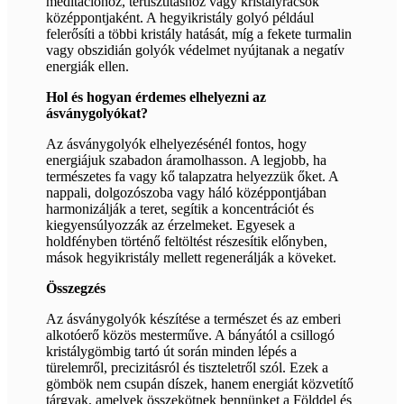
meditációhoz, tértisztításhoz vagy kristályrácsok
középpontjaként. A hegyikristály golyó például
felerősíti a többi kristály hatását, míg a fekete turmalin
vagy obszidián golyók védelmet nyújtanak a negatív
energiák ellen.
Hol és hogyan érdemes elhelyezni az
ásványgolyókat?
Az ásványgolyók elhelyezésénél fontos, hogy
energiájuk szabadon áramolhasson. A legjobb, ha
természetes fa vagy kő talapzatra helyezzük őket. A
nappali, dolgozószoba vagy háló középpontjában
harmonizálják a teret, segítik a koncentrációt és
kiegyensúlyozzák az érzelmeket. Egyesek a
holdfényben történő feltöltést részesítik előnyben,
mások hegyikristály mellett regenerálják a köveket.
Összegzés
Az ásványgolyók készítése a természet és az emberi
alkotóerő közös mesterműve. A bányától a csillogó
kristálygömbig tartó út során minden lépés a
türelemről, precizitásról és tiszteletről szól. Ezek a
gömbök nem csupán díszek, hanem energiát közvetítő
tárgyak, amelyek összekötnek bennünket a Földdel és