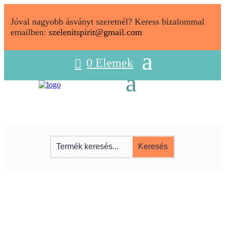
Jóval nagyobb ásványt szeretnél? Keress bizalommal
emailben:
szelenitspirit@gmail.com
0 Elemek