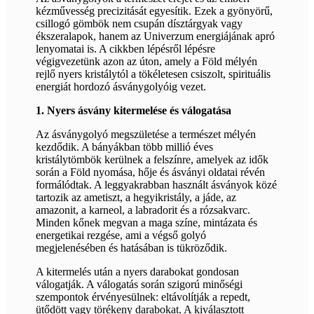
kézművesség precizitását egyesítik. Ezek a gyönyörű,
csillogó gömbök nem csupán dísztárgyak vagy
ékszeralapok, hanem az Univerzum energiájának apró
lenyomatai is. A cikkben lépésről lépésre
végigvezetünk azon az úton, amely a Föld mélyén
rejlő nyers kristálytól a tökéletesen csiszolt, spirituális
energiát hordozó ásványgolyóig vezet.
1. Nyers ásvány kitermelése és válogatása
Az ásványgolyó megszületése a természet mélyén
kezdődik. A bányákban több millió éves
kristálytömbök kerülnek a felszínre, amelyek az idők
során a Föld nyomása, hője és ásványi oldatai révén
formálódtak. A leggyakrabban használt ásványok közé
tartozik az ametiszt, a hegyikristály, a jáde, az
amazonit, a karneol, a labradorit és a rózsakvarc.
Minden kőnek megvan a maga színe, mintázata és
energetikai rezgése, ami a végső golyó
megjelenésében és hatásában is tükröződik.
A kitermelés után a nyers darabokat gondosan
válogatják. A válogatás során szigorú minőségi
szempontok érvényesülnek: eltávolítják a repedt,
ütődött vagy törékeny darabokat. A kiválasztott