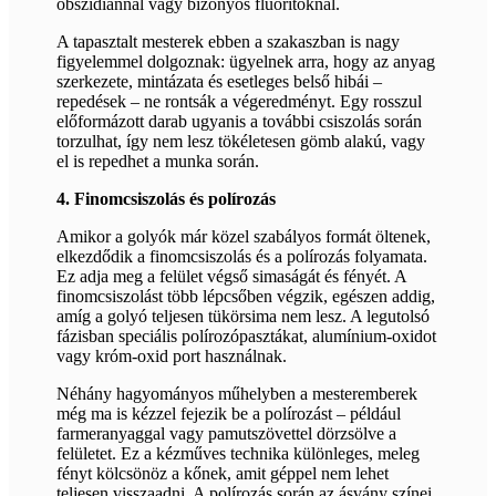
obszidiánnál vagy bizonyos fluoritoknál.
A tapasztalt mesterek ebben a szakaszban is nagy
figyelemmel dolgoznak: ügyelnek arra, hogy az anyag
szerkezete, mintázata és esetleges belső hibái –
repedések – ne rontsák a végeredményt. Egy rosszul
előformázott darab ugyanis a további csiszolás során
torzulhat, így nem lesz tökéletesen gömb alakú, vagy
el is repedhet a munka során.
4. Finomcsiszolás és polírozás
Amikor a golyók már közel szabályos formát öltenek,
elkezdődik a finomcsiszolás és a polírozás folyamata.
Ez adja meg a felület végső simaságát és fényét. A
finomcsiszolást több lépcsőben végzik, egészen addig,
amíg a golyó teljesen tükörsima nem lesz. A legutolsó
fázisban speciális polírozópasztákat, alumínium-oxidot
vagy króm-oxid port használnak.
Néhány hagyományos műhelyben a mesteremberek
még ma is kézzel fejezik be a polírozást – például
farmeranyaggal vagy pamutszövettel dörzsölve a
felületet. Ez a kézműves technika különleges, meleg
fényt kölcsönöz a kőnek, amit géppel nem lehet
teljesen visszaadni. A polírozás során az ásvány színei