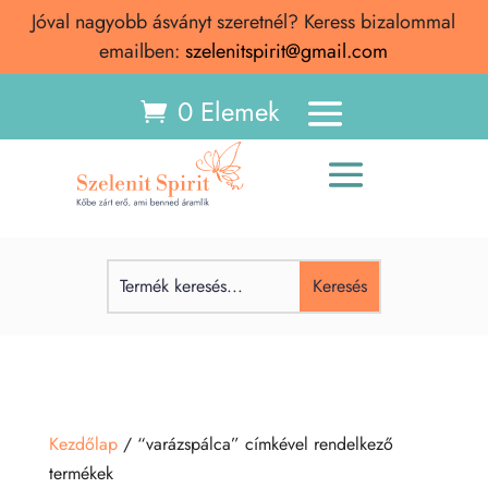
Jóval nagyobb ásványt szeretnél? Keress bizalommal
emailben:
szelenitspirit@gmail.com
0 Elemek
Kezdőlap
/ “varázspálca” címkével rendelkező
termékek