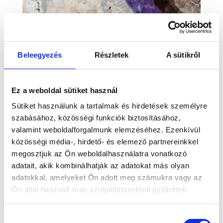
Ametiszt varázspálca
Beleegyezés
Részletek
A sütikről
19 900
Ft
Ez a weboldal sütiket használ
Kosárba teszem
Bővebb információ
Sütiket használunk a tartalmak és hirdetések személyre
szabásához, közösségi funkciók biztosításához,
valamint weboldalforgalmunk elemzéséhez. Ezenkívül
közösségi média-, hirdető- és elemező partnereinkkel
megosztjuk az Ön weboldalhasználatra vonatkozó
adatait, akik kombinálhatják az adatokat más olyan
adatokkal, amelyeket Ön adott meg számukra vagy az
Ön által használt más szolgáltatásokból gyűjtöttek.
ELFOGYOTT
Hozzájárulás