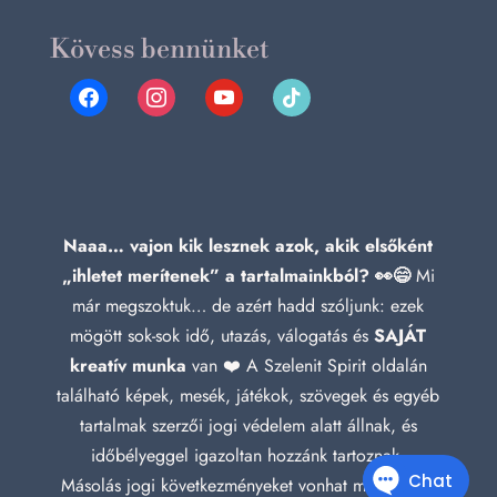
Kövess bennünket
facebook
instagram
youtube
tiktok
Naaa… vajon kik lesznek azok, akik elsőként
„ihletet merítenek” a tartalmainkból? 👀😄
Mi
már megszoktuk… de azért hadd szóljunk: ezek
mögött sok-sok idő, utazás, válogatás és
SAJÁT
kreatív munka
van ❤️ A Szelenit Spirit oldalán
található képek, mesék, játékok, szövegek és egyéb
tartalmak szerzői jogi védelem alatt állnak, és
időbélyeggel igazoltan hozzánk tartoznak.
Másolás jogi következményeket vonhat maga után!