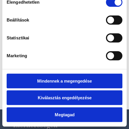
Elengedhetetlen
kiválasztása
Beállítások
Statisztikai
Marketing
Ametiszt varázspálca
19 900
Ft
Mindennek a megengedése
Tovább olvasom
Bővebb információ
Kiválasztás engedélyezése
Megtagad
Elérhetőségek