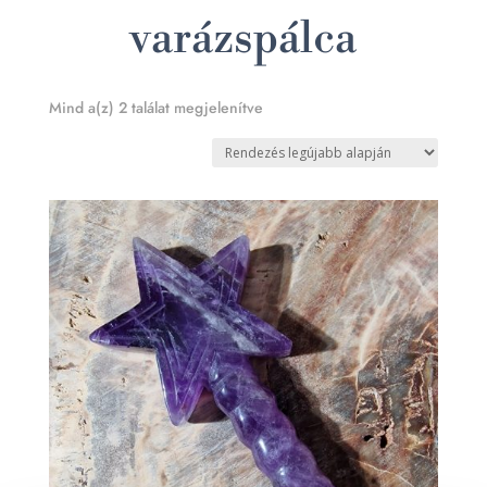
varázspálca
Sorted
Mind a(z) 2 találat megjelenítve
by
latest