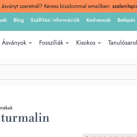
 ásványt szeretnél? Keress bizalommal emailben:
szelenitsp
yek
Blog
Szállítási információk
Kedvencek
Belépés 
Ásványok
Fosszíliák
Kisokos
Tanulósaro
rmékek
turmalin