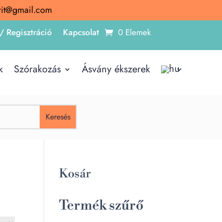
irit@gmail.com
/ Regisztráció
Kapcsolat
0 Elemek
k
Szórakozás
Ásvány ékszerek
Kosár
Termék szűrő