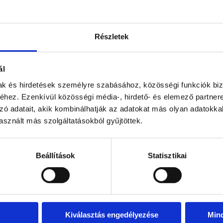
Részletek
ál
mak és hirdetések személyre szabásához, közösségi funkciók biz
hez. Ezenkívül közösségi média-, hirdető- és elemező partner
zó adatait, akik kombinálhatják az adatokat más olyan adatokka
sznált más szolgáltatásokból gyűjtöttek.
Beállítások
Statisztikai
Kiválasztás engedélyezése
Min