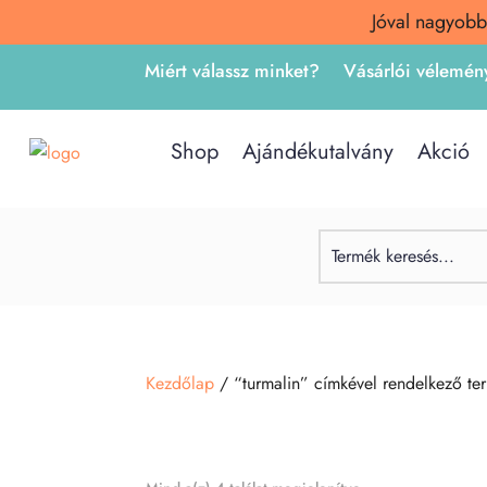
Jóval nagyobb
Miért válassz minket?
Vásárlói vélemén
Shop
Ajándékutalvány
Akció
Kezdőlap
/ “turmalin” címkével rendelkező te