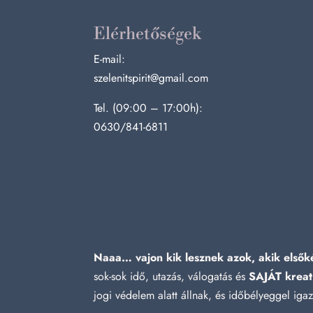
Elérhetőségek
E-mail:
szelenitspirit@gmail.com
Tel. (09:00 – 17:00h):
0630/841-6811
Naaa… vajon kik lesznek azok, akik elsőké
sok-sok idő, utazás, válogatás és
SAJÁT kreat
jogi védelem alatt állnak, és időbélyeggel ig