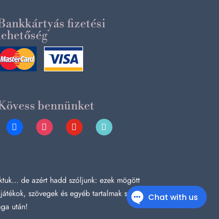
Bankkártyás fizetési
lehetőség
Kövess bennünket
facebook
instagram
youtube
tiktok
tuk… de azért hadd szóljunk: ezek mögött
 játékok, szövegek és egyéb tartalmak szerzői
aga után!