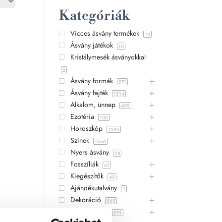
Kategóriák
Vicces ásvány termékek
19
Ásvány játékok
10
Kristálymesék ásványokkal
2
Ásvány formák
971
Ásvány fajták
1514
Alkalom, ünnep
409
Ezotéria
100
Horoszkóp
1595
Színek
1556
Nyers ásvány
28
Fosszíliák
67
Kiegészítők
49
Ajándékutalvány
1
Dekoráció
565
Ajándék ötlet
919