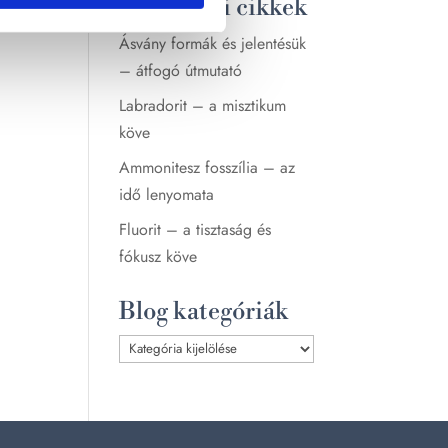
Legutóbbi cikkek
Ásvány formák és jelentésük
– átfogó útmutató
Labradorit – a misztikum
köve
Ammonitesz fosszília – az
idő lenyomata
Fluorit – a tisztaság és
fókusz köve
Blog kategóriák
Blog
kategóriák