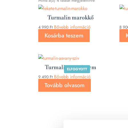
Sorted
Mind a(z) 4 találat megjelenítve
by
latest
Turmalin marokkő
Bővebb információ
4 990
Ft
8 9
Kosárba teszem
Turmalin szív 6,5 cm
ELFOGYOTT
Bővebb információ
9 490
Ft
Tovább olvasom