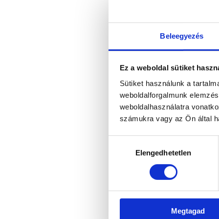
Beleegyezés
Ez a weboldal sütiket haszn
Sütiket használunk a tartal
weboldalforgalmunk elemzésé
weboldalhasználatra vonatko
számukra vagy az Ön által ha
Hozzájárulás
Elengedhetetlen
kiválasztása
Megtagad