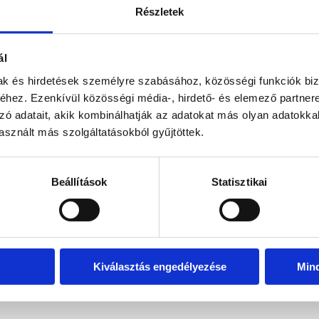
Részletek
ál
mak és hirdetések személyre szabásához, közösségi funkciók biz
hez. Ezenkívül közösségi média-, hirdető- és elemező partner
zó adatait, akik kombinálhatják az adatokat más olyan adatokka
sznált más szolgáltatásokból gyűjtöttek.
Beállítások
Statisztikai
Kiválasztás engedélyezése
Min