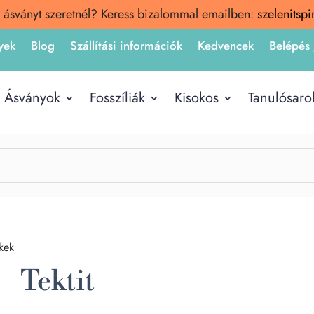
 ásványt szeretnél? Keress bizalommal emailben:
szelenitsp
yek
Blog
Szállítási információk
Kedvencek
Belépés 
Ásványok
Fosszíliák
Kisokos
Tanulósaro
kek
Tektit