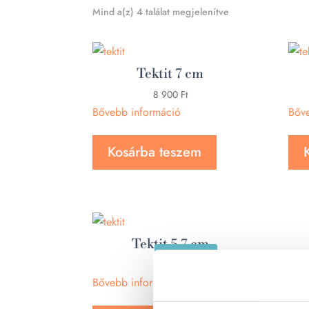
Sorted
Mind a(z) 4 találat megjelenítve
by
latest
Tektit 7 cm
8 900
Ft
Bővebb információ
Bőv
Kosárba teszem
Tektit 5,7 cm
ELFOGYOTT
6 490
Ft
Bővebb információ