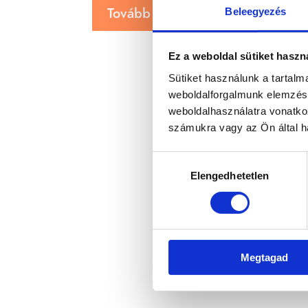
Tovább olvasom
Beleegyezés
Ez a weboldal sütiket haszn
Sütiket használunk a tartal
weboldalforgalmunk elemzésé
weboldalhasználatra vonatko
számukra vagy az Ön által ha
Hozzájárulás
Elengedhetetlen
kiválasztása
Megtagad