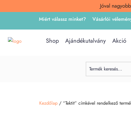
Jóval nagyobb
Miért válassz minket?
Vásárlói vélemén
Shop
Ajándékutalvány
Akció
Kezdőlap
/ “Tektit” címkével rendelkező termé