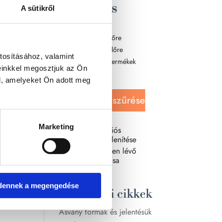
Rendezés
A sütikről
Újabbak
Legolcsóbb előre
Legdrágább előre
tosításához, valamint
Véletlenszerű termékek
einkkel megosztjuk az Ön
Terméknév
l, amelyeket Ön adott meg
Kijelöltek szűrése
Marketing
Csak az akciós
termékek megjelenítése
Csak készleten lévő
termékek mutatása
dennek a megengedése
Legutóbbi cikkek
Ásvány formák és jelentésük