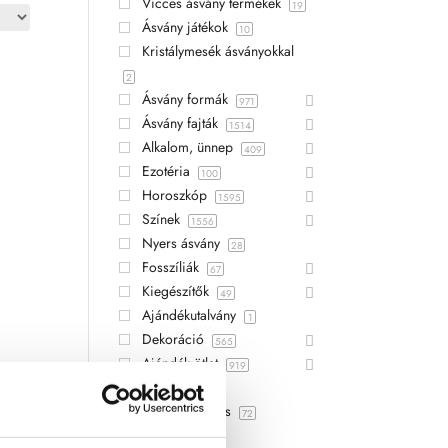
Vicces ásvány termékek
19
Ásvány játékok
10
Kristálymesék ásványokkal
2
Ásvány formák
971
Ásvány fajták
1514
Alkalom, ünnep
409
Ezotéria
100
Horoszkóp
1595
Színek
1556
Nyers ásvány
28
Fosszíliák
67
Kiegészítők
49
Ajándékutalvány
1
Dekoráció
565
Ajándék ötlet
919
Hibás áru
3
Szépségápolás
72