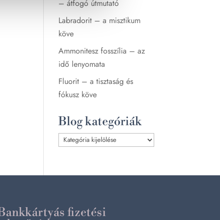
– átfogó útmutató
Labradorit – a misztikum
köve
Ammonitesz fosszília – az
idő lenyomata
Fluorit – a tisztaság és
fókusz köve
Blog kategóriák
Blog
kategóriák
Bankkártyás fizetési