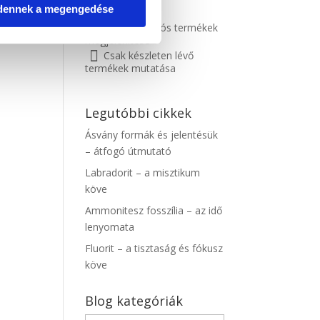
dennek a megengedése
Csak az akciós termékek
megjelenítése
Csak készleten lévő
termékek mutatása
Legutóbbi cikkek
Ásvány formák és jelentésük
– átfogó útmutató
Labradorit – a misztikum
köve
Ammonitesz fosszília – az idő
lenyomata
Fluorit – a tisztaság és fókusz
köve
Blog kategóriák