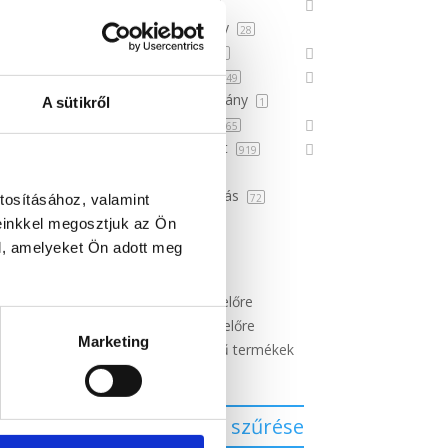
Színek
1556
Nyers ásvány
28
Fosszíliák
67
Kiegészítők
49
Ajándékutalvány
A sütikről
1
Dekoráció
565
Ajándék ötlet
919
Hibás áru
3
Szépségápolás
tosításához, valamint
72
einkkel megosztjuk az Ön
Rendezés
l, amelyeket Ön adott meg
Újabbak
Legolcsóbb előre
Legdrágább előre
Marketing
Véletlenszerű termékek
Terméknév
Kijelöltek szűrése