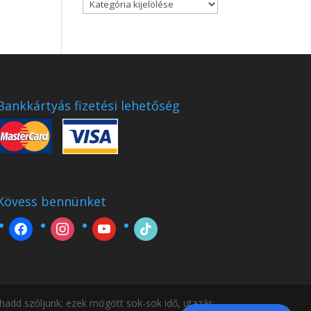
Blog
kategóriák
Bankkártyás fizetési lehetőség
Kövess bennünket
facebook
instagram
youtube
tiktok
add szóljunk: ezek mögött sok-sok idő, utazás,