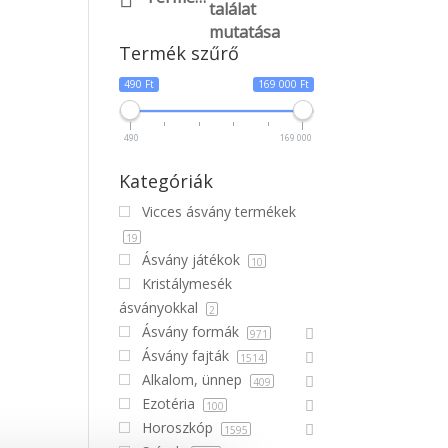
találat
mutatása
Termék szűrő
490 Ft
169 000 Ft
490
169 000
Kategóriák
Vicces ásvány termékek
19
Ásvány játékok
10
Kristálymesék
ásványokkal
2
Ásvány formák
971
Ásvány fajták
1514
Alkalom, ünnep
409
Ezotéria
100
Horoszkóp
1595