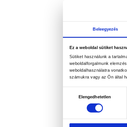
Beleegyezés
Ez a weboldal sütiket haszn
Sütiket használunk a tartal
weboldalforgalmunk elemzésé
weboldalhasználatra vonatko
számukra vagy az Ön által ha
Hozzájárulás
Elengedhetetlen
kiválasztása