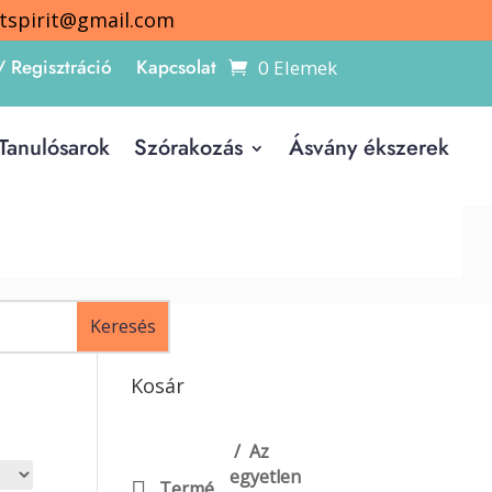
itspirit@gmail.com
/ Regisztráció
Kapcsolat
0 Elemek
Tanulósarok
Szórakozás
Ásvány ékszerek
Kosár
Az
egyetlen
Termékek szűrése