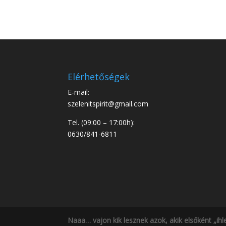
Elérhetőségek
E-mail:
szelenitspirit@gmail.com
Tel. (09:00 – 17:00h):
0630/841-6811
Naaa… vajon kik lesznek azok, akik elsőként „ihl