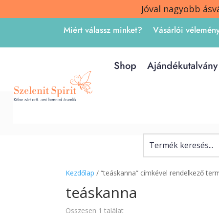
Jóval nagyobb ásv
Miért válassz minket?
Vásárlói vélemén
Shop
Ajándékutalvány
Kezdőlap
/ “teáskanna” címkével rendelkező te
teáskanna
Összesen 1 találat