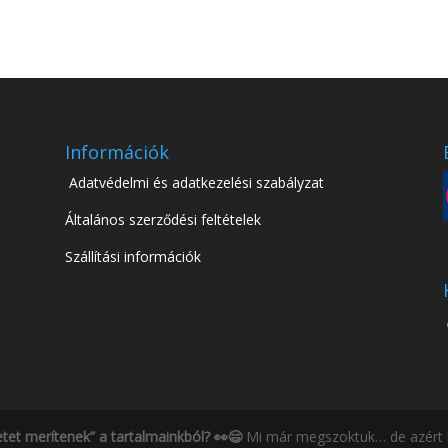
Információk
Adatvédelmi és adatkezelési szabályzat
Általános szerződési feltételek
Szállítási információk
etet merítenek” a tartalmainkból? 👀😄
Mi már megszoktuk… de azért h