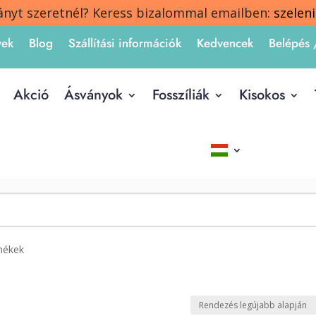
ányt szeretnél? Keress bizalommal emailben:
szelen
yek
Blog
Szállítási információk
Kedvencek
Belépés 
Akció
Ásványok
Fosszíliák
Kisokos
rmékek