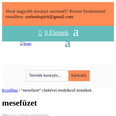
Jóval nagyobb ásványt szeretnél? Keress bizalommal
emailben:
szelenitspirit@gmail.com
0 Elemek
Kezdőlap
/ “mesefüzet” címkével rendelkező termékek
mesefüzet
Sorted
Mind a(z) 2 találat megjelenítve