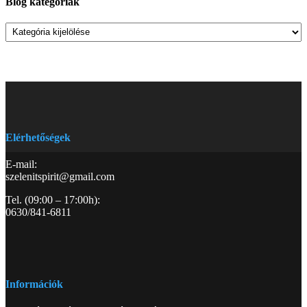
Blog kategóriák
Blog
kategóriák
Elérhetőségek
E-mail:
szelenitspirit@gmail.com
Tel. (09:00 – 17:00h):
0630/841-6811
Információk