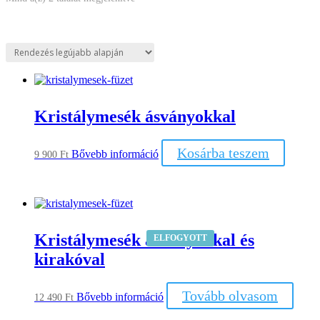
by
latest
Kristálymesék ásványokkal
Kosárba teszem
Bővebb információ
9 900
Ft
Kristálymesék ásványokkal és
ELFOGYOTT
kirakóval
Tovább olvasom
Bővebb információ
12 490
Ft