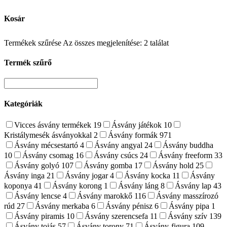
Kosár
Termékek szűrése
Az összes megjelenítése: 2 találat
Termék szűrő
Kategóriák
Vicces ásvány termékek
19
Ásvány játékok
10
Kristálymesék ásványokkal
2
Ásvány formák
971
Ásvány mécsestartó
4
Ásvány angyal
24
Ásvány buddha
10
Ásvány csomag
16
Ásvány csúcs
24
Ásvány freeform
33
Ásvány golyó
107
Ásvány gomba
17
Ásvány hold
25
Ásvány inga
21
Ásvány jogar
4
Ásvány kocka
11
Ásvány
koponya
41
Ásvány korong
1
Ásvány láng
8
Ásvány lap
43
Ásvány lencse
4
Ásvány marokkő
116
Ásvány masszírozó
rúd
27
Ásvány merkaba
6
Ásvány pénisz
6
Ásvány pipa
1
Ásvány piramis
10
Ásvány szerencsefa
11
Ásvány szív
139
Ásvány tojás
57
Ásvány torony
71
Ásvány-figura
109