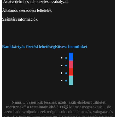
Adatvédelmi és adatkezelési szabályzat
Általános szerződési feltételek
Szállítási információk
Bankkártyás fizetési lehetőség
Kövess bennünket
facebook
instagram
youtube
tiktok
Naaa… vajon kik lesznek azok, akik elsőként „ihletet
merítenek” a tartalmainkból? 👀😄
Mi már megszoktuk… de
azért hadd szóljunk: ezek mögött sok-sok idő, utazás, válogatás és