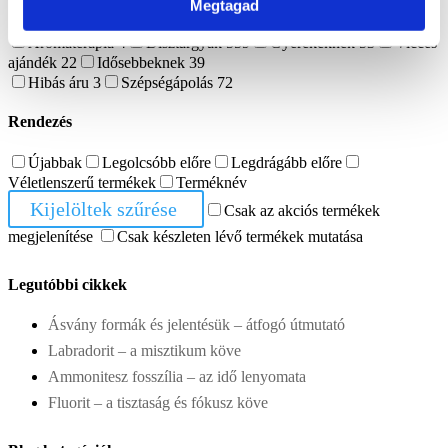
Ásvány lámpa
17
Ásvány tál
40
Mécsestartó
4
Megtagad
Ajándék ötlet
919
Aromaterápia
4
Dísztárgyak
559
Gyerekeknek
53
Vicces
ajándék
22
Idősebbeknek
39
Hibás áru
3
Szépségápolás
72
Rendezés
Újabbak
Legolcsóbb előre
Legdrágább előre
Véletlenszerű termékek
Terméknév
Kijelöltek szűrése
Csak az akciós termékek
megjelenítése
Csak készleten lévő termékek mutatása
Legutóbbi cikkek
Ásvány formák és jelentésük – átfogó útmutató
Labradorit – a misztikum köve
Ammonitesz fosszília – az idő lenyomata
Fluorit – a tisztaság és fókusz köve