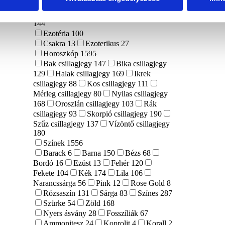
Anyák napja
134
Halloween
9
Húsvét
67
Karácsony
43
Valentin nap
144
Ezotéria
100
Csakra
13
Ezoterikus
27
Horoszkóp
1595
Bak csillagjegy
147
Bika csillagjegy
129
Halak csillagjegy
169
Ikrek
csillagjegy
88
Kos csillagjegy
111
Mérleg csillagjegy
80
Nyilas csillagjegy
168
Oroszlán csillagjegy
103
Rák
csillagjegy
93
Skorpió csillagjegy
190
Szűz csillagjegy
137
Vízöntő csillagjegy
180
Színek
1556
Barack
6
Barna
150
Bézs
68
Bordó
16
Ezüst
13
Fehér
120
Fekete
104
Kék
174
Lila
106
Narancssárga
56
Pink
12
Rose Gold
8
Rózsaszín
131
Sárga
83
Színes
287
Szürke
54
Zöld
168
Nyers ásvány
28
Fosszíliák
67
Ammonitesz
24
Koprolit
4
Korall
2