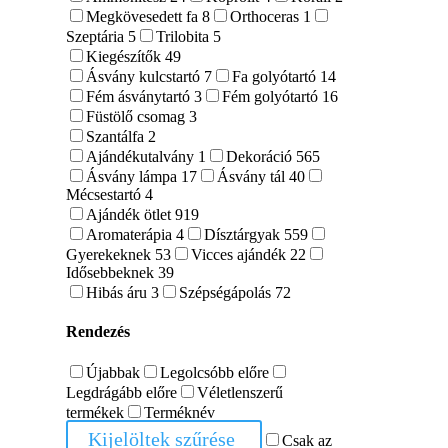
Megkövesedett fa
8
Orthoceras
1
Szeptária
5
Trilobita
5
Kiegészítők
49
Ásvány kulcstartó
7
Fa golyótartó
14
Fém ásványtartó
3
Fém golyótartó
16
Füstölő csomag
3
Szantálfa
2
Ajándékutalvány
1
Dekoráció
565
Ásvány lámpa
17
Ásvány tál
40
Mécsestartó
4
Ajándék ötlet
919
Aromaterápia
4
Dísztárgyak
559
Gyerekeknek
53
Vicces ajándék
22
Idősebbeknek
39
Hibás áru
3
Szépségápolás
72
Rendezés
Újabbak
Legolcsóbb előre
Legdrágább előre
Véletlenszerű
termékek
Terméknév
Kijelöltek szűrése
Csak az