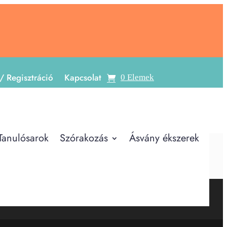
/ Regisztráció
Kapcsolat
0 Elemek
Tanulósarok
Szórakozás
Ásvány ékszerek