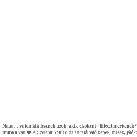
Naaa… vajon kik lesznek azok, akik elsőként „ihletet merítenek”
munka
van ❤️ A Szelenit Spirit oldalán található képek, mesék, játék