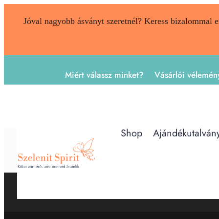
Jóval nagyobb ásványt szeretnél? Keress bizalommal 
Miért válassz minket?
Vásárlói vélemén
Shop
Ajándékutalván