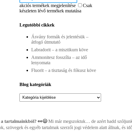
akciós termékek megjelenítése
Csak
készleten lévő termékek mutatása
Legutóbbi cikkek
Ásvány formák és jelentésük –
átfogó útmutató
Labradorit – a misztikum köve
Ammonitesz fosszília – az idő
lenyomata
Fluorit – a tisztaság és fókusz köve
Blog kategóriák
Blog
kategóriák
 a tartalmainkból? 👀😄
Mi már megszoktuk… de azért hadd szóljunk: 
ok, szövegek és egyéb tartalmak szerzői jogi védelem alatt állnak, és i