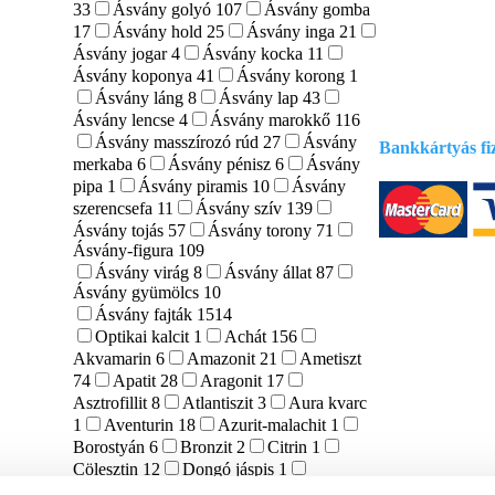
Szállítási infor
33
Ásvány golyó
107
Ásvány gomba
17
Ásvány hold
25
Ásvány inga
21
Ásvány jogar
4
Ásvány kocka
11
Ásvány koponya
41
Ásvány korong
1
Ásvány láng
8
Ásvány lap
43
Ásvány lencse
4
Ásvány marokkő
116
Ásvány masszírozó rúd
27
Ásvány
Bankkártyás fiz
merkaba
6
Ásvány pénisz
6
Ásvány
pipa
1
Ásvány piramis
10
Ásvány
szerencsefa
11
Ásvány szív
139
Ásvány tojás
57
Ásvány torony
71
Ásvány-figura
109
Ásvány virág
8
Ásvány állat
87
Ásvány gyümölcs
10
Ásvány fajták
1514
Optikai kalcit
1
Achát
156
Akvamarin
6
Amazonit
21
Ametiszt
74
Apatit
28
Aragonit
17
Asztrofillit
8
Atlantiszit
3
Aura kvarc
1
Aventurin
18
Azurit-malachit
1
Borostyán
6
Bronzit
2
Citrin
1
Cölesztin
12
Dongó jáspis
1
Eperkvarc
4
Fluorit
45
Főnix kő
1