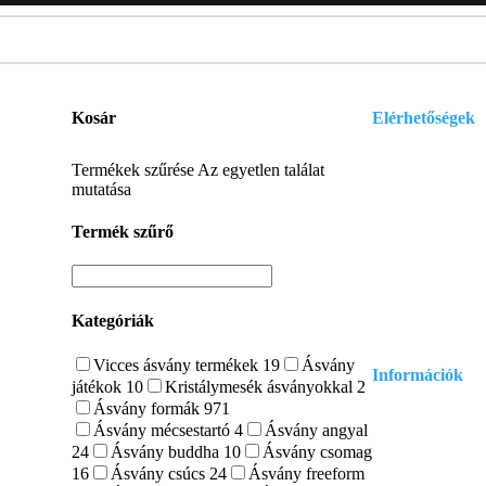
Kosár
Elérhetőségek
E-mail:
Termékek szűrése
Az egyetlen találat
szelenitspirit@
mutatása
Tel. (09:00 – 17
Termék szűrő
0630/841-6811
Kategóriák
Vicces ásvány termékek
19
Ásvány
Információk
játékok
10
Kristálymesék ásványokkal
2
Ásvány formák
971
Adatvédelmi és 
Ásvány mécsestartó
4
Ásvány angyal
24
Ásvány buddha
10
Ásvány csomag
Általános szerződ
16
Ásvány csúcs
24
Ásvány freeform