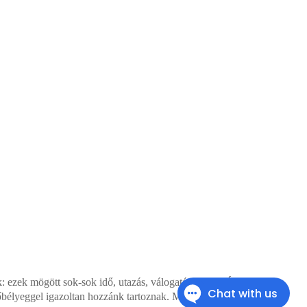
ezek mögött sok-sok idő, utazás, válogatás és
SAJÁT kreatív
dőbélyeggel igazoltan hozzánk tartoznak. Másolás jogi