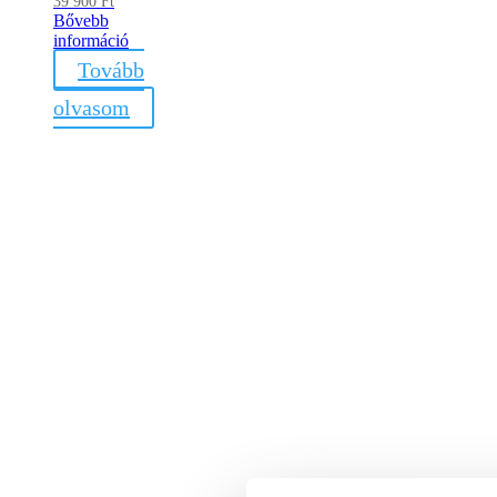
39 900
Ft
Bővebb
információ
Tovább
olvasom