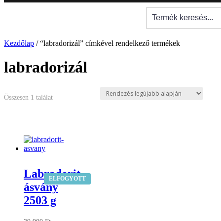
Kezdőlap
/ “labradorizál” címkével rendelkező termékek
labradorizál
Összesen 1 találat
Labradorit
ELFOGYOTT
ásvány
2503 g