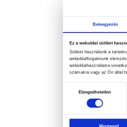
Beleegyezés
Ez a weboldal sütiket haszn
Sütiket használunk a tartal
weboldalforgalmunk elemzésé
weboldalhasználatra vonatko
számukra vagy az Ön által ha
Hozzájárulás
Elengedhetetlen
kiválasztása
Megtagad