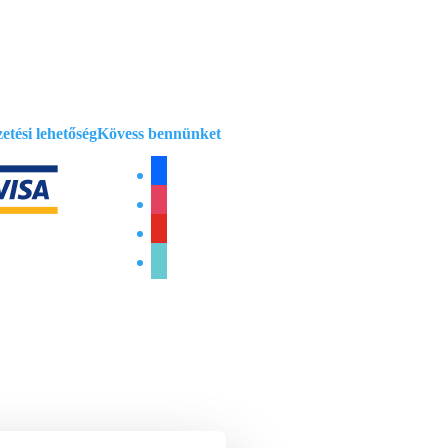
mációk
etési lehetőség
Kövess bennünket
facebook
instagram
youtube
tiktok