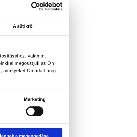
A sütikről
tosításához, valamint
einkkel megosztjuk az Ön
l, amelyeket Ön adott meg
Marketing
dennek a megengedése