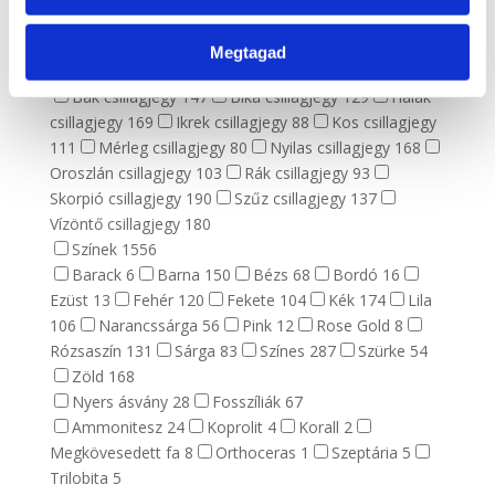
Ezotéria
100
Csakra
13
Ezoterikus
27
Megtagad
Horoszkóp
1595
Bak csillagjegy
147
Bika csillagjegy
129
Halak
csillagjegy
169
Ikrek csillagjegy
88
Kos csillagjegy
111
Mérleg csillagjegy
80
Nyilas csillagjegy
168
Oroszlán csillagjegy
103
Rák csillagjegy
93
Skorpió csillagjegy
190
Szűz csillagjegy
137
Vízöntő csillagjegy
180
Színek
1556
Barack
6
Barna
150
Bézs
68
Bordó
16
Ezüst
13
Fehér
120
Fekete
104
Kék
174
Lila
106
Narancssárga
56
Pink
12
Rose Gold
8
Rózsaszín
131
Sárga
83
Színes
287
Szürke
54
Zöld
168
Nyers ásvány
28
Fosszíliák
67
Ammonitesz
24
Koprolit
4
Korall
2
Megkövesedett fa
8
Orthoceras
1
Szeptária
5
Trilobita
5