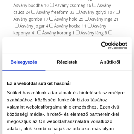
Ásvány buddha
10
Ásvány csomag
16
Ásvány
csúcs
24
Ásvány freeform
33
Ásvány golyó
107
Ásvány gomba
17
Ásvány hold
25
Ásvány inga
21
Ásvány jogar
4
Ásvány kocka
11
Ásvány
koponya
41
Ásvány korong
1
Ásvány láng
8
Ásvány lap
43
Ásvány lencse
4
Ásvány marokkő
116
Ásvány masszírozó rúd
27
Ásvány merkaba
6
Ásvány pénisz
6
Ásvány pipa
1
Ásvány piramis
10
Ásvány szerencsefa
11
Ásvány szív
139
Beleegyezés
Részletek
A sütikről
Ásvány tojás
57
Ásvány torony
71
Ásvány-figura
109
Ásvány virág
8
Ásvány állat
87
Ásvány
Ez a weboldal sütiket használ
gyümölcs
10
Sütiket használunk a tartalmak és hirdetések személyre
Ásvány fajták
1514
szabásához, közösségi funkciók biztosításához,
Optikai kalcit
1
Achát
156
Akvamarin
6
valamint weboldalforgalmunk elemzéséhez. Ezenkívül
Amazonit
21
Ametiszt
74
Apatit
28
Aragonit
17
közösségi média-, hirdető- és elemező partnereinkkel
Asztrofillit
8
Atlantiszit
3
Aura kvarc
1
megosztjuk az Ön weboldalhasználatra vonatkozó
Aventurin
18
Azurit-malachit
1
Borostyán
6
adatait, akik kombinálhatják az adatokat más olyan
Bronzit
2
Citrin
1
Cölesztin
12
Dongó jáspis
1