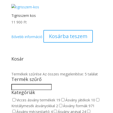
Tigrisszem kos
11 900
Ft
Kosárba teszem
Bővebb információ
Kosár
Termékek szűrése
Az összes megjelenítése: 5 találat
Termék szűrő
Kategóriák
Vicces ásvány termékek
19
Ásvány játékok
10
Kristálymesék ásványokkal
2
Ásvány formák
971
Ásvány mécsestartó
4
Ásvány angyal
24