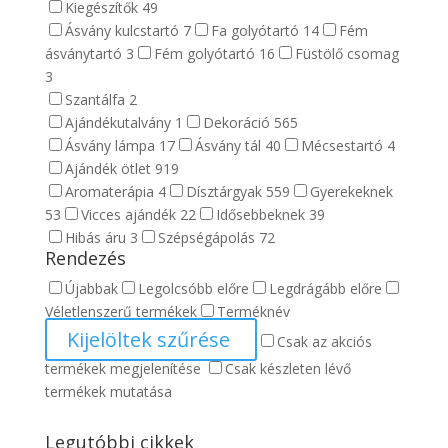
Kiegészítők
49
Ásvány kulcstartó
7
Fa golyótartó
14
Fém
ásványtartó
3
Fém golyótartó
16
Füstölő csomag
3
Szantálfa
2
Ajándékutalvány
1
Dekoráció
565
Ásvány lámpa
17
Ásvány tál
40
Mécsestartó
4
Ajándék ötlet
919
Aromaterápia
4
Dísztárgyak
559
Gyerekeknek
53
Vicces ajándék
22
Idősebbeknek
39
Hibás áru
3
Szépségápolás
72
Rendezés
Újabbak
Legolcsóbb előre
Legdrágább előre
Véletlenszerű termékek
Terméknév
Kijelöltek szűrése
Csak az akciós
termékek megjelenítése
Csak készleten lévő
termékek mutatása
Legutóbbi cikkek