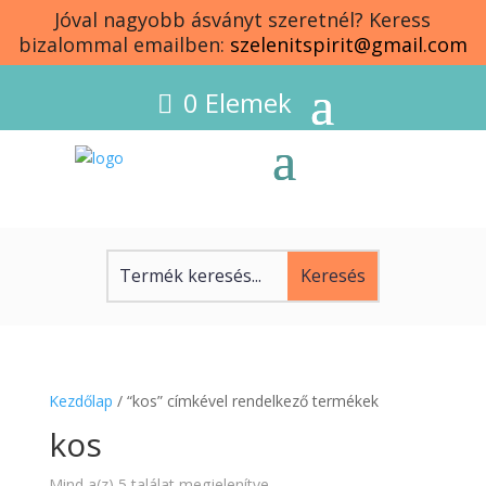
Jóval nagyobb ásványt szeretnél? Keress
bizalommal emailben:
szelenitspirit@gmail.com
0 Elemek
Kezdőlap
/ “kos” címkével rendelkező termékek
kos
Sorted
Mind a(z) 5 találat megjelenítve