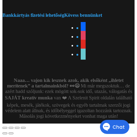
Bankkártyás fizetési lehetőség
Kövess bennünket
facebook
instagram
youtube
tiktok
Naaa… vajon kik lesznek azok, akik elsőként „ihletet
merítenek” a tartalmainkból? 👀😄
Mi már megszoktuk… de
azért hadd szóljunk: ezek mögött sok-sok idő, utazás, válogatás és
SAJÁT kreatív munka
van ❤️ A Szelenit Spirit oldalán található
képek, mesék, játékok, szövegek és egyéb tartalmak szerzői jogi
védelem alatt állnak, és időbélyeggel igazoltan hozzánk tartoznak.
Másolás jogi következményeket vonhat maga után!