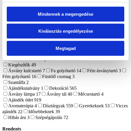
csillagjegy
80
Nyilas csillagjegy
168
Oroszlán csillagjegy
103
Rák csillagjegy
93
Skorpió csillagjegy
190
Szűz csillagjegy
137
Vízöntő csillagjegy
180
Mindennek a megengedése
Színek
1556
Barack
6
Barna
150
Bézs
68
Bordó
16
Ezüst
13
Fehér
120
Fekete
104
Kék
174
Lila
106
Narancssárga
56
Kiválasztás engedélyezése
Pink
12
Rose Gold
8
Rózsaszín
131
Sárga
83
Színes
287
Szürke
54
Zöld
168
Nyers ásvány
28
Fosszíliák
67
Megtagad
Ammonitesz
24
Koprolit
4
Korall
2
Megkövesedett fa
8
Orthoceras
1
Szeptária
5
Trilobita
5
Kiegészítők
49
Ásvány kulcstartó
7
Fa golyótartó
14
Fém ásványtartó
3
Fém golyótartó
16
Füstölő csomag
3
Szantálfa
2
Ajándékutalvány
1
Dekoráció
565
Ásvány lámpa
17
Ásvány tál
40
Mécsestartó
4
Ajándék ötlet
919
Aromaterápia
4
Dísztárgyak
559
Gyerekeknek
53
Vicces
ajándék
22
Idősebbeknek
39
Hibás áru
3
Szépségápolás
72
Rendezés