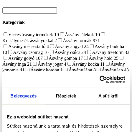
Kategóriák
Vicces ásvány termékek
19
Ásvány játékok
10
Kristálymesék ásványokkal
2
Ásvány formák
971
Ásvány mécsestartó
4
Ásvány angyal
24
Ásvány buddha
10
Ásvány csomag
16
Ásvány csúcs
24
Ásvány freeform
33
Ásvány golyó
107
Ásvány gomba
17
Ásvány hold
25
Ásvány inga
21
Ásvány jogar
4
Ásvány kocka
11
Ásvány
koponya
41
Ásvány korong
1
Ásvány láng
8
Ásvány lap
43
Ásvány lencse
4
Ásvány marokkő
116
Ásvány masszírozó
rúd
27
Ásvány merkaba
6
Ásvány pénisz
6
Ásvány pipa
1
Ásvány piramis
10
Ásvány szerencsefa
11
Ásvány szív
139
Ásvány tojás
57
Ásvány torony
71
Ásvány-figura
109
Beleegyezés
Részletek
A sütikről
Ásvány virág
8
Ásvány állat
87
Ásvány gyümölcs
10
Ásvány fajták
1514
Optikai kalcit
1
Achát
156
Akvamarin
6
Amazonit
21
Ez a weboldal sütiket használ
Ametiszt
74
Apatit
28
Aragonit
17
Asztrofillit
8
Atlantiszit
3
Aura kvarc
1
Aventurin
18
Azurit-malachit
1
Sütiket használunk a tartalmak és hirdetések személyre
Borostyán
6
Bronzit
2
Citrin
1
Cölesztin
12
Dongó jáspis