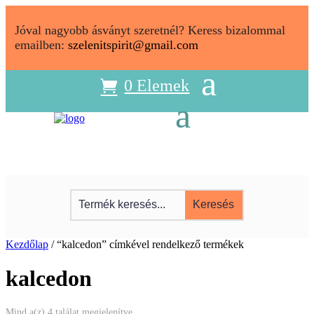
Jóval nagyobb ásványt szeretnél? Keress bizalommal
emailben:
szelenitspirit@gmail.com
0 Elemek
Kezdőlap
/ “kalcedon” címkével rendelkező termékek
kalcedon
Sorted
Mind a(z) 4 találat megjelenítve