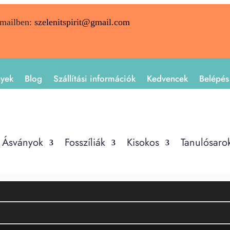
emailben:
szelenitspirit@gmail.com
nyek
Blog
Szállítási információk
Kedvencek
Belépés
Ásványok
Fosszíliák
Kisokos
Tanulósaro