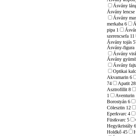
Ásvány lá
Ásvány lencs
Ásvány mas
merkaba
6
Á
pipa
1
Ásván
szerencsefa
11
Ásvány tojás
5
Ásvány-figura
Ásvány vir
Ásvány gyümö
Ásvány faj
Optikai kal
Akvamarin
6
74
Apatit
28
Asztrofillit
8
1
Aventurin
Borostyán
6
Cölesztin
12
Eperkvarc
4
Füstkvarc
5
Hegyikristály
Holdkő
45