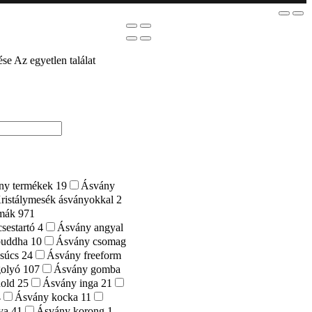
ése
Az egyetlen találat
ány termékek
19
Ásvány
ristálymesék ásványokkal
2
rmák
971
sestartó
4
Ásvány angyal
buddha
10
Ásvány csomag
csúcs
24
Ásvány freeform
golyó
107
Ásvány gomba
hold
25
Ásvány inga
21
4
Ásvány kocka
11
nya
41
Ásvány korong
1