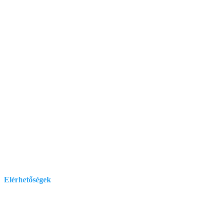
Elérhetőségek
E-mail:
szelenitspirit@gmail.com