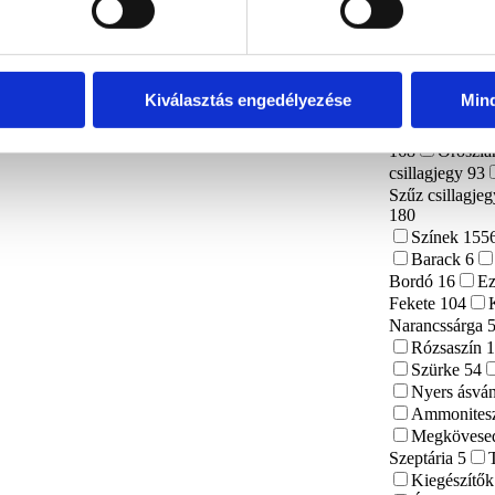
Csakra
13
Horoszkóp
Bak csillag
129
Halak c
Kiválasztás engedélyezése
Min
csillagjegy
88
Mérleg csillag
168
Oroszlá
csillagjegy
93
Szűz csillagje
180
Színek
155
Barack
6
Bordó
16
Ez
Fekete
104
Narancssárga
Rózsaszín
Szürke
54
Nyers ásvá
Ammonites
Megkövesed
Szeptária
5
Kiegészítő