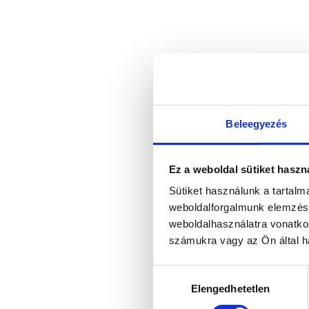
Beleegyezés
Ez a weboldal sütiket haszn
Sütiket használunk a tartal
weboldalforgalmunk elemzésé
weboldalhasználatra vonatko
számukra vagy az Ön által ha
Hozzájárulás
Elengedhetetlen
kiválasztása