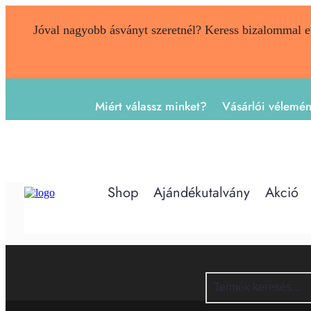
Jóval nagyobb ásványt szeretnél? Keress bizalommal 
Miért válassz minket?
Vásárlói vélemé
Shop
Ajándékutalvány
Akció