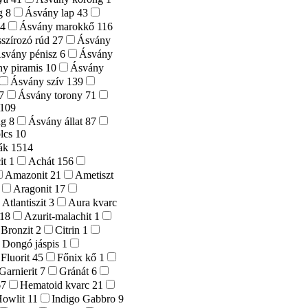
ng
8
Ásvány lap
43
e
4
Ásvány marokkő
116
szírozó rúd
27
Ásvány
svány pénisz
6
Ásvány
y piramis
10
Ásvány
Ásvány szív
139
7
Ásvány torony
71
109
ág
8
Ásvány állat
87
lcs
10
ták
1514
cit
1
Achát
156
Amazonit
21
Ametiszt
Aragonit
17
Atlantiszit
3
Aura kvarc
18
Azurit-malachit
1
Bronzit
2
Citrin
1
Dongó jáspis
1
Fluorit
45
Főnix kő
1
Garnierit
7
Gránát
6
67
Hematoid kvarc
21
Howlit
11
Indigo Gabbro
9