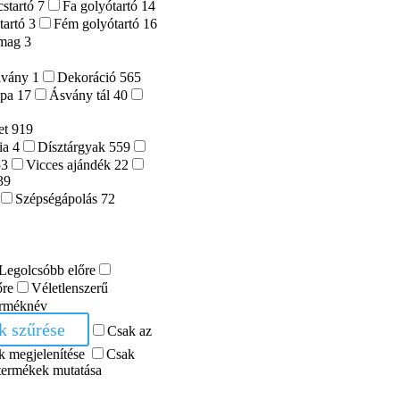
cstartó
7
Fa golyótartó
14
tartó
3
Fém golyótartó
16
omag
3
lvány
1
Dekoráció
565
mpa
17
Ásvány tál
40
et
919
ia
4
Dísztárgyak
559
53
Vicces ajándék
22
39
Szépségápolás
72
Legolcsóbb előre
őre
Véletlenszerű
rméknév
ek szűrése
Csak az
k megjelenítése
Csak
 termékek mutatása