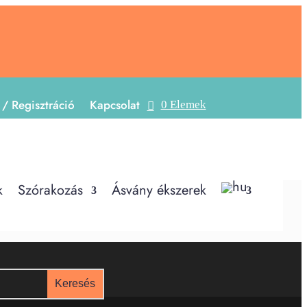
 / Regisztráció
Kapcsolat
0 Elemek
k
Szórakozás
Ásvány ékszerek