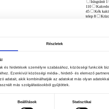
Írásgránit
1
110
Kalced
45
Kék kalc
telep
8
Kriz
23
Labrador
Larvikit
4
L
Malachit
39
Mohaachát
2
Ónix
11
Részletek
Purpurit
1
Rodokrozit
4
123
Rubelli
ál
Rutilkvarc
4
Szeptária
16
mak és hirdetések személyre szabásához, közösségi funkciók biz
Szodalit
9
hez. Ezenkívül közösségi média-, hirdető- és elemező partner
Turmalin
8
zó adatait, akik kombinálhatják az adatokat más olyan adatokka
Vanadinit
2
6
Zöld opál
sznált más szolgáltatásokból gyűjtöttek.
Alkalom, ü
Anyák nap
Húsvét
67
K
Beállítások
Statisztikai
144
Ezotéria
10