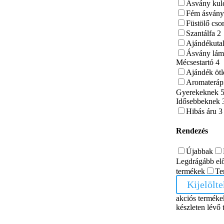
Ásvány kul
Fém ásvány
Füstölő cs
Szantálfa
2
Ajándékuta
Ásvány lá
Mécsestartó
4
Ajándék ötl
Aromateráp
Gyerekeknek
Idősebbeknek
Hibás áru
3
Rendezés
Újabbak
Legdrágább el
termékek
Te
Kijelölt
akciós terméke
készleten lévő