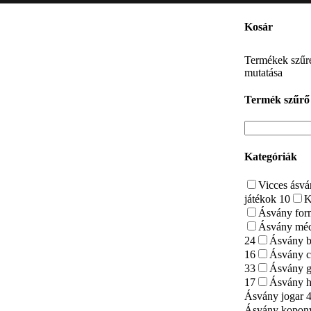
Kosár
Termékek szűr
mutatása
Termék szűrő
Kategóriák
Vicces ásv
játékok
10
K
Ásvány fo
Ásvány méc
24
Ásvány 
16
Ásvány 
33
Ásvány 
17
Ásvány 
Ásvány jogar
Ásvány kopo