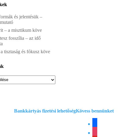
kkek
ormák és jelentésük –
tmutató
it – a misztikum köve
sz fosszília – az idő
ta
 a tisztaság és fókusz köve
ák
Bankkártyás fizetési lehetőség
Kövess bennünket
facebook
instagram