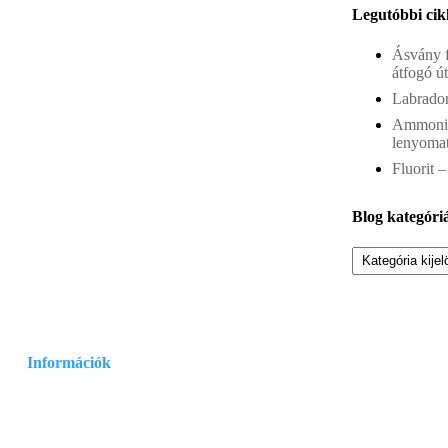
Legutóbbi ci
Ásvány f
átfogó ú
Labrador
Ammonite
lenyoma
Fluorit –
Blog kategóri
Blog
kategóriák
Információk
Adatvédelmi és adatkezelési szabályzat
Általános szerződési feltételek