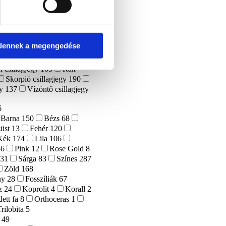
Ezoterikus
27
1595
jegy
147
Bika csillagjegy
sillagjegy
169
Ikrek
dennek a megengedése
Kos csillagjegy
111
jegy
80
Nyilas csillagjegy
n csillagjegy
103
Rák
Skorpió csillagjegy
190
gy
137
Vízöntő csillagjegy
6
Barna
150
Bézs
68
üst
13
Fehér
120
Kék
174
Lila
106
56
Pink
12
Rose Gold
8
131
Sárga
83
Színes
287
Zöld
168
ny
28
Fosszíliák
67
z
24
Koprolit
4
Korall
2
ett fa
8
Orthoceras
1
Trilobita
5
k
49