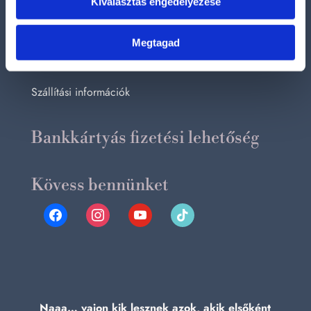
Kiválasztás engedélyezése
Információk
Adatvédelmi és adatkezelési szabályzat
Megtagad
Általános szerződési feltételek
Szállítási információk
Bankkártyás fizetési lehetőség
Kövess bennünket
facebook
instagram
youtube
tiktok
Naaa… vajon kik lesznek azok, akik elsőként