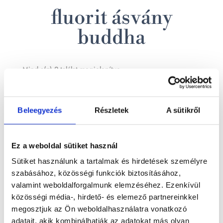
fluorit ásvány
buddha
Sorted
Mind a(z) 2 találat megjelenítve
by
latest
Beleegyezés
Részletek
A sütikről
Fluorit ásvány buddha
Ez a weboldal sütiket használ
16 900
Ft
Sütiket használunk a tartalmak és hirdetések személyre
szabásához, közösségi funkciók biztosításához,
Kosárba teszem
Bővebb információ
valamint weboldalforgalmunk elemzéséhez. Ezenkívül
közösségi média-, hirdető- és elemező partnereinkkel
megosztjuk az Ön weboldalhasználatra vonatkozó
adatait, akik kombinálhatják az adatokat más olyan