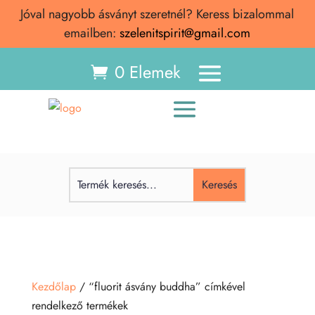
Jóval nagyobb ásványt szeretnél? Keress bizalommal
emailben:
szelenitspirit@gmail.com
0 Elemek
Kezdőlap
/ “fluorit ásvány buddha” címkével
rendelkező termékek