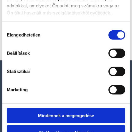
adatokkal, amelyeket Ön adott meg számukra vagy az
Ásvány buddha
Ön által használt más szolgáltatásokból gyűjtöttek.
16 900
Ft
Hozzájárulás
Kosárba teszem
Elengedhetetlen
Bővebb információ
kiválasztása
Beállítások
Statisztikai
Elérhetőségek
E-mail:
Marketing
szelenitspirit@gmail.com
Tel. (09:00 – 17:00h):
0630/841-6811
Mindennek a megengedése