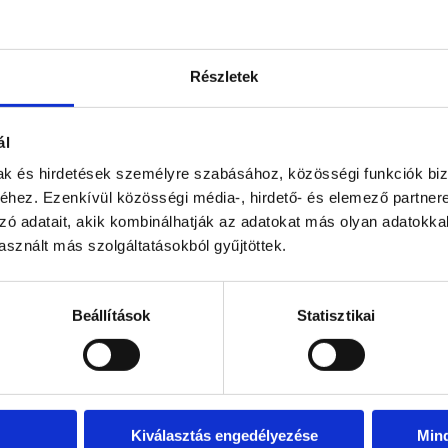
Részletek
ál
mak és hirdetések személyre szabásához, közösségi funkciók biz
hez. Ezenkívül közösségi média-, hirdető- és elemező partner
zó adatait, akik kombinálhatják az adatokat más olyan adatokka
sznált más szolgáltatásokból gyűjtöttek.
Beállítások
Statisztikai
Kiválasztás engedélyezése
Min