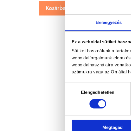
Kosárba teszem
Beleegyezés
Ez a weboldal sütiket haszn
Sütiket használunk a tartal
weboldalforgalmunk elemzésé
weboldalhasználatra vonatko
számukra vagy az Ön által ha
Hozzájárulás
Elengedhetetlen
kiválasztása
Megtagad