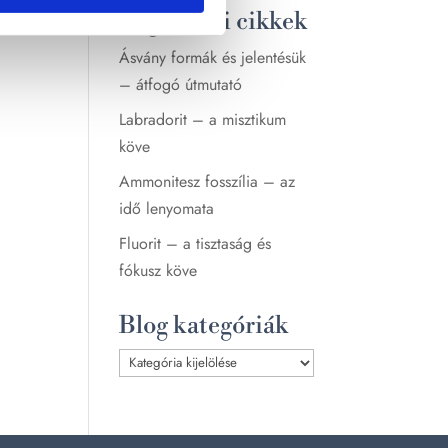
Legutóbbi cikkek
Ásvány formák és jelentésük
– átfogó útmutató
Labradorit – a misztikum
köve
Ammonitesz fosszília – az
idő lenyomata
Fluorit – a tisztaság és
fókusz köve
Blog kategóriák
Blog
kategóriák