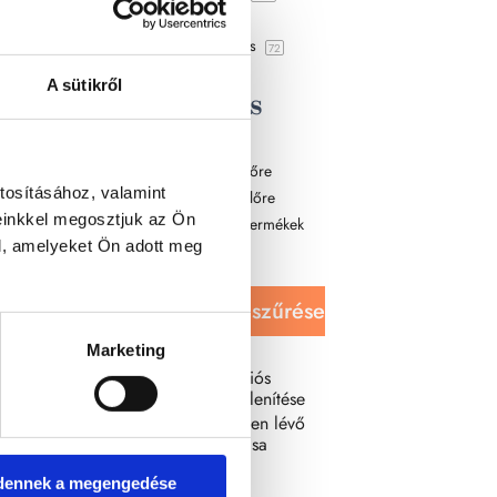
Hibás áru
3
Szépségápolás
72
A sütikről
Rendezés
Újabbak
Legolcsóbb előre
tosításához, valamint
Legdrágább előre
einkkel megosztjuk az Ön
Véletlenszerű termékek
l, amelyeket Ön adott meg
Terméknév
Kijelöltek szűrése
Marketing
Csak az akciós
termékek megjelenítése
Csak készleten lévő
termékek mutatása
dennek a megengedése