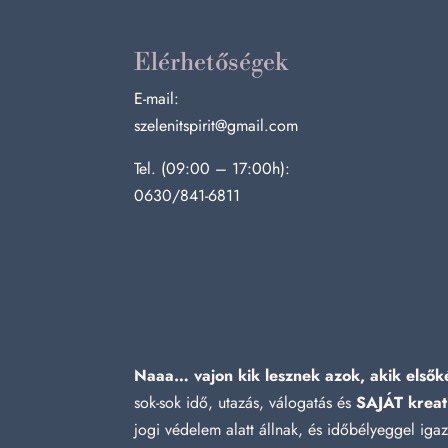
Elérhetőségek
E-mail:
szelenitspirit@gmail.com
Tel. (09:00 – 17:00h):
0630/841-6811
Naaa… vajon kik lesznek azok, akik elsőké
sok-sok idő, utazás, válogatás és
SAJÁT kreat
jogi védelem alatt állnak, és időbélyeggel ig