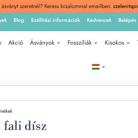
 ásványt szeretnél? Keress bizalommal emailben:
szelenitsp
yek
Blog
Szállítási információk
Kedvencek
Belépés 
y
Akció
Ásványok
Fosszíliák
Kisokos
rmékek
fali dísz