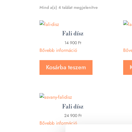
Sorted
Mind a(z) 4 találat megjelenítve
by
latest
Fali dísz
14 900
Ft
Bővebb információ
Bőv
Kosárba teszem
Fali dísz
24 900
Ft
Bővebb információ