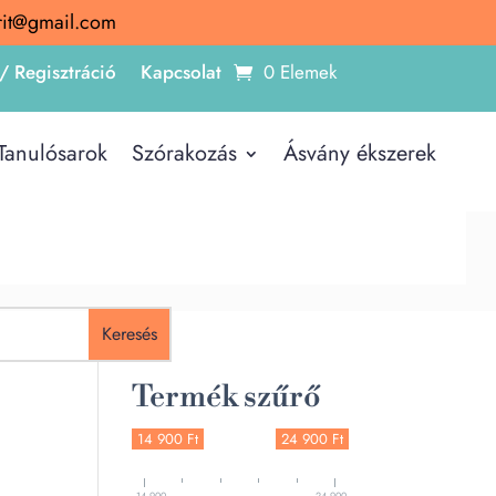
irit@gmail.com
/ Regisztráció
Kapcsolat
0 Elemek
Tanulósarok
Szórakozás
Ásvány ékszerek
Termék szűrő
14 900 Ft
24 900 Ft
14 900
24 900