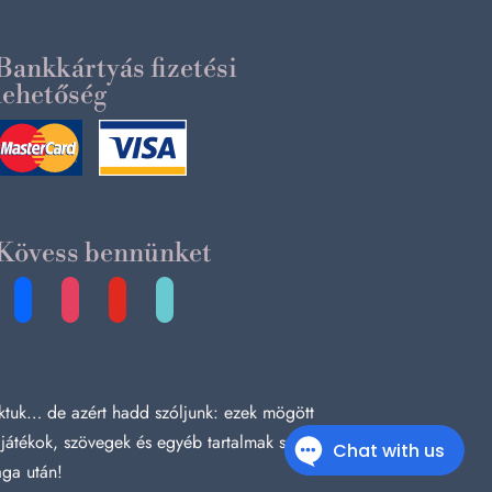
Bankkártyás fizetési
lehetőség
Kövess bennünket
facebook
instagram
youtube
tiktok
tuk… de azért hadd szóljunk: ezek mögött
 játékok, szövegek és egyéb tartalmak szerzői
aga után!