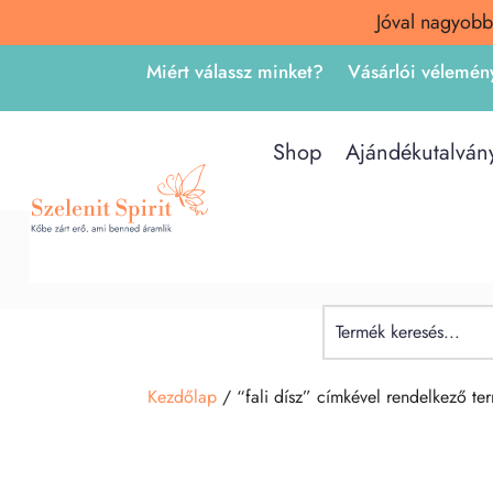
Jóval nagyobb
Miért válassz minket?
Vásárlói vélemén
Shop
Ajándékutalván
Kezdőlap
/ “fali dísz” címkével rendelkező te