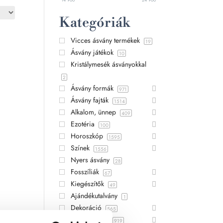
Kategóriák
Vicces ásvány termékek
19
Ásvány játékok
10
Kristálymesék ásványokkal
2
Ásvány formák
971
Ásvány fajták
1514
Alkalom, ünnep
409
Ezotéria
100
Horoszkóp
1595
Színek
1556
Nyers ásvány
28
Fosszíliák
67
Kiegészítők
49
Ajándékutalvány
1
Dekoráció
565
Ajándék ötlet
919