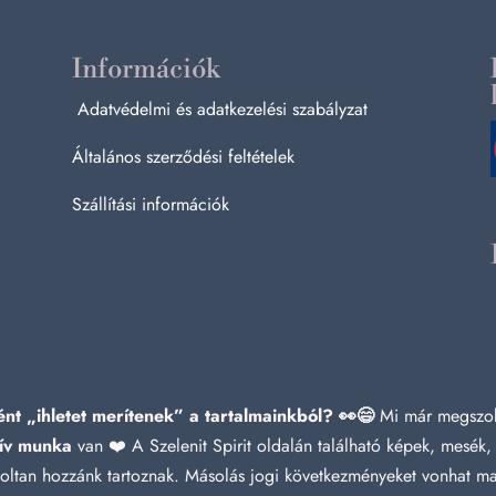
Információk
Adatvédelmi és adatkezelési szabályzat
Általános szerződési feltételek
Szállítási információk
nt „ihletet merítenek” a tartalmainkból? 👀😄
Mi már megszok
ív munka
van ❤️ A Szelenit Spirit oldalán található képek, mesék,
azoltan hozzánk tartoznak. Másolás jogi következményeket vonhat m