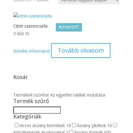
Citrin szerencsefa
ELFOGYOTT
3 900
Ft
Tovább olvasom
Bővebb információ
Kosár
Termékek szűrése
Az egyetlen találat mutatása
Termék szűrő
Kategóriák
Vicces ásvány termékek
19
Ásvány játékok
10
Kristálymesék ásványokkal
2
Ásvány formák
971