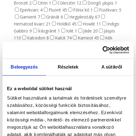
Bronzit
2
Citrin
1
Cölesztin
12
Dongó jáspis
1
Eperkvarc
4
Fluorit
45
Főnix kő
1
Füstkvarc
5
Garnierit
7
Gránát
6
Hegyikristály
67
Hematoid kvarc
21
Holdkő
45
Howlit
11
Indigo
Gabbro
9
Írásgránit
1
Iolit
1
Jáde
20
Jáspis
110
Kalcedon
8
Kalcit
74
Karneol
45
Kék
kalcit
9
Kianit
8
Kristály telep
8
Krizokolla
7
Kunzit
3
Kvarc
23
Labradorit
82
Lápis lazuli
18
Larvikit
4
Lávakő
6
Lepidolit
15
Malachit
39
Márvány
1
Merlinit
17
Mohaachát
2
Napkő
1
Beleegyezés
Részletek
A sütikről
Obszidián
30
Ónix
11
Opál
2
Pirit
22
Prehnit
1
Purpurit
1
Realgár
1
Riolit
1
Rodokrozit
4
Rodonit
6
Rózsakvarc
123
Rubellit
Ez a weboldal sütiket használ
1
Rubin zoizit
3
Rutilkvarc
4
Shungit
17
Sütiket használunk a tartalmak és hirdetések személyre
Szelenit
63
Szeptária
16
Szerpentin
15
Szfalerit
szabásához, közösségi funkciók biztosításához,
15
Szodalit
9
Tektit
4
Tigrisszem
23
Turmalin
valamint weboldalforgalmunk elemzéséhez. Ezenkívül
8
Turmalinkvarc
1
Vanadinit
2
Vulkáni achát
1
közösségi média-, hirdető- és elemező partnereinkkel
Yooperlit
6
Zöld opál
6
megosztjuk az Ön weboldalhasználatra vonatkozó
Alkalom, ünnep
409
adatait, akik kombinálhatják az adatokat más olyan
Anyák napja
134
Halloween
9
Húsvét
67