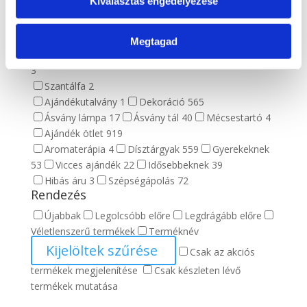
Kiválasztás engedélyezése
Trilobita
5
Kiegészítők
49
Ásvány kulcstartó
7
Fa golyótartó
14
Fém
Megtagad
ásványtartó
3
Fém golyótartó
16
Füstölő csomag
3
Szantálfa
2
Ajándékutalvány
1
Dekoráció
565
Ásvány lámpa
17
Ásvány tál
40
Mécsestartó
4
Ajándék ötlet
919
Aromaterápia
4
Dísztárgyak
559
Gyerekeknek
53
Vicces ajándék
22
Idősebbeknek
39
Hibás áru
3
Szépségápolás
72
Rendezés
Újabbak
Legolcsóbb előre
Legdrágább előre
Véletlenszerű termékek
Terméknév
Kijelöltek szűrése
Csak az akciós
termékek megjelenítése
Csak készleten lévő
termékek mutatása