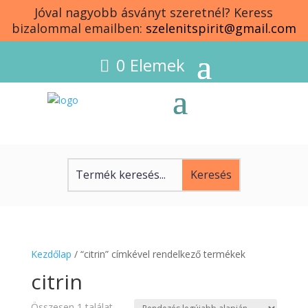
Jóval nagyobb ásványt szeretnél? Keress
bizalommal emailben:
szelenitspirit@gmail.com
0 Elemek
Kezdőlap
/ “citrin” címkével rendelkező termékek
citrin
Összesen 1 találat