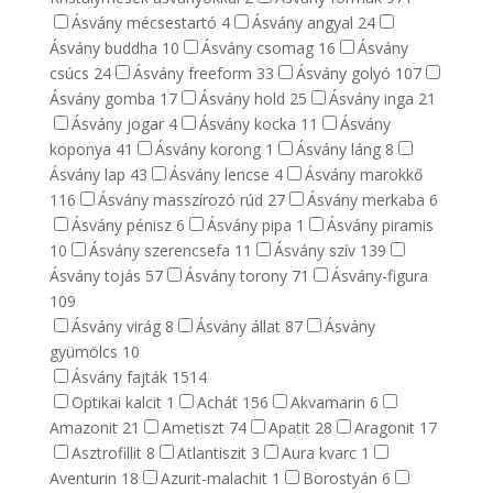
Ásvány mécsestartó
4
Ásvány angyal
24
Ásvány buddha
10
Ásvány csomag
16
Ásvány
csúcs
24
Ásvány freeform
33
Ásvány golyó
107
Ásvány gomba
17
Ásvány hold
25
Ásvány inga
21
Ásvány jogar
4
Ásvány kocka
11
Ásvány
koponya
41
Ásvány korong
1
Ásvány láng
8
Ásvány lap
43
Ásvány lencse
4
Ásvány marokkő
116
Ásvány masszírozó rúd
27
Ásvány merkaba
6
Ásvány pénisz
6
Ásvány pipa
1
Ásvány piramis
10
Ásvány szerencsefa
11
Ásvány szív
139
Ásvány tojás
57
Ásvány torony
71
Ásvány-figura
109
Ásvány virág
8
Ásvány állat
87
Ásvány
gyümölcs
10
Ásvány fajták
1514
Optikai kalcit
1
Achát
156
Akvamarin
6
Amazonit
21
Ametiszt
74
Apatit
28
Aragonit
17
Asztrofillit
8
Atlantiszit
3
Aura kvarc
1
Aventurin
18
Azurit-malachit
1
Borostyán
6