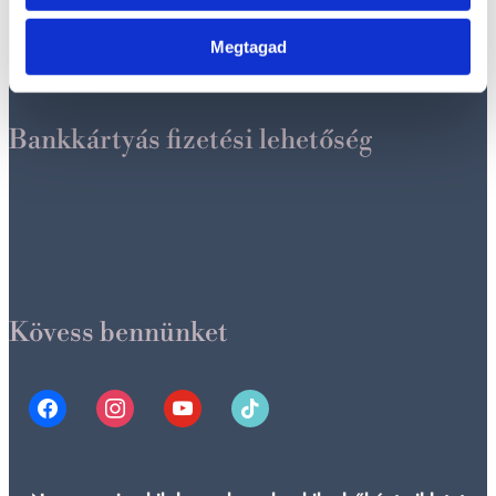
Szállítási információk
Megtagad
Bankkártyás fizetési lehetőség
Kövess bennünket
facebook
instagram
youtube
tiktok