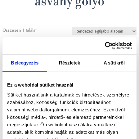
ásvány golyó
Összesen 1 találat
Beleegyezés
Részletek
A sütikről
Mangano kalcit ásvány golyó rusztikus felülettel
10 900
Ft
Ez a weboldal sütiket használ
Kosárba teszem
Bővebb információ
Sütiket használunk a tartalmak és hirdetések személyre
szabásához, közösségi funkciók biztosításához,
valamint weboldalforgalmunk elemzéséhez. Ezenkívül
közösségi média-, hirdető- és elemező partnereinkkel
megosztjuk az Ön weboldalhasználatra vonatkozó
adatait, akik kombinálhatják az adatokat más olyan