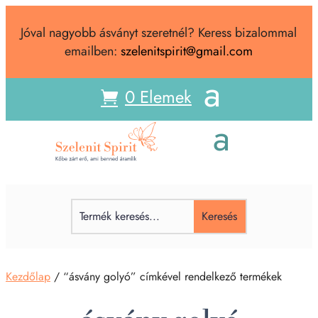
Jóval nagyobb ásványt szeretnél? Keress bizalommal
emailben:
szelenitspirit@gmail.com
0 Elemek
Kezdőlap
/ “ásvány golyó” címkével rendelkező termékek