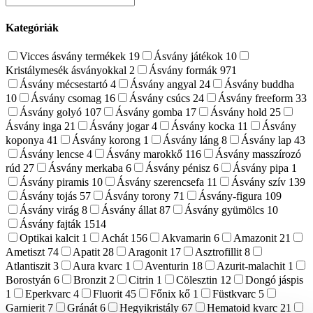
Kategóriák
Vicces ásvány termékek
19
Ásvány játékok
10
Kristálymesék ásványokkal
2
Ásvány formák
971
Ásvány mécsestartó
4
Ásvány angyal
24
Ásvány buddha
10
Ásvány csomag
16
Ásvány csúcs
24
Ásvány freeform
33
Ásvány golyó
107
Ásvány gomba
17
Ásvány hold
25
Ásvány inga
21
Ásvány jogar
4
Ásvány kocka
11
Ásvány
koponya
41
Ásvány korong
1
Ásvány láng
8
Ásvány lap
43
Ásvány lencse
4
Ásvány marokkő
116
Ásvány masszírozó
rúd
27
Ásvány merkaba
6
Ásvány pénisz
6
Ásvány pipa
1
Ásvány piramis
10
Ásvány szerencsefa
11
Ásvány szív
139
Ásvány tojás
57
Ásvány torony
71
Ásvány-figura
109
Ásvány virág
8
Ásvány állat
87
Ásvány gyümölcs
10
Ásvány fajták
1514
Optikai kalcit
1
Achát
156
Akvamarin
6
Amazonit
21
Ametiszt
74
Apatit
28
Aragonit
17
Asztrofillit
8
Atlantiszit
3
Aura kvarc
1
Aventurin
18
Azurit-malachit
1
Borostyán
6
Bronzit
2
Citrin
1
Cölesztin
12
Dongó jáspis
1
Eperkvarc
4
Fluorit
45
Főnix kő
1
Füstkvarc
5
Garnierit
7
Gránát
6
Hegyikristály
67
Hematoid kvarc
21