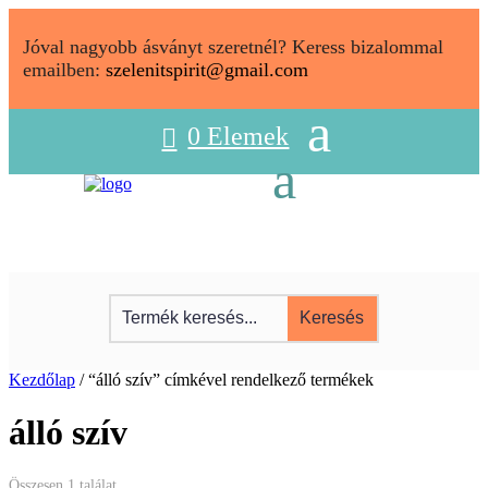
Jóval nagyobb ásványt szeretnél? Keress bizalommal
emailben:
szelenitspirit@gmail.com
0 Elemek
Kezdőlap
/ “álló szív” címkével rendelkező termékek
álló szív
Összesen 1 találat