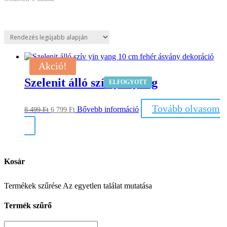
Akció!
Szelenit álló szív yin yang
ELFOGYOTT
Original
Current
Tovább olvasom
Bővebb információ
8 499
Ft
6 799
Ft
price
price
was:
is:
8
6
499 Ft.
799 Ft.
Kosár
Termékek szűrése
Az egyetlen találat mutatása
Termék szűrő