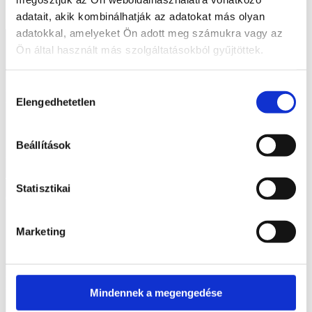
adatait, akik kombinálhatják az adatokat más olyan
adatokkal, amelyeket Ön adott meg számukra vagy az
Ön által használt más szolgáltatásokból gyűjtöttek.
Hozzájárulás
Elérhetőségek
Elengedhetetlen
kiválasztása
E-mail:
Beállítások
szelenitspirit@gmail.com
Tel. (09:00 – 17:00h):
Statisztikai
0630/841-6811
Marketing
Információk
Mindennek a megengedése