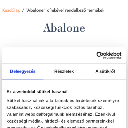
Kezdőlap
/ “Abalone” címkével rendelkező termékek
Abalone
Összesen 1 találat
Beleegyezés
Részletek
A sütikről
Füstölő csomag
Ez a weboldal sütiket használ
10 900
Ft
Sütiket használunk a tartalmak és hirdetések személyre
szabásához, közösségi funkciók biztosításához,
Kosárba teszem
Bővebb információ
valamint weboldalforgalmunk elemzéséhez. Ezenkívül
közösségi média-, hirdető- és elemező partnereinkkel
megosztjuk az Ön weboldalhasználatra vonatkozó