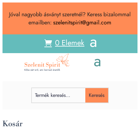
Jóval nagyobb ásványt szeretnél? Keress bizalommal
emailben:
szelenitspirit@gmail.com
0 Elemek
Kosár