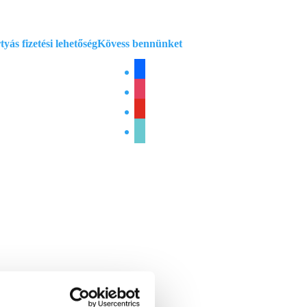
yás fizetési lehetőség
Kövess bennünket
facebook
instagram
youtube
tiktok