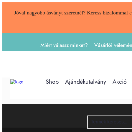
Jóval nagyobb ásványt szeretnél? Keress bizalommal 
Miért válassz minket?
Vásárlói vélemé
Shop
Ajándékutalvány
Akció