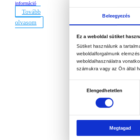
was:
is:
információ
4
3
Tovább
900 Ft.
920 Ft.
Beleegyezés
olvasom
Ez a weboldal sütiket haszn
Sütiket használunk a tartal
weboldalforgalmunk elemzésé
weboldalhasználatra vonatko
számukra vagy az Ön által ha
Hozzájárulás
Elengedhetetlen
kiválasztása
Megtagad