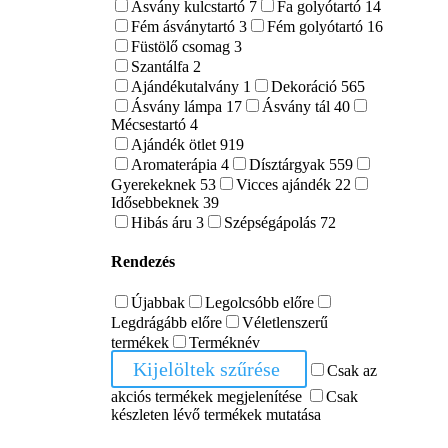
Ásvány kulcstartó
7
Fa golyótartó
14
Fém ásványtartó
3
Fém golyótartó
16
Füstölő csomag
3
Szantálfa
2
Ajándékutalvány
1
Dekoráció
565
Ásvány lámpa
17
Ásvány tál
40
Mécsestartó
4
Ajándék ötlet
919
Aromaterápia
4
Dísztárgyak
559
Gyerekeknek
53
Vicces ajándék
22
Idősebbeknek
39
Hibás áru
3
Szépségápolás
72
Rendezés
Újabbak
Legolcsóbb előre
Legdrágább előre
Véletlenszerű
termékek
Terméknév
Kijelöltek szűrése
Csak az
akciós termékek megjelenítése
Csak
készleten lévő termékek mutatása