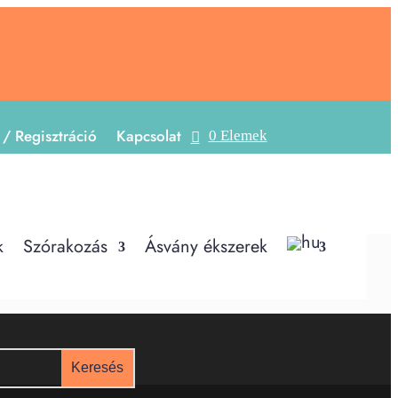
 / Regisztráció
Kapcsolat
0 Elemek
k
Szórakozás
Ásvány ékszerek