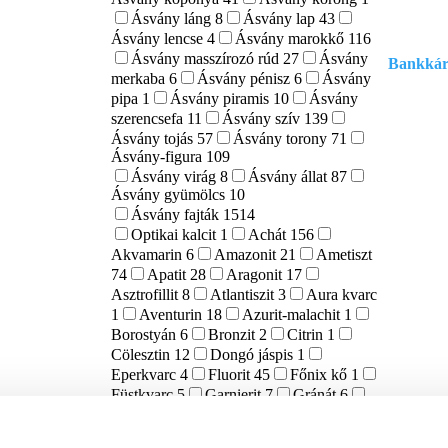
Ásvány láng
8
Ásvány lap
43
Ásvány lencse
4
Ásvány marokkő
116
Ásvány masszírozó rúd
27
Ásvány
Bankkárt
merkaba
6
Ásvány pénisz
6
Ásvány
pipa
1
Ásvány piramis
10
Ásvány
szerencsefa
11
Ásvány szív
139
Ásvány tojás
57
Ásvány torony
71
Ásvány-figura
109
Ásvány virág
8
Ásvány állat
87
Ásvány gyümölcs
10
Ásvány fajták
1514
Optikai kalcit
1
Achát
156
Akvamarin
6
Amazonit
21
Ametiszt
74
Apatit
28
Aragonit
17
Asztrofillit
8
Atlantiszit
3
Aura kvarc
1
Aventurin
18
Azurit-malachit
1
Borostyán
6
Bronzit
2
Citrin
1
Cölesztin
12
Dongó jáspis
1
Eperkvarc
4
Fluorit
45
Főnix kő
1
Füstkvarc
5
Garnierit
7
Gránát
6
Hegyikristály
67
Hematoid kvarc
21
Holdkő
45
Howlit
11
Indigo Gabbro
9