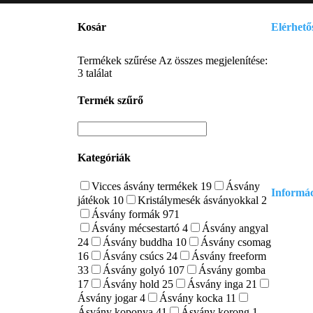
Kosár
Elérhető
E-mail:
Termékek szűrése
Az összes megjelenítése:
szelenits
3 találat
Tel. (09:
Termék szűrő
0630/841
Kategóriák
Vicces ásvány termékek
19
Ásvány
Informá
játékok
10
Kristálymesék ásványokkal
2
Ásvány formák
971
Adatvédel
Ásvány mécsestartó
4
Ásvány angyal
24
Ásvány buddha
10
Ásvány csomag
Általános
16
Ásvány csúcs
24
Ásvány freeform
Szállítás
33
Ásvány golyó
107
Ásvány gomba
17
Ásvány hold
25
Ásvány inga
21
Ásvány jogar
4
Ásvány kocka
11
Ásvány koponya
41
Ásvány korong
1