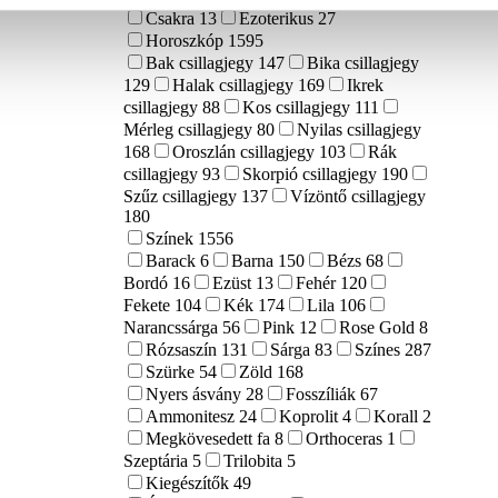
Csakra
13
Ezoterikus
27
Horoszkóp
1595
Bak csillagjegy
147
Bika csillagjegy
129
Halak csillagjegy
169
Ikrek
csillagjegy
88
Kos csillagjegy
111
Mérleg csillagjegy
80
Nyilas csillagjegy
168
Oroszlán csillagjegy
103
Rák
csillagjegy
93
Skorpió csillagjegy
190
Szűz csillagjegy
137
Vízöntő csillagjegy
180
Színek
1556
Barack
6
Barna
150
Bézs
68
Bordó
16
Ezüst
13
Fehér
120
Fekete
104
Kék
174
Lila
106
Narancssárga
56
Pink
12
Rose Gold
8
Rózsaszín
131
Sárga
83
Színes
287
Szürke
54
Zöld
168
Nyers ásvány
28
Fosszíliák
67
Ammonitesz
24
Koprolit
4
Korall
2
Megkövesedett fa
8
Orthoceras
1
Szeptária
5
Trilobita
5
Kiegészítők
49