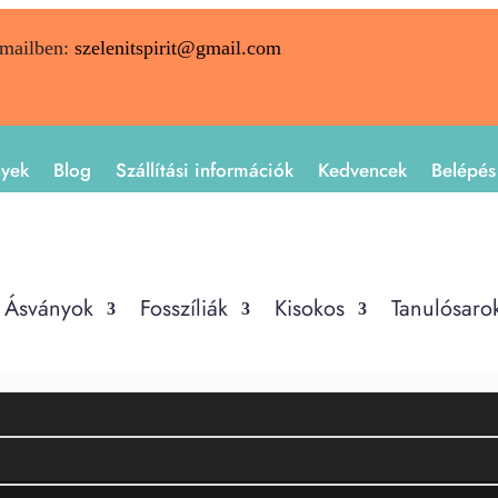
emailben:
szelenitspirit@gmail.com
nyek
Blog
Szállítási információk
Kedvencek
Belépés
Ásványok
Fosszíliák
Kisokos
Tanulósaro