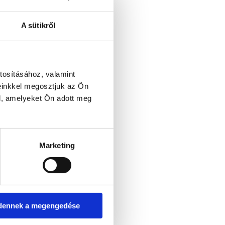
A sütikről
tosításához, valamint
einkkel megosztjuk az Ön
l, amelyeket Ön adott meg
Marketing
dennek a megengedése