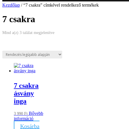
Kezdőlap
/ “7 csakra” címkével rendelkező termékek
7 csakra
Sorted
Mind a(z) 3 találat megjelenítve
by
latest
7 csakra
ásvány
inga
Bővebb
3 990
Ft
információ
Kosárba