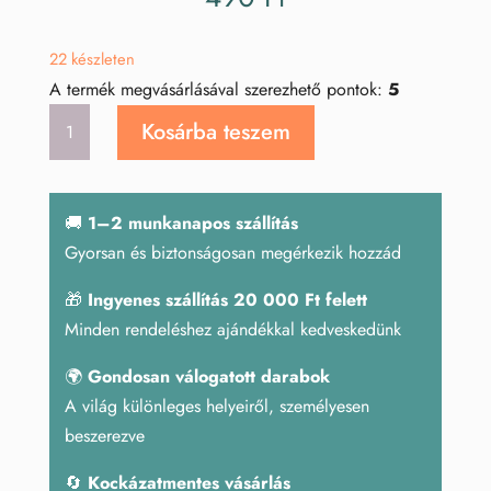
22 készleten
A termék megvásárlásával szerezhető pontok:
5
Roze
Kosárba teszem
gold
golyótartó
kicsi
🚚
1–2 munkanapos szállítás
mennyiség
Gyorsan és biztonságosan megérkezik hozzád
🎁
Ingyenes szállítás 20 000 Ft felett
Minden rendeléshez ajándékkal kedveskedünk
🌍
Gondosan válogatott darabok
A világ különleges helyeiről, személyesen
beszerezve
🔄
Kockázatmentes vásárlás