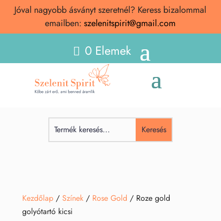
Jóval nagyobb ásványt szeretnél? Keress bizalommal
emailben:
szelenitspirit@gmail.com
0 Elemek
Kezdőlap
/
Színek
/
Rose Gold
/ Roze gold
golyótartó kicsi