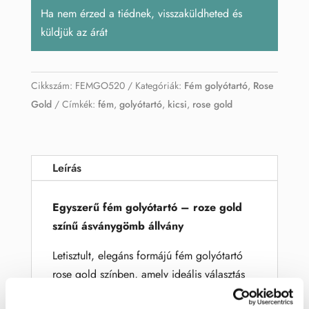
Ha nem érzed a tiédnek, visszaküldheted és
küldjük az árát
Cikkszám:
FEMGO520
Kategóriák:
Fém golyótartó
,
Rose
Gold
Címkék:
fém
,
golyótartó
,
kicsi
,
rose gold
Leírás
Egyszerű fém golyótartó – roze gold
színű ásványgömb állvány
Letisztult, elegáns formájú fém golyótartó
rose gold színben, amely ideális választás
kisebb és közepes méretű ásvány- vagy