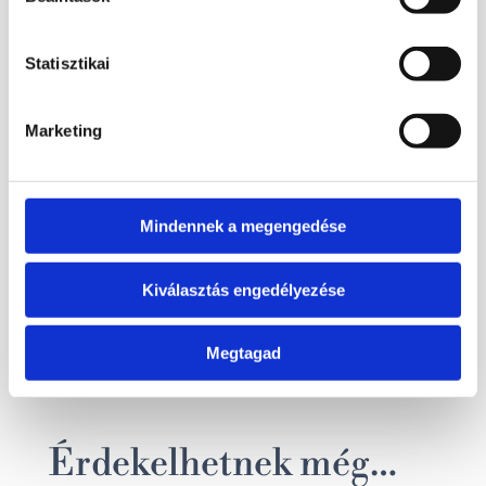
Kosárba
Kosárba
Statisztikai
teszem
teszem
Marketing
1 590
Ft
1 590
Ft
Mindennek a megengedése
ELFOGYOTT
Bővebb információ
Bővebb információ
Kiválasztás engedélyezése
Tovább
Kosárba
olvasom
teszem
Megtagad
Érdekelhetnek még…