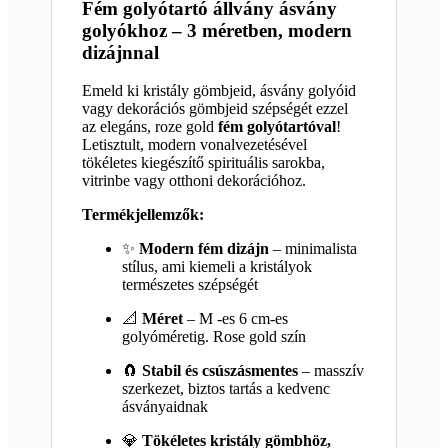
Fém golyótartó állvány ásvány
golyókhoz – 3 méretben, modern
dizájnnal
Emeld ki kristály gömbjeid, ásvány golyóid
vagy dekorációs gömbjeid szépségét ezzel
az elegáns, roze gold
fém golyótartóval
!
Letisztult, modern vonalvezetésével
tökéletes kiegészítő spirituális sarokba,
vitrinbe vagy otthoni dekorációhoz.
Termékjellemzők:
✨
Modern fém dizájn
– minimalista
stílus, ami kiemeli a kristályok
természetes szépségét
📐
Méret
– M -es 6 cm-es
golyóméretig. Rose gold szín
🧲
Stabil és csúszásmentes
– masszív
szerkezet, biztos tartás a kedvenc
ásványaidnak
💎
Tökéletes kristály gömbhöz,