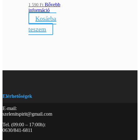
Bővebb
1 590
Ft
információ
Kosárba
teszem
Elérhetőségek
E-mail:
szelenitspirit@gmail.com
Tel. (09:00 – 17:00h):
0630/841-6811