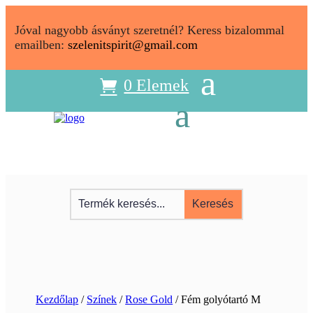
Jóval nagyobb ásványt szeretnél? Keress bizalommal
emailben:
szelenitspirit@gmail.com
0 Elemek
Kezdőlap
/
Színek
/
Rose Gold
/ Fém golyótartó M