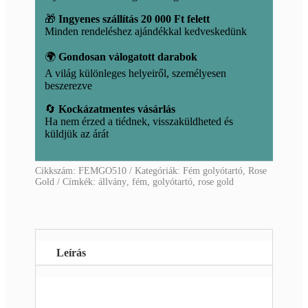
🎁
Ingyenes szállítás 20 000 Ft felett
Minden rendeléshez ajándékkal kedveskedünk
🌍
Gondosan válogatott darabok
A világ különleges helyeiről, személyesen
beszerezve
🔄
Kockázatmentes vásárlás
Ha nem érzed a tiédnek, visszaküldheted és
küldjük az árát
Cikkszám:
FEMGO510
Kategóriák:
Fém golyótartó
,
Rose
Gold
Címkék:
állvány
,
fém
,
golyótartó
,
rose gold
Leírás