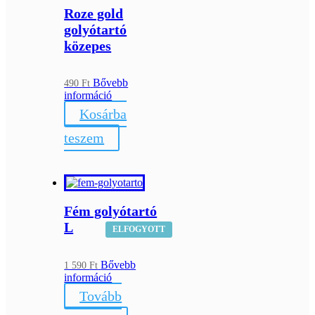
Roze gold
golyótartó
közepes
Bővebb
490
Ft
információ
Kosárba
teszem
Fém golyótartó
L
ELFOGYOTT
Bővebb
1 590
Ft
információ
Tovább