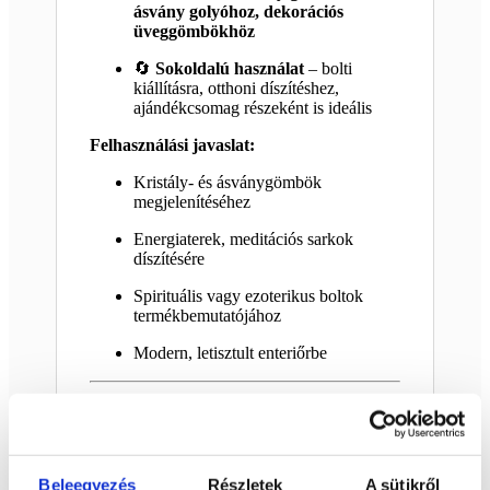
ásvány golyóhoz, dekorációs
üveggömbökhöz
🔄
Sokoldalú használat
– bolti
kiállításra, otthoni díszítéshez,
ajándékcsomag részeként is ideális
Felhasználási javaslat:
Kristály- és ásványgömbök
megjelenítéséhez
Energiaterek, meditációs sarkok
díszítésére
Spirituális vagy ezoterikus boltok
termékbemutatójához
Modern, letisztult enteriőrbe
Miért válaszd ezt a tartót?
A
fém golyótartó állvány
tökéletes
választás, ha biztonságosan és stílusosan
Beleegyezés
Részletek
A sütikről
szeretnéd megjeleníteni kedvenc