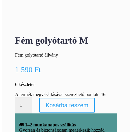
Fém golyótartó M
Fém golyótartó állvány
1 590
Ft
6 készleten
A termék megvásárlásával szerezhető pontok:
16
Fém
Kosárba teszem
golyótartó
M
mennyiség
🚚
1–2 munkanapos szállítás
Gyorsan és biztonságosan megérkezik hozzád