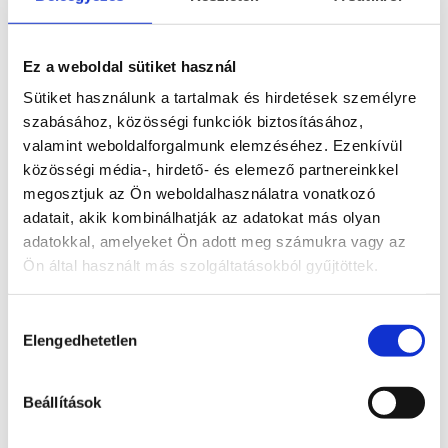
ásványaidat. Elegáns és időtálló megoldás
gyűjtőknek, ajándékcsomaghoz vagy
boltberendezéshez egyaránt.
Ez a weboldal sütiket használ
Sütiket használunk a tartalmak és hirdetések személyre
szabásához, közösségi funkciók biztosításához,
Kapcsolódó termékek
valamint weboldalforgalmunk elemzéséhez. Ezenkívül
közösségi média-, hirdető- és elemező partnereinkkel
Érdekelhetnek még…
megosztjuk az Ön weboldalhasználatra vonatkozó
adatait, akik kombinálhatják az adatokat más olyan
adatokkal, amelyeket Ön adott meg számukra vagy az
Ön által használt más szolgáltatásokból gyűjtöttek.
Fém
golyótartó M
Hozzájárulás
Elengedhetetlen
Bővebb
1 490
Ft
kiválasztása
információ
Kosárba
Beállítások
teszem