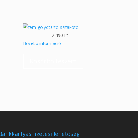
2 490
Ft
Bővebb információ
Kosárba teszem
Bankkártyás fizetési lehetőség