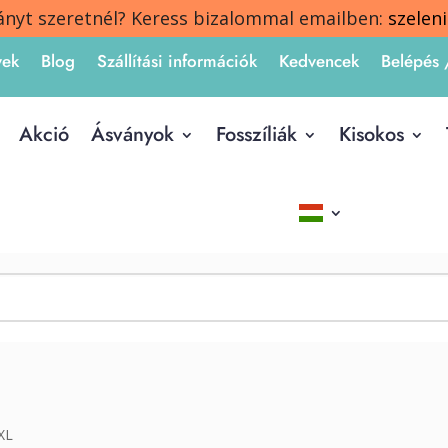
ányt szeretnél? Keress bizalommal emailben:
szelen
yek
Blog
Szállítási információk
Kedvencek
Belépés 
Akció
Ásványok
Fosszíliák
Kisokos
XL