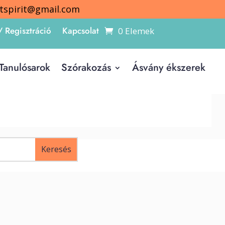
itspirit@gmail.com
/ Regisztráció
Kapcsolat
0 Elemek
Tanulósarok
Szórakozás
Ásvány ékszerek