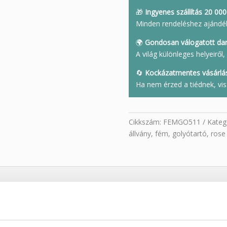
🎁
Ingyenes szállítás 20 000 
Minden rendeléshez ajándé
🌍
Gondosan válogatott da
A világ különleges helyeirő
🔄
Kockázatmentes vásárlá
Ha nem érzed a tiédnek, vis
Cikkszám:
FEMGO511
Kateg
állvány
,
fém
,
golyótartó
,
rose
Y ÁSVÁNY GOLYÓKHOZ – 3 MÉRETBEN, MO
 vagy dekorációs gömbjeid szépségét ezzel az elegáns, roze gold
fém g