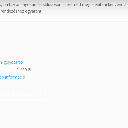
s, ha biztonságosan és stílusosan szeretnéd megjeleníteni kedvenc á
erendezéshez egyaránt.
1 490
Ft
bb információ
osárba teszem