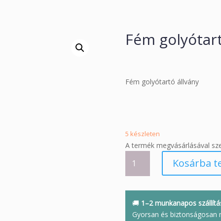
Fém golyótar
Fém golyótartó állvány
5 készleten
A termék megvásárlásával sz
Fém
Kosárba t
golyótartó
XL
mennyiség
🚚
1–2 munkanapos szállítá
Gyorsan és biztonságosan 