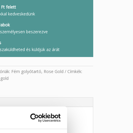
Ft felett
kkal kedveskedünk
rabok
l, személyesen beszerezve
s
szaküldheted és küldjük az árát
óriák:
Fém golyótartó
,
Rose Gold
Címkék:
 gold
DERN DIZÁJNNAL
olyótartóval
! Letisztult, modern