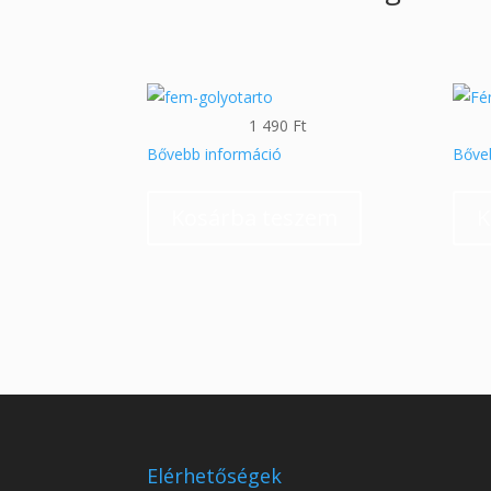
1 490
Ft
Bővebb információ
Bőve
Kosárba teszem
K
Elérhetőségek