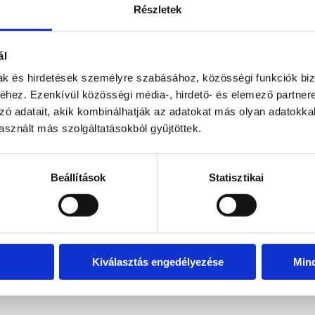
Részletek
uális sarokba, vitrinbe vagy otthoni dekorációhoz.
ál
, ami kiemeli a kristályok természetes szépségét
mak és hirdetések személyre szabásához, közösségi funkciók biz
 Rose gold szín
hez. Ezenkívül közösségi média-, hirdető- és elemező partner
rkezet, biztos tartás a kedvenc ásványaidnak
zó adatait, akik kombinálhatják az adatokat más olyan adatokka
golyóhoz, dekorációs üveggömbökhöz
sznált más szolgáltatásokból gyűjtöttek.
, otthoni díszítéshez, ajándékcsomag részeként is ideális
Beállítások
Statisztikai
éhez
re
kbemutatójához
Kiválasztás engedélyezése
Min