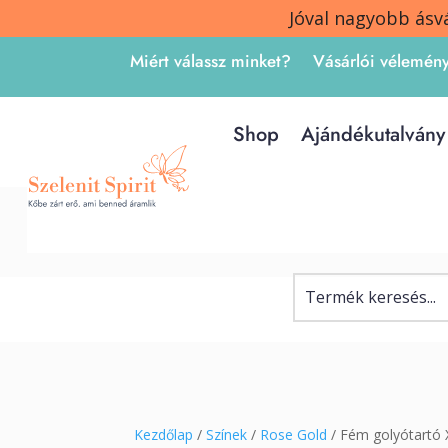
Jóval nagyobb ásv
Miért válassz minket?
Vásárlói vélemén
Shop
Ajándékutalvány
Kezdőlap
/
Színek
/
Rose Gold
/ Fém golyótartó 