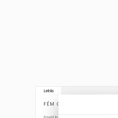
Leírás
FÉM GOLYÓTARTÓ ÁLLVÁN
Emeld ki kristály gömbjeid, ásvány golyóid