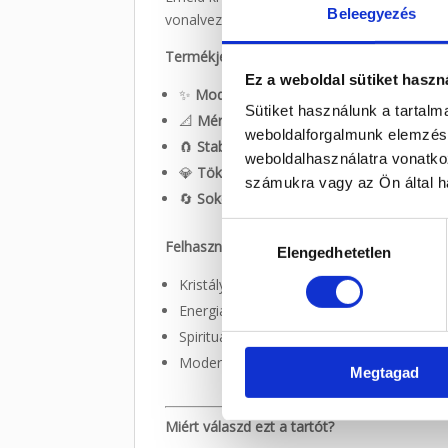
Beleegyezés
vonalvezetésével tökéletes kiegészítő spirit
Termékjellemzők:
Ez a weboldal sütiket haszn
✨
Modern fém dizájn
– minimalista stílus
Sütiket használunk a tartal
📐
Méret
– XL -es 10 cm-es golyóméretig.
weboldalforgalmunk elemzésé
🧲
Stabil és csúszásmentes
– masszív sze
weboldalhasználatra vonatko
💎
Tökéletes kristály gömbhöz, ásvány 
számukra vagy az Ön által ha
🔄
Sokoldalú használat
– bolti kiállításra
Hozzájárulás
Felhasználási javaslat:
Elengedhetetlen
kiválasztása
Kristály- és ásványgömbök megjelenítés
Energiaterek, meditációs sarkok díszítésé
Spirituális vagy ezoterikus boltok termé
Modern, letisztult enteriőrbe
Megtagad
Miért válaszd ezt a tartót?