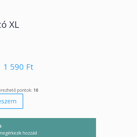
tó XL
1 590
Ft
erezhető pontok:
16
eszem
s
megérkezik hozzád