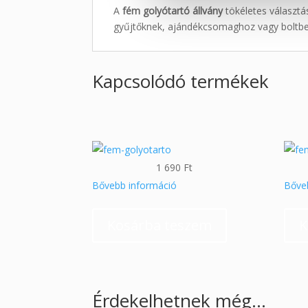
A
fém golyótartó állvány
tökéletes választá
gyűjtőknek, ajándékcsomaghoz vagy boltb
Kapcsolódó termékek
1 690
Ft
Bővebb információ
Bőve
Kosárba teszem
K
Érdekelhetnek még…