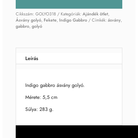
Cikkszám:
GOLYO318
Kategóriák:
Ajándék ötlet
,
Ásvány golyó
,
Fekete
,
Indigo Gabbro
Címkék:
ásvány
,
gabbro
,
golyó
Leírás
Indigo gabbro ásvány golyó.
Mérete: 5,5 cm
Súlya: 283 g.