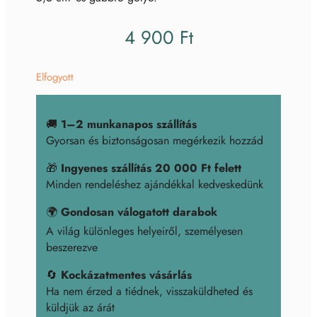
4 900
Ft
Elfogyott
🚚
1–2 munkanapos szállítás
Gyorsan és biztonságosan megérkezik hozzád
🎁
Ingyenes szállítás 20 000 Ft felett
Minden rendeléshez ajándékkal kedveskedünk
🌍
Gondosan válogatott darabok
A világ különleges helyeiről, személyesen
beszerezve
🔄
Kockázatmentes vásárlás
Ha nem érzed a tiédnek, visszaküldheted és
küldjük az árát