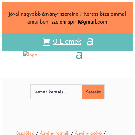
Jóval nagyobb ásványt szeretnél? Keress bizalommal
emailben:
szelenitspirit@gmail.com
0 Elemek
Kezdőlap
/
Ásvány formák
/
Ásvány golyó
/