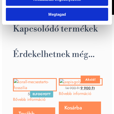
Megtagad
Kapcsolódó termékek
Érdekelhetnek még…
Akció!
Original
Current
14 900
Ft
9 900
Ft
price
price
Bővebb információ
5 900
Ft
ELFOGYOTT
was:
is:
Bővebb információ
14
9
Kosárba
900 Ft.
900 Ft.
Tovább