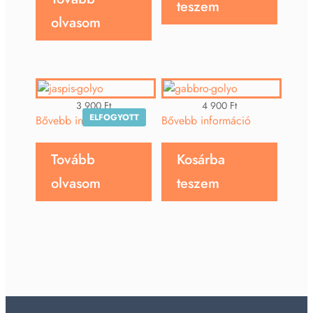
teszem
olvasom
3 900
Ft
4 900
Ft
ELFOGYOTT
Bővebb információ
Bővebb információ
Tovább
Kosárba
olvasom
teszem