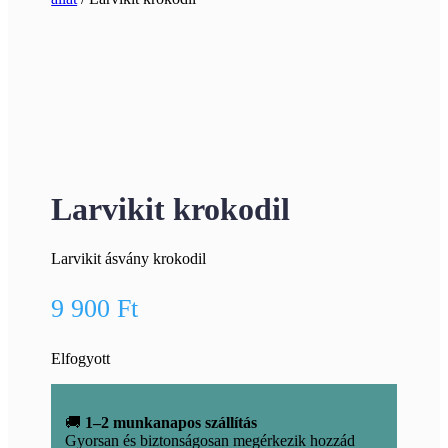
Larvikit krokodil
Larvikit ásvány krokodil
9 900
Ft
Elfogyott
🚚
1–2 munkanapos szállítás
Gyorsan és biztonságosan megérkezik hozzád