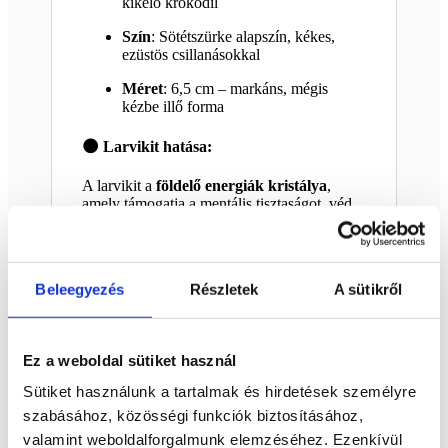
kikelő krokodil
Szín
: Sötétszürke alapszín, kékes,
ezüstös csillanásokkal
Méret
: 6,5 cm – markáns, mégis
kézbe illő forma
🌑 Larvikit hatása:
A larvikit a
földelő energiák kristálya
,
amely támogatja a mentális tisztaságot, véd
az energiaszivárgás ellen, és segít
kapcsolódni a Föld energiáihoz. Emellett
erősíti az alkalmazkodóképességet és a belső
erőt – épp úgy, mint egy krokodil.
Beleegyezés
Részletek
A sütikről
🎁 Ajánlott:
Kristálygyűjtőknek, akik különleges
Ez a weboldal sütiket használ
ásványfigurát keresnek
Sütiket használunk a tartalmak és hirdetések személyre
Azoknak, akik védelemre, erős
szabásához, közösségi funkciók biztosításához,
energiákra és tisztánlátásra vágynak
valamint weboldalforgalmunk elemzéséhez. Ezenkívül