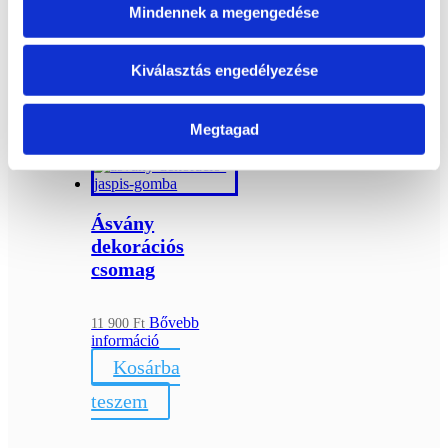
Mindennek a megengedése
Érdekelhetnek még…
Kiválasztás engedélyezése
Kapcsolódó termékek
Megtagad
Ásvány
dekorációs
csomag
Bővebb
11 900
Ft
információ
Kosárba
teszem