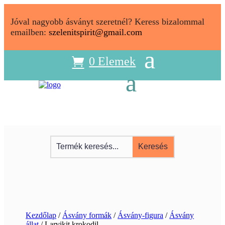
Jóval nagyobb ásványt szeretnél? Keress bizalommal
emailben:
szelenitspirit@gmail.com
0 Elemek
Kezdőlap
/
Ásvány formák
/
Ásvány-figura
/
Ásvány
állat
/ Larvikit krokodil