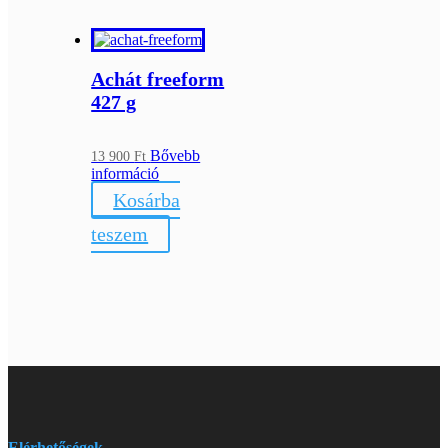
Achát freeform
427 g
Bővebb
13 900
Ft
információ
Kosárba
teszem
Elérhetőségek