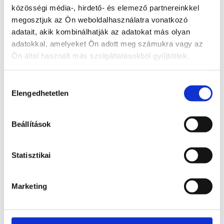
Egyedi ajándékként gyerekeknek,
közösségi média-, hirdető- és elemező partnereinkkel
természetkedvelőknek, spirituális
megosztjuk az Ön weboldalhasználatra vonatkozó
érdeklődésűeknek
adatait, akik kombinálhatják az adatokat más olyan
adatokkal, amelyeket Ön adott meg számukra vagy az
Ön által használt más szolgáltatásokból gyűjtöttek.
Kapcsolódó termékek
Hozzájárulás
Érdekelhetnek még…
Elengedhetetlen
kiválasztása
Beállítások
Szodalit
krokodil
Statisztikai
Bővebb
9 900
Ft
Marketing
információ
Kosárba
teszem