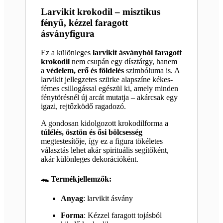
Larvikit krokodil – misztikus
fényű, kézzel faragott
ásványfigura
Ez a különleges
larvikit ásványból faragott
krokodil
nem csupán egy dísztárgy, hanem
a
védelem, erő és földelés
szimbóluma is. A
larvikit jellegzetes szürke alapszíne kékes-
fémes csillogással egészül ki, amely minden
fénytörésnél új arcát mutatja – akárcsak egy
igazi, rejtőzködő ragadozó.
A gondosan kidolgozott krokodilforma a
túlélés, ösztön és ősi bölcsesség
megtestesítője, így ez a figura tökéletes
választás lehet akár spirituális segítőként,
akár különleges dekorációként.
🐊 Termékjellemzők:
Anyag
: larvikit ásvány
Forma
: Kézzel faragott tojásból