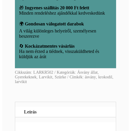
🎁
Ingyenes szállítás 20 000 Ft felett
Minden rendeléshez ajándékkal kedveskedünk
🌍
Gondosan válogatott darabok
A világ különleges helyeiről, személyesen
beszerezve
🔄
Kockázatmentes vásárlás
Ha nem érzed a tiédnek, visszaküldheted és
küldjük az árát
Cikkszám:
LARKR502
Kategóriák:
Ásvány állat
,
Gyerekeknek
,
Larvikit
,
Szürke
Címkék:
ásvány
,
krokodil
,
larvikit
Leírás